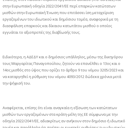
στην Ευρωπαϊκή οδηγία 2022/2041/ΕΕ περί επαρκών κατώτατων
μισθών στην Ευρωπαϊκή Ένωση που επιτάσσει ίση μεταχείριση
εργαζομένων του ιδιωτικού και δημόσιου τομέα, αναφορικά με τη
διασφάλιση επαρκούς και δίκαιου κατωτάτου μισθού ο οποίος
εγγυάται το αξιοπρεπές της διαβίωσής τους.
Ειδικότερα, η ΑΔΕΔΥ και ο δημόσιος υπάλληλος, μέσω της δικηγόρου
τους Μαργαρίτας Παναγοπούλου, ζητούν να επανέλθει ο 13ος και ο
14ος μισθός στο ύψος που ορίζει το άρθρο 9 του νόμου 3205/2023 και
να καταργηθεί η ρύθμιση του νόμου 4093/2012 δώδεκα χρόνια μετά
την ψήφισή του.
Αναφέρεται, επίσης ότι είναι αναγκαία η εξίσωση των κατώτατων
μισθών των εργαζομένων στα κράτη-μέλη της ΕΕ σύμφωνα με την
οδηγία 2022/2041/ΕΕ, αδιακρίτως αν ανήκουν στον δημόσιο ή ιδιωτικό
τομέα και παράλληλα ότι πρέπει οι ευνοϊκές ρυθμίσεις των ιδιωτικών