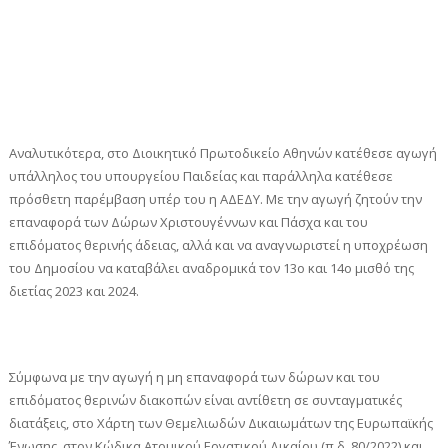
Αναλυτικότερα, στο Διοικητικό Πρωτοδικείο Αθηνών κατέθεσε αγωγή
υπάλληλος του υπουργείου Παιδείας και παράλληλα κατέθεσε
πρόσθετη παρέμβαση υπέρ του η ΑΔΕΔΥ. Με την αγωγή ζητούν την
επαναφορά των Δώρων Χριστουγέννων και Πάσχα και του
επιδόματος θερινής άδειας, αλλά και να αναγνωριστεί η υποχρέωση
του Δημοσίου να καταβάλει αναδρομικά τον 13ο και 14ο μισθό της
διετίας 2023 και 2024.
Σύμφωνα με την αγωγή η μη επαναφορά των δώρων και του
επιδόματος θερινών διακοπών είναι αντίθετη σε συνταγματικές
διατάξεις, στο Χάρτη των Θεμελιωδών Δικαιωμάτων της Ευρωπαϊκής
Ένωσης, στον Κώδικα Ατομικού Εργατικού Δικαίου (π.δ. 80/2022) και