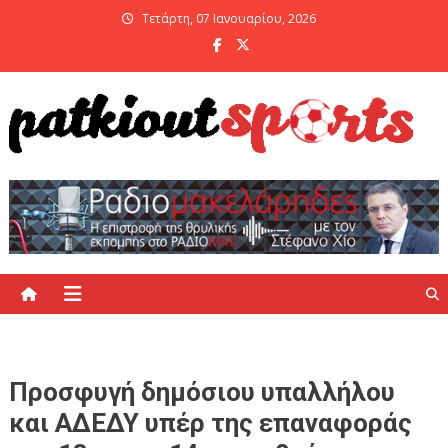
Skip
Τετάρτη, 07 Ιανουαρίου, 2026
to
content
PatKiout Sports
Ό,τι θες να μάθεις στο patkiout – Όλα τα Αθλητικά Νέα
Προσφυγή δημόσιου υπαλλήλου
και ΑΔΕΔΥ υπέρ της επαναφοράς