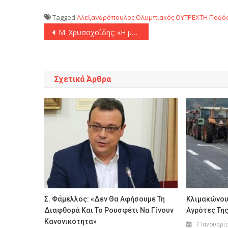
Tagged
Αλεξανδρόπουλος
Ολυμπιακός
ΟΥΤΡΕΧΤΗ
Ποδό
Πλοήγηση
Μ. Χρυσοχοΐδης: «Η μηδενική ανοχή στο οργανωμένο έγκλημα αποτελεί δέσμευσή μας»
άρθρων
Σχετικά Άρθρα
Σ. Φάμελλος: «Δεν Θα Αφήσουμε Τη
Κλιμακώνουν
Διαφθορά Και Το Ρουσφέτι Να Γίνουν
Αγρότες Τη
Κανονικότητα»
7 Ιανουαρί