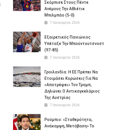
Σκόρπισε Στους Πέντε
ς
Ανέμους Την Αθλέτικ
Μπιλμπάο (5-0)
7 Ιανουαρίου 2026
Εξαιρετικός Πανιώνιος
Υπέταξε Την Μπούντουτσνοστ
(97-85)
7 Ιανουαρίου 2026
Γροιλανδία: Η ΕΕ Πρέπει Να
Ετοιμάσει Κυρώσεις Για Να
«αποτρέψει» Τον Τραμπ,
Δηλώνει Ο Αντικαγκελάριος
Της Αυστρίας
7 Ιανουαρίου 2026
Ρούμπιο: «Σταθερότητα,
Ανάκαμψη, Μετάβαση» Το