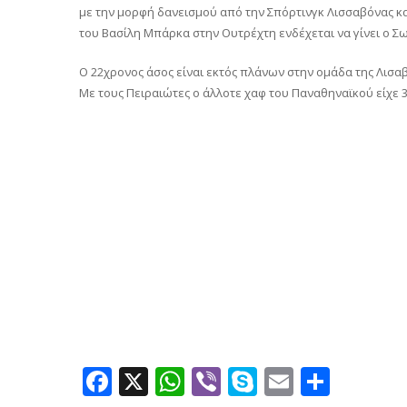
με την μορφή δανεισμού από την Σπόρτινγκ Λισσαβόνας κα
του Βασίλη Μπάρκα στην Ουτρέχτη ενδέχεται να γίνει ο 
Ο 22χρονος άσος είναι εκτός πλάνων στην ομάδα της Λισα
Με τους Πειραιώτες ο άλλοτε χαφ του Παναθηναϊκού είχε 31
Facebook
X
WhatsApp
Viber
Skype
Email
Μοιρ