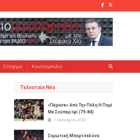
Στοίχημα
Κουτσομπολιό
Τελευταία Νέα
«Πέρασε» Από Την Πόλη Η Παρί
Με Σούπερ Ιφί (79-84)
7 Ιανουαρίου 2026
Σαρωτική Μπαρτσελόνα
ό