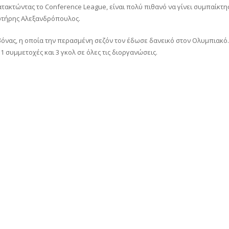
τακτώντας το Conference League, είναι πολύ πιθανό να γίνει συμπαίκτη
Σωτήρης Αλεξανδρόπουλος.
βόνας, η οποία την περασμένη σεζόν τον έδωσε δανεικό στον Ολυμπιακό.
 συμμετοχές και 3 γκολ σε όλες τις διοργανώσεις.
αστείτε