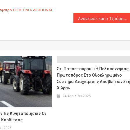
σφαιρο
ΣΠΟΡΤΙΝΓΚ ΛΙΣΑΒΟΝΑΣ
Ανανέωσε και ο Τζούριτς με τον Ολυμπιακό
Στ. Παπασταύρου: «Η Πελοπόννησος,
Πρωτοπόρος Στο Ολοκληρωμένο
Σύστημα Διαχείρισης Αποβλήτων Στ
Χώρα»
24 Απριλίου 2025
 Τις Κινητοποιήσεις Οι
ς Καρδίτσας
ου 2026