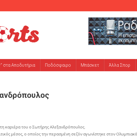
ς” στα Αποδυτήρια
Ποδόσφαιρο
Μπάσκετ
Άλλα Σπορ
ξανδρόπουλος
ι τη καριέρα του ο Σωτήρης Αλεξανδρόπουλος.
τικός μέσος, ο οποίος την περασμένη σεζόν αγωνίστηκε στον Ολυμπιακ