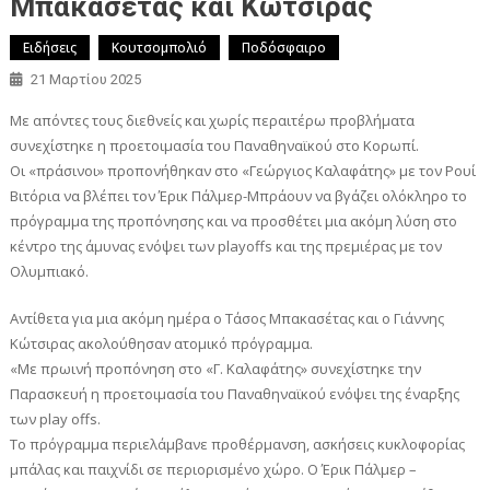
Μπακασέτας και Κώτσιρας
Ειδήσεις
Κουτσομπολιό
Ποδόσφαιρο
21 Μαρτίου 2025
Με απόντες τους διεθνείς και χωρίς περαιτέρω προβλήματα
συνεχίστηκε η προετοιμασία του Παναθηναϊκού στο Κορωπί.
Οι «πράσινοι» προπονήθηκαν στο «Γεώργιος Καλαφάτης» με τον Ρουί
Βιτόρια να βλέπει τον Έρικ Πάλμερ-Μπράουν να βγάζει ολόκληρο το
πρόγραμμα της προπόνησης και να προσθέτει μια ακόμη λύση στο
κέντρο της άμυνας ενόψει των playoffs και της πρεμιέρας με τον
Ολυμπιακό.
Αντίθετα για μια ακόμη ημέρα ο Τάσος Μπακασέτας και ο Γιάννης
Κώτσιρας ακολούθησαν ατομικό πρόγραμμα.
«Με πρωινή προπόνηση στο «Γ. Καλαφάτης» συνεχίστηκε την
Παρασκευή η προετοιμασία του Παναθηναϊκού ενόψει της έναρξης
των play offs.
Το πρόγραμμα περιελάμβανε προθέρμανση, ασκήσεις κυκλοφορίας
μπάλας και παιχνίδι σε περιορισμένο χώρο. Ο Έρικ Πάλμερ –