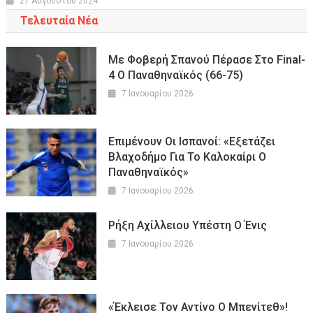
27 Αυγούστου 2024
Τελευταία Νέα
Με Φοβερή Σπανού Πέρασε Στο Final-
4 Ο Παναθηναϊκός (66-75)
7 Ιανουαρίου 2026
Επιμένουν Οι Ισπανοί: «Εξετάζει
Βλαχοδήμο Για Το Καλοκαίρι Ο
Παναθηναϊκός»
7 Ιανουαρίου 2026
Ρήξη Αχίλλειου Υπέστη Ο Ένις
7 Ιανουαρίου 2026
«Έκλεισε Τον Αντίνο Ο Μπενίτεθ»!