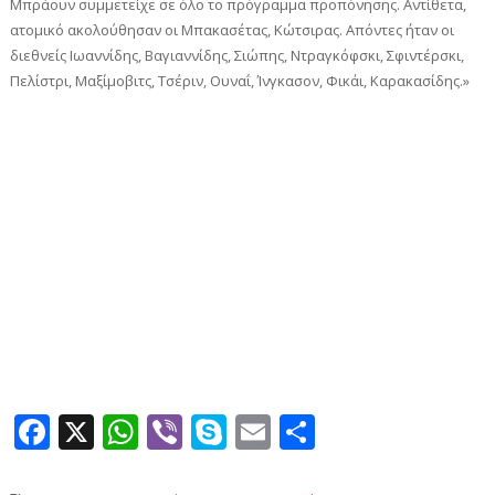
Μπράουν συμμετείχε σε όλο το πρόγραμμα προπόνησης. Αντίθετα,
ατομικό ακολούθησαν οι Μπακασέτας, Κώτσιρας. Απόντες ήταν οι
διεθνείς Ιωαννίδης, Βαγιαννίδης, Σιώπης, Ντραγκόφσκι, Σφιντέρσκι,
Πελίστρι, Μαξίμοβιτς, Τσέριν, Ουναΐ, Ίνγκασον, Φικάι, Καρακασίδης.»
Facebook
X
WhatsApp
Viber
Skype
Email
Μοιραστεί