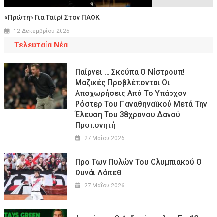
«Πρώτη» Για Ταϊρί Στον ΠΑΟΚ
12 Δεκεμβρίου 2025
Τελευταία Νέα
Παίρνει … Σκούπα Ο Νίστρουπ!
Μαζικές Προβλέπονται Οι
Αποχωρήσεις Από Το Υπάρχον
Ρόστερ Του Παναθηναϊκού Μετά Την
Έλευση Του 38χρονου Δανού
Προπονητή
27 Μαΐου 2026
Προ Των Πυλών Του Ολυμπιακού Ο
Ουνάι Λόπεθ
27 Μαΐου 2026