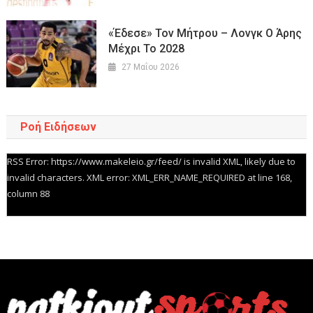
«Έδεσε» Τον Μήτρου – Λονγκ Ο Άρης
Μέχρι Το 2028
27 Μαΐου 2026
Ροή Ειδήσεων
RSS Error: https://www.makeleio.gr/feed/ is invalid XML, likely due to
invalid characters. XML error: XML_ERR_NAME_REQUIRED at line 168,
column 88