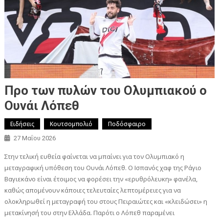
Προ των πυλών του Ολυμπιακού ο
Ουνάι Λόπεθ
Ειδήσεις
Κουτσομπολιό
Ποδόσφαιρο
27 Μαΐου 2026
Στην τελική ευθεία φαίνεται να μπαίνει για τον Ολυμπιακό η
μεταγραφική υπόθεση του Ουνάι Λόπεθ. Ο Ισπανός χαφ της Ράγιο
Βαγιεκάνο είναι έτοιμος να φορέσει την «ερυθρόλευκη» φανέλα,
καθώς απομένουν κάποιες τελευταίες λεπτομέρειες για να
ολοκληρωθεί η μεταγραφή του στους Πειραιώτες και «κλειδώσει» η
μετακίνησή του στην Ελλάδα. Παρότι ο Λόπεθ παραμένει