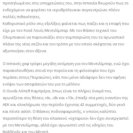
προσηλωμένος στις υποχρεώσεις του, στην Ισπανία θεωρούν πως το
ενδεχόμενο να φορέσει τα «ερυθρόλευκα» συγκεντρώνει πλέον
πολλές πιθανότητες.
Καθοριστικό ρόλο στις εξελίξεις φαίνεται πως παίζει και η επαφή που
είχε με τον Χοσέ Λουίς Μεντιλίμπαρ. Με τον Βάσκο τεχνικό του
Ολυμπιακού να παρουσιάζει στον συμπατριώτη του το αγωνιστικό
πλάνο της νέας σεζόν και τον τρόπο με τον οποίο σκέφτεται να τον
αξιοποιήσει στον άξονα.
Ο Ισπανός χαφ τρέφει μεγάλη εκτίμηση για τον Μεντιλίμπαρ, ενώ έχει
παρακολουθήσει στενά την πορεία και τη φιλοσοφία που έχει
περάσει στους Πειραιώτες, κάτι που μόνο αδιάφορο δεν τον αφήνει
ενόψει των αποφάσεών του για το μέλλον.
Ο Ουνάι Λόπεθ Καμπρέρα, όπως είναι το πλήρες όνομά του,
αγωνίζεται στις θέσεις «6», «8» και «10», έπαιξε στα ματς εναντίον της
ΑΕΚ και ολοκλήρωσε την περίοδο έχοντας 42 συμμετοχές, δύο γκολ
και πέντε ασίστ. Ο Βάσκος ποδοσφαιριστής, ο οποίος καλύπτει
περισσότερο τη θέση του κλασικού «οχταριού» δεν έχει συνεργαστεί
με τον Μεντιλίμπαρ, αλλά έχει αγωνιστεί υπό τις οδηγίες του
Βαλβέρδε και του Μίτσελ.