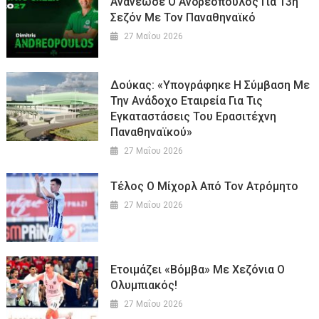
Ανανέωσε Ο Ανδρεόπουλος Για 13η
Σεζόν Με Τον Παναθηναϊκό
27 Μαΐου 2026
Δούκας: «Υπογράφηκε Η Σύμβαση Με
Την Ανάδοχο Εταιρεία Για Τις
Εγκαταστάσεις Του Ερασιτέχνη
Παναθηναϊκού»
27 Μαΐου 2026
Τέλος Ο Μίχορλ Από Τον Ατρόμητο
27 Μαΐου 2026
Ετοιμάζει «βόμβα» Με Χεζόνια O
Ολυμπιακός!
27 Μαΐου 2026