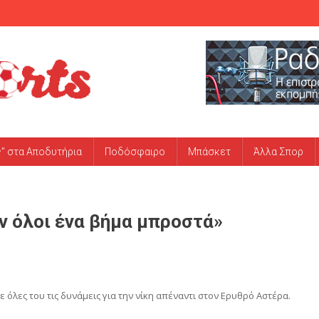
ς” στα Αποδυτήρια
Ποδόσφαιρο
Μπάσκετ
Άλλα Σπορ
υν όλοι ένα βήμα μπροστά»
 όλες του τις δυνάμεις για την νίκη απέναντι στον Ερυθρό Αστέρα.