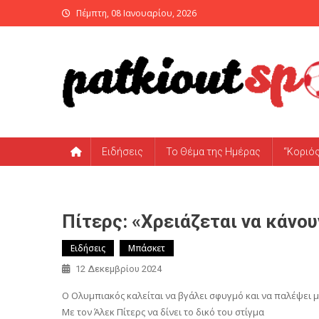
Skip
Πέμπτη, 08 Ιανουαρίου, 2026
to
content
PatKiout Sports
Ό,τι θες να μάθεις στο patkiout – Όλα τα Αθλητικά Νέα
Ειδήσεις
Το Θέμα της Ημέρας
“Κοριό
Πίτερς: «Χρειάζεται να κάνο
Ειδήσεις
Μπάσκετ
12 Δεκεμβρίου 2024
Ο Ολυμπιακός καλείται να βγάλει σφυγμό και να παλέψει με
Με τον Άλεκ Πίτερς να δίνει το δικό του στίγμα