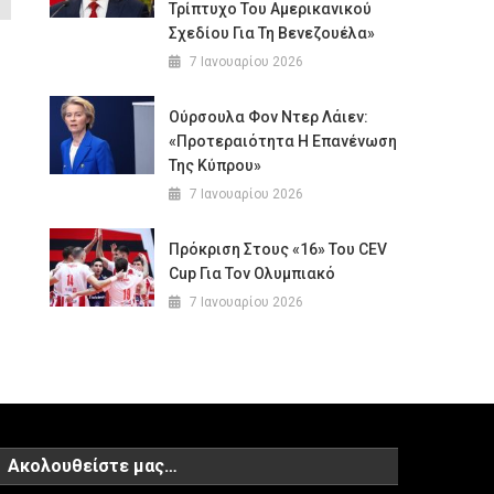
Τρίπτυχο Του Αμερικανικού
Σχεδίου Για Τη Βενεζουέλα»
7 Ιανουαρίου 2026
Ούρσουλα Φον Ντερ Λάιεν:
«Προτεραιότητα Η Επανένωση
Της Κύπρου»
7 Ιανουαρίου 2026
Πρόκριση Στους «16» Του CEV
Cup Για Τον Ολυμπιακό
7 Ιανουαρίου 2026
Ακολουθείστε μας…