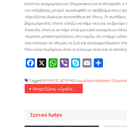
Κατά την αναχώρηση του Ολυμπιακού για το Βελιγράδι, ο 
του υπέρβαση, μπορεί να καλυφθεί το πρόβλημα στους ψη
«Χρειάζεται ιδιαίτερη προσπάθεια απ’ όλους. Οι συνθήκες 
βήμα μπροστά. Οπότε ελπίζω να πάμε εκεί και να βρούμε έ
δύσκολη, όπου κι αν πάμε είναι μια καλή ευκαιρία για όλο
«Είμαστε μπασκετμπολίστες, δεν νομίζω ότι υπάρχει ρόλος 
που κάνουμε σε όλη μας τη ζωή και προσαρμοζόμαστε ότα
Όλοι είναι περήφανοι όταν το κάνουμε αυτό και το αποδε
Facebook
X
WhatsApp
Viber
Skype
Email
Μοιρ
Tagged
ΕΡΥΘΡΟΣ ΑΣΤΕΡΑΣ
Ευρωλίγκα
Μπάσκετ
Ολυμπια
Πλοήγηση
Μπαρτζώκας: «Ομάδα με πολύ ταλέντο και δύσκολη έδρα»
άρθρων
Σχετικά Άρθρα