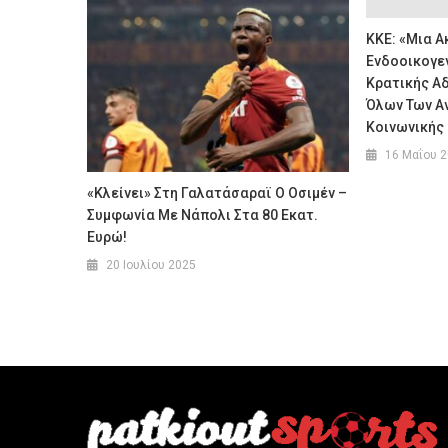
ΚΚΕ: «Μια Α
Ενδοοικογεν
Κρατικής Α
Όλων Των Α
Κοινωνικής
16 Μαΐου 
«Κλείνει» Στη Γαλατάσαραϊ Ο Οσιμέν –
Συμφωνία Με Νάπολι Στα 80 Εκατ.
Ευρώ!
20 Ιουλίου 2025