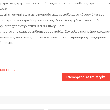
Αμερικανός εμφανίστηκε αισιόδοξος ότι αν κάνει ο καθένας την προσωπι
λούς.
αυτή τη στιγμή είναι με την ομάδα μας, χρειάζεται να κάνουν όλοι ένα
ναν τρόπο να κερδίζουμε και εκτός έδρας. Αυτή η λίγκα είναι πολύ
υς», είπε χαρακτηριστικά. Και συμπλήρωσε:
που να μην είμαι συνηθισμένος να παίζω. Στο τέλος της ημέρας είναι κάτ
ν κάποιος είναι εκτός ή πρέπει να κάνουμε την προσαρμογή ως ομάδα.
χόμαστε».
αστείτε
κός
ΠΙΤΕΡΣ
Επαναφέρουν την περίπτωση Παβόν στη Βραζιλία για τον Παναθηναϊκό