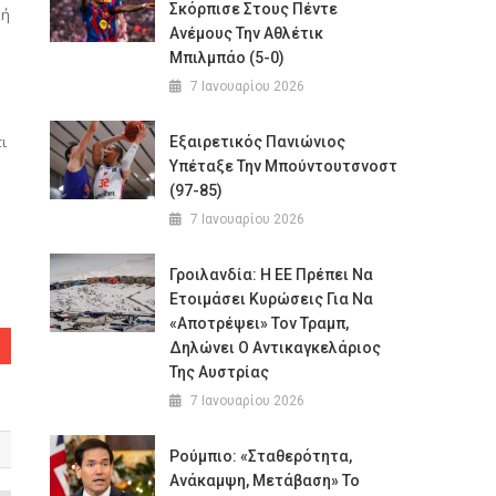
Σκόρπισε Στους Πέντε
κή
Ανέμους Την Αθλέτικ
Μπιλμπάο (5-0)
7 Ιανουαρίου 2026
ι
Εξαιρετικός Πανιώνιος
Υπέταξε Την Μπούντουτσνοστ
(97-85)
7 Ιανουαρίου 2026
Γροιλανδία: Η ΕΕ Πρέπει Να
Ετοιμάσει Κυρώσεις Για Να
«αποτρέψει» Τον Τραμπ,
Δηλώνει Ο Αντικαγκελάριος
Της Αυστρίας
7 Ιανουαρίου 2026
Ρούμπιο: «Σταθερότητα,
Ανάκαμψη, Μετάβαση» Το