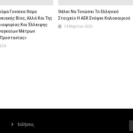
κόμα Γυναίκα Θύμα
Θέλει Να Τονώσει Το Ελληνικό
ειακής Βίας, Αλλά Και Της
Στοιχείο Η ΑΕΚ Ενόψει Καλοκαιριού
διαφορίας Και Έλλειψης
14 Μαρτίου 2025
ναγκαίων Μέτρων
 Προστασίας»
2024
Ειδήσεις