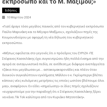
εκπρόσωπο και το Μ. Μαξίμου;»
Ειδήσεις
10 Μαρτίου 2024
«Γιατί άραγε τόσο μεγάλος πανικός από τον κυβερνητικό εκπρόσωπο
Παύλο Μαρινάκη και το Μέγαρο Μαξίμου;», σχολιάζουν πηγές της
Κουμουνδούρου με αφορμή τη νέα δήλωση του κυβερνητικού
εκπροσώπου.
«Μήπως οφείλεται στο γεγονός ότι ο πρόεδρος του ΣΥΡΙΖΑ -ΠΣ
Στέφανος Κασσελάκης έχει συγκεντρώσει ήδη πολλά ένσημα από την
αγορά σε ανταγωνιστικά πεδία, σε αντίθεση με διάφορα ανεπάγγελτα
τζάκια που μεγάλωσαν με… αστακομακαρονάδες και πλέον όταν
διοικούν συγκαλύπτουν εγκλήματα; Μάλλον ο κ. Γκρίνμπεργκ βλέπει
κάποιες νέες κυλιόμενες μετρήσεις τις οποίες ωστόσο βλέπουμε όλοι
μας», αναφέρουν. Εν είδει «σημείωσης» οι ίδιες πηγές σχολιάζουν:
«ευχαριστούμε για την παραδοχή ότι ο Στέφανος Κασσελάκης ξέρει
να κάνει Tik Tok καλύτερα από τον Κυριάκο Μητσοτάκη».