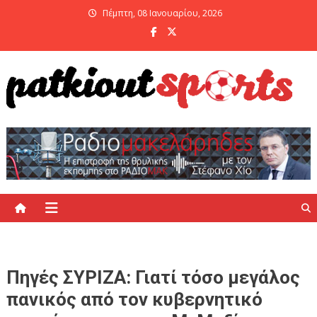
Skip
Πέμπτη, 08 Ιανουαρίου, 2026
to
content
PatKiout Sports
Ό,τι θες να μάθεις στο patkiout – Όλα τα Αθλητικά Νέα
Πηγές ΣΥΡΙΖΑ: Γιατί τόσο μεγάλος
πανικός από τον κυβερνητικό