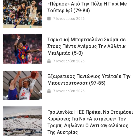
«Πέρασε» Από Την Πόλη Η Παρί Με
Σούπερ Ιφί (79-84)
7 Ιανουαρίου 2026
Σαρωτική Μπαρτσελόνα Σκόρπισε
Στους Πέντε Ανέμους Την Αθλέτικ
Μπιλμπάο (5-0)
7 Ιανουαρίου 2026
Εξαιρετικός Πανιώνιος Υπέταξε Την
Μπούντουτσνοστ (97-85)
7 Ιανουαρίου 2026
Γροιλανδία: Η ΕΕ Πρέπει Να Ετοιμάσει
Κυρώσεις Για Να «αποτρέψει» Τον
Τραμπ, Δηλώνει Ο Αντικαγκελάριος
Της Αυστρίας