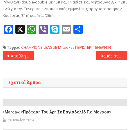
Ράγκλαντ (double-double με 15π και 14 ασίστ) και Μήτρου-Λονγκ (12π),
ενώ για την Τενερίφη εντυπωσιακές εμφανίσεις πραγματοποίησαν
Χουέρτας (31π) και Γκάι (26π).
Facebook
X
WhatsApp
Viber
Skype
Email
Μοιραστεί
Tagged
CHAMPIONS LEAGUE
Μπάσκετ
ΠΕΡΙΣΤΕΡΙ
ΤΕΝΕΡΙΦΗ
Πλοήγηση
Aποβλήθηκε με ντισκαλιφιέ ο Γιώργος Μπαρτζώκας
Χαμός στην άφιξη της ΑΕΚ στην Λεμεσό από τους οπαδούς της!
άρθρων
Σχετικά Άρθρα
«Marca»: «Πρόταση Του Άρη Σε Βαγιαδολίδ Για Μονσού»
26 Ιουλίου 2024