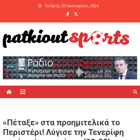
Skip
Τετάρτη, 07 Ιανουαρίου, 2026
to
content
PatKiout Sports
Ό,τι θες να μάθεις στο patkiout – Όλα τα Αθλητικά Νέα
«Πέταξε» στα προημιτελικά το
Περιστέρι! Λύγισε την Τενερίφη