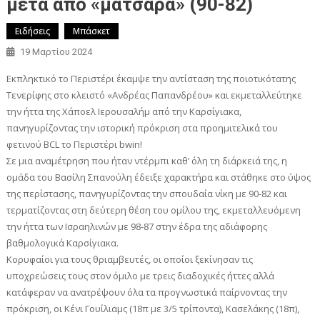
μετά από «ματσάρα» (90-82)
Ειδήσεις
Μπάσκετ
19 Μαρτίου 2024
Εκπληκτικό το Περιστέρι έκαμψε την αντίσταση της ποιοτικότατης
Τενερίφης στο κλειστό «Ανδρέας Παπανδρέου» και εκμεταλλεύτηκε
την ήττα της Χάποελ Ιερουσαλήμ από την Καρσίγιακα,
πανηγυρίζοντας την ιστορική πρόκριση στα προημιτελικά του
φετινού BCL το Περιστέρι bwin!
Σε μια αναμέτρηση που ήταν ντέρμπι καθ’ όλη τη διάρκειά της, η
ομάδα του Βασίλη Σπανούλη έδειξε χαρακτήρα και στάθηκε στο ύψος
της περίστασης, πανηγυρίζοντας την σπουδαία νίκη με 90-82 και
τερματίζοντας στη δεύτερη θέση του ομίλου της, εκμεταλλευόμενη
την ήττα των Ισραηλινών με 98-87 στην έδρα της αδιάφορης
βαθμολογικά Καρσίγιακα.
Κορυφαίοι για τους θριαμβευτές, οι οποίοι ξεκίνησαν τις
υποχρεώσεις τους στον όμιλο με τρεις διαδοχικές ήττες αλλά
κατάφεραν να ανατρέψουν όλα τα προγνωστικά παίρνοντας την
πρόκριση, οι Κένι Γουίλιαμς (18π με 3/5 τρίποντα), Κασελάκης (18π),