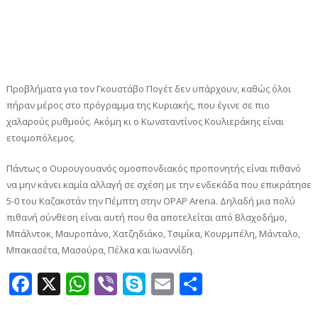
Προβλήματα για τον Γκουστάβο Πογέτ δεν υπάρχουν, καθώς όλοι
πήραν μέρος στο πρόγραμμα της Κυριακής, που έγινε σε πιο
χαλαρούς ρυθμούς. Ακόμη κι ο Κωνσταντίνος Κουλιεράκης είναι
ετοιμοπόλεμος.
Πάντως ο Ουρουγουανός ομοσπονδιακός προπονητής είναι πιθανό
να μην κάνει καμία αλλαγή σε σχέση με την ενδεκάδα που επικράτησε
5-0 του Καζακστάν την Πέμπτη στην OPAP Arena. Δηλαδή μια πολύ
πιθανή σύνθεση είναι αυτή που θα αποτελείται από Βλαχοδήμο,
Μπάλντοκ, Μαυροπάνο, Χατζηδιάκο, Τσιμίκα, Κουρμπέλη, Μάνταλο,
Μπακασέτα, Μασούρα, Πέλκα και Ιωαννίδη.
Facebook
X
WhatsApp
Viber
Skype
Email
Μοιραστεί