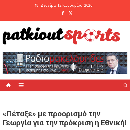
Skip
Δευτέρα, 12 Ιανουαρίου, 2026
to
content
PatKiout Sports
Ό,τι θες να μάθεις στο patkiout – Όλα τα Αθλητικά Νέα
«Πέταξε» με προορισμό την
Γεωργία για την πρόκριση η Εθνική!