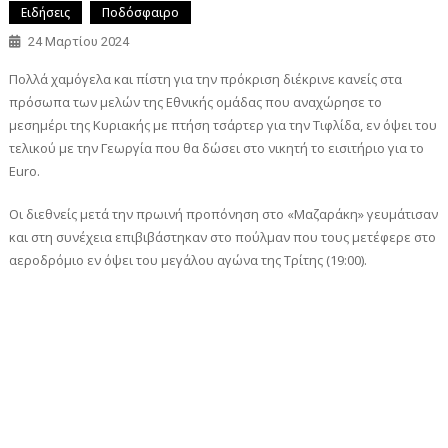
Ειδήσεις
Ποδόσφαιρο
24 Μαρτίου 2024
Πολλά χαμόγελα και πίστη για την πρόκριση διέκρινε κανείς στα
πρόσωπα των μελών της Εθνικής ομάδας που αναχώρησε το
μεσημέρι της Κυριακής με πτήση τσάρτερ για την Τιφλίδα, εν όψει του
τελικού με την Γεωργία που θα δώσει στο νικητή το εισιτήριο για το
Euro.
Οι διεθνείς μετά την πρωινή προπόνηση στο «Μαζαράκη» γευμάτισαν
και στη συνέχεια επιβιβάστηκαν στο πούλμαν που τους μετέφερε στο
αεροδρόμιο εν όψει του μεγάλου αγώνα της Τρίτης (19:00).