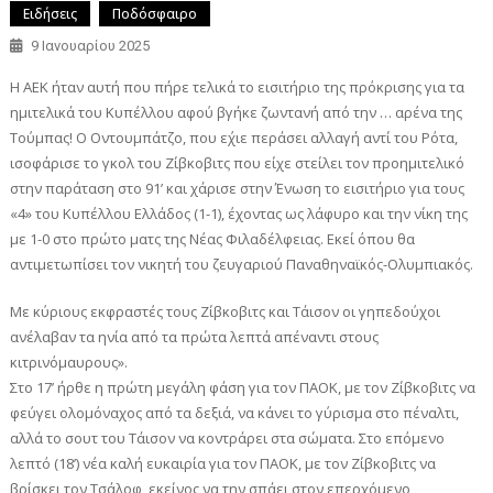
Ειδήσεις
Ποδόσφαιρο
9 Ιανουαρίου 2025
Η ΑΕΚ ήταν αυτή που πήρε τελικά το εισιτήριο της πρόκρισης για τα
ημιτελικά του Κυπέλλου αφού βγήκε ζωντανή από την … αρένα της
Τούμπας! Ο Οντουμπάτζο, που ε΄χιε περάσει αλλαγή αντί του Ρότα,
ισοφάρισε το γκολ του Ζίβκοβιτς που είχε στείλει τον προημιτελικό
στην παράταση στο 91’ και χάρισε στην Ένωση το εισιτήριο για τους
«4» του Κυπέλλου Ελλάδος (1-1), έχοντας ως λάφυρο και την νίκη της
με 1-0 στο πρώτο ματς της Νέας Φιλαδέλφειας. Εκεί όπου θα
αντιμετωπίσει τον νικητή του ζευγαριού Παναθηναϊκός-Ολυμπιακός.
Με κύριους εκφραστές τους Ζίβκοβιτς και Τάισον οι γηπεδούχοι
ανέλαβαν τα ηνία από τα πρώτα λεπτά απέναντι στους
κιτρινόμαυρους».
Στο 17’ ήρθε η πρώτη μεγάλη φάση για τον ΠΑΟΚ, με τον Ζίβκοβιτς να
φεύγει ολομόναχος από τα δεξιά, να κάνει το γύρισμα στο πέναλτι,
αλλά το σουτ του Τάισον να κοντράρει στα σώματα. Στο επόμενο
λεπτό (18’) νέα καλή ευκαιρία για τον ΠΑΟΚ, με τον Ζίβκοβιτς να
βρίσκει τον Τσάλοφ, εκείνος να την σπάει στον επερχόμενο