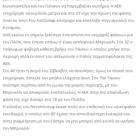
Κωνσταντέλια και τον Γιόνσον να παρεμβαίνει σωτήρια. Η ΑΕΚ
επιχείρησε να κερδίσει μέτρα και στο 23’ είχε την πρώτη της φάσης
όταν σε σουτ του Χατζισαφί κόντραρε και κατέληξε στην αγκαλιά του
Κοτάρσκι.
Από εκείνο το σημείο ξεκίνησε ένα απίστευτο ντεμαράζ φάσεων για
τον ΠΑΟΚ, που έπεσε επάνω σ’ έναν εκπληκτικό Μπρινιόλι. Στο 32’ ο
Τσάλοφ με φοβερή κάθετη βρήκε τον Τάισον, ο οποίος μπήκε στην
περιοχή αλλά το σουτ του απέκρουσε ο Ιταλός τερματοφύλακας της
ΑΕΚ.
Στο 40’ ήταν η σειρά του Ζίβκοβιτς να απειλήσει, όμως το πλασέ που
επιχείρησε, έστειλε την μπάλα ελάχιστα άουτ. Στο 70΄ο Τάισον
σούταρε περίπου από τη γωνία της μικρής περιοχής, με τον
Μπρινιόλι να αποκρούει ενστικτωδώς. Η ΑΕΚ στην πιο επικίνδυνη
φάση της είχε δοκάρι στο 74’ με τον Πινέδα
Η είσοδος του Ντεσπόντοφ έκανε πολύ πιο επιθετικό τον «Δικέφαλο»
του Βορρά, ο οποίςο στο 82’ έχασε την σπουδαιότερη ευκαιρία του
στην αναμέτρηση με τον Σάστρε να μην μπορεί από κοντά να νικήσει
τον Μπρινιόλι