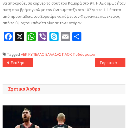
να αποκρούει σε κόρνερ το σουτ του Καμαρά στο 94’. Η ΑΕΚ όμως ήταν
αυτή που βρήκε γκολ με τον Οντουμπάτζο στο 107’ για το 1-1 έπειτα
από προσπάθεια του Σορετίρε να κόψει τον Φερνάντες και εκείνος
από το ύψος του πέναλτι νίκησε τον Κοτάρσκι.
Facebook
X
WhatsApp
Viber
Skype
Email
Μοιραστεί
Tagged
AEK
ΚΥΠΕΛΛΟ ΕΛΛΑΔΑΣ
ΠΑΟΚ
Ποδόσφαιρο
Πλοήγηση
Εκπληκτική Μπαρτσελόνα άλωσε το «Πριγκιπάτο» (84-98)
Σαρωτικός ο Παναθηναϊκός «καθάρισε» την Παρτίζαν με «σεληνιασμένους» Ναν και Γκραντ (96-84)
άρθρων
Σχετικά Άρθρα