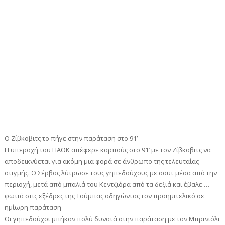
Ο Ζίβκοβιτς το πήγε στην παράταση στο 91’
Η υπεροχή του ΠΑΟΚ απέφερε καρπούς στο 91’ με τον Ζίβκοβιτς να
αποδεικνύεται για ακόμη μια φορά σε άνθρωπο της τελευταίας
στιγμής. Ο Σέρβος λύτρωσε τους γηπεδούχους με σουτ μέσα από την
περιοχή, μετά από μπαλιά του Κεντζιόρα από τα δεξιά και έβαλε …
φωτιά στις εξέδρες της Τούμπας οδηγώντας τον προημιτελικό σε
ημίωρη παράταση
Οι γηπεδούχοι μπήκαν πολύ δυνατά στην παράταση με τον Μπρινιόλι