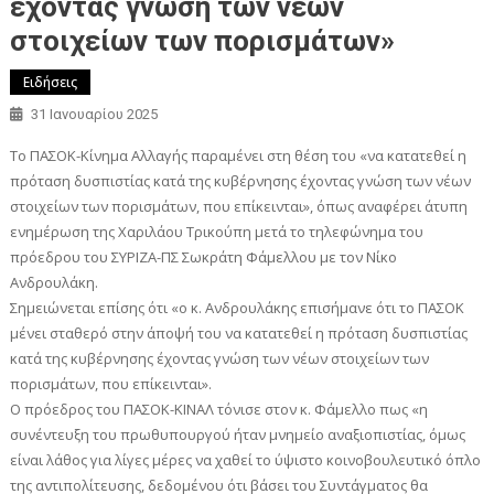
έχοντας γνώση των νέων
στοιχείων των πορισμάτων»
Ειδήσεις
31 Ιανουαρίου 2025
Το ΠΑΣΟΚ-Κίνημα Αλλαγής παραμένει στη θέση του «να κατατεθεί η
πρόταση δυσπιστίας κατά της κυβέρνησης έχοντας γνώση των νέων
στοιχείων των πορισμάτων, που επίκεινται», όπως αναφέρει άτυπη
ενημέρωση της Χαριλάου Τρικούπη μετά το τηλεφώνημα του
πρόεδρου του ΣΥΡΙΖΑ-ΠΣ Σωκράτη Φάμελλου με τον Νίκο
Ανδρουλάκη.
Σημειώνεται επίσης ότι «ο κ. Ανδρουλάκης επισήμανε ότι το ΠΑΣΟΚ
μένει σταθερό στην άποψή του να κατατεθεί η πρόταση δυσπιστίας
κατά της κυβέρνησης έχοντας γνώση των νέων στοιχείων των
πορισμάτων, που επίκεινται».
Ο πρόεδρος του ΠΑΣΟΚ-ΚΙΝΑΛ τόνισε στον κ. Φάμελλο πως «η
συνέντευξη του πρωθυπουργού ήταν μνημείο αναξιοπιστίας, όμως
είναι λάθος για λίγες μέρες να χαθεί το ύψιστο κοινοβουλευτικό όπλο
της αντιπολίτευσης, δεδομένου ότι βάσει του Συντάγματος θα