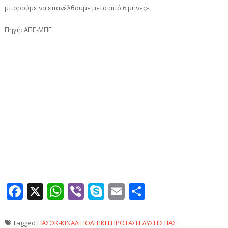
μπορούμε να επανέλθουμε μετά από 6 μήνες».
Πηγή: ΑΠΕ-ΜΠΕ
Facebook
X
WhatsApp
Viber
Skype
Email
Μοιραστεί
Tagged
ΠΑΣΟΚ-ΚΙΝΑΛ
ΠΟΛΙΤΙΚΗ
ΠΡΟΤΑΣΗ ΔΥΣΠΙΣΤΙΑΣ