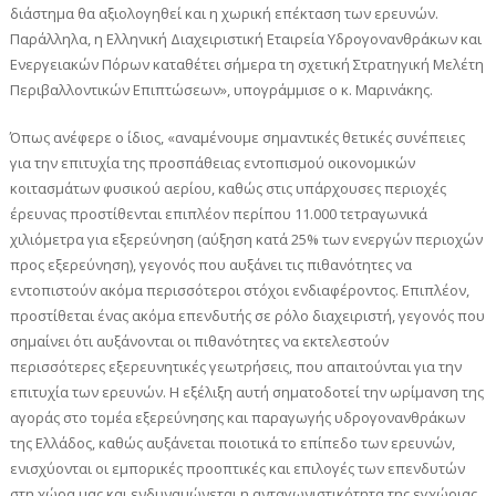
διάστημα θα αξιολογηθεί και η χωρική επέκταση των ερευνών.
Παράλληλα, η Ελληνική Διαχειριστική Εταιρεία Υδρογονανθράκων και
Ενεργειακών Πόρων καταθέτει σήμερα τη σχετική Στρατηγική Μελέτη
Περιβαλλοντικών Επιπτώσεων», υπογράμμισε ο κ. Μαρινάκης.
Όπως ανέφερε ο ίδιος, «αναμένουμε σημαντικές θετικές συνέπειες
για την επιτυχία της προσπάθειας εντοπισμού οικονομικών
κοιτασμάτων φυσικού αερίου, καθώς στις υπάρχουσες περιοχές
έρευνας προστίθενται επιπλέον περίπου 11.000 τετραγωνικά
χιλιόμετρα για εξερεύνηση (αύξηση κατά 25% των ενεργών περιοχών
προς εξερεύνηση), γεγονός που αυξάνει τις πιθανότητες να
εντοπιστούν ακόμα περισσότεροι στόχοι ενδιαφέροντος. Επιπλέον,
προστίθεται ένας ακόμα επενδυτής σε ρόλο διαχειριστή, γεγονός που
σημαίνει ότι αυξάνονται οι πιθανότητες να εκτελεστούν
περισσότερες εξερευνητικές γεωτρήσεις, που απαιτούνται για την
επιτυχία των ερευνών. Η εξέλιξη αυτή σηματοδοτεί την ωρίμανση της
αγοράς στο τομέα εξερεύνησης και παραγωγής υδρογονανθράκων
της Ελλάδος, καθώς αυξάνεται ποιοτικά το επίπεδο των ερευνών,
ενισχύονται οι εμπορικές προοπτικές και επιλογές των επενδυτών
στη χώρα μας και ενδυναμώνεται η ανταγωνιστικότητα της εγχώριας