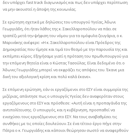
δεν υπάρχει fast track διαγωνισμός και πως δεν υπάρχει περίπτωση
να μην ακουστεί η άποψη της κοινωνίας.
Σε ερώτηση σχετικά με δηλώσεις του υπουργού Υγείας, Άδωνι
Γεωργιάδη, ότι ήταν λάθος της κ. Σακελλαροπούλου να πάει σε
τραπέζι μετά την ψήφιση του νόμου για τα ομόφυλα ζευγάρια, ο κ.
Μαρινάκης ανέφερε: «Η κ. Σακελλαροπούλου είναι Πρόεδρος της
Δημοκρατίας που τίμησε και τιμά τον θεσμό με την παρουσία της και
εκπέμπει κύρος. Εξηγήσαμε γιατί η πρόταση του πρωθυπουργού για
την επόμενη θητεία είναι ο Κώστας Τασούλας. Είναι δεδομένο ότι ο
Άδωνις Γεωργιάδης μπορεί να εκφράζει τις απόψεις του. Έκανε μια
δική του αξιολογική κρίση και πολύ καλά έκανε».
Σε επόμενη ερώτηση, εάν οι εργαζόμενοι στο ΕΣΥ είναι συμμορία της
μιζέριας, απάντησε πως ο υπουργός Υγείας δεν αναφερόταν στους
εργαζόμενους στο ΕΣΥ και πρόσθεσε: «Αυτή είναι η προπαγάνδα της
αντιπολίτευσης. Ο υπουργός, και η κυβέρνηση, προσπαθεί να
ενισχύσει τους εργαζόμενους στο ΕΣΥ. Να τους αναβαθμίσει τις
συνθήκες με τις οποίες δουλεύουν. Σε ένα τέτοιο έργο πήγε στην
Πάτρα ο κ. Γεωργιάδης και κάποιοι θεώρησαν σωστό να αναφερθούν