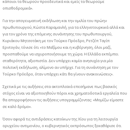
κάποιοι τα θεωρούν προοδευτικά και εμείς τα θεωρούμε
οπισθοδρομικά».
Για την απογευματινή εκδήλωση και την ομιλία του πρώην
πρωθυπουργού, Κώστα Καραμανλή, για τα ελληνοτουρκικά αλλά και
για τον χρόνο της επόμενης συνάντησης του πρωθυπουργού,
Κυριάκου Μητσοτάκη με τον Τούρκο Πρόεδρο, Ρετζέπ Ταγίπ
Ερντογάν, τόνισε ότι «το Μαξίμου και η κυβέρνηση, όλοι μαζί,
προσπαθούμε να ισχυροποιήσουμε τη χώρα. Η Ελλάδα εκπέμπει
σταθερότητα, αξιοπιστία. Δεν υπάρχει καμία ανησυχία για μία
πολιτική εκδήλωση, αλίμονο αν υπήρχε. Για τη συνάντηση με τον
Τούρκο Πρόεδρο, όταν υπάρχει κάτι θα γίνουν ανακοινώσεις».
Σχετικά με τις αυξήσεις στα ακτοπλοϊκά επεσήμανε πως βασικός
στόχος είναι να αξιοποιηθούν πόροι και χρηματοδοτικά εργαλεία που
θα απορροφήσουν τις αυξήσεις υπογραμμίζοντας: «Μομίζω είμαστε
σε καλό δρόμο».
Όσον αφορά τις αντιδράσεις κατοίκων της Χίου για τη λειτουργία
ορυχείου αντιμονίου, ο κυβερνητικός εκπρόσωπος ξεκαθάρισε ότι