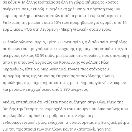
σε κάθε ΑΤΜ άλλης τράπεζας σε όλη τη χώρα (σήμερα το κόστος
ανέρχεται σε 0,2 ευρώ). ε. Μηδενική χρέωση για φόρτιση έως 100
ευρώ προπληρωμένων καρτών (από περίπου 1 ευρώ σήμερα). στ.
Επέκταση της μείωσης κατά 50% των προμηθειών για αγορές από 10
ευρώ μέσω POS στη λεγόμενη «Μικρή Λιανική» στα 20 ευρώ.
«Ολοκληρώνεται αύριο, Τρίτη 21 Ιανουαρίου, η διαδικασία υποβολής
αιτήσεων του προγράμματος ενίσχυσης της επιχειρηματικότητας για
ανέργους ηλικίας 30-59 ετών, με έμφαση στις γυναίκες, που υπεγράφη
από την υπουργό Εργασίας και Κοινωνικής Ασφάλισης Νίκη
Κεραμέως», είπε ο κ. Μαρινάκης και τόνισε πως στόχος του
προγράμματος της Δημόσιας Υπηρεσίας Απασχόλησης είναι η
προώθηση της επιχειρηματικότητας, με τη δημιουργία νέων μικρών
και μεσαίων επιχειρήσεων από 5.880 ανέργους.
Ακόμη, επεσήμανε ότι «τίθεται προς συζήτηση στην Ολομέλεια της
Βουλής την Τετάρτη το νομοσχέδιο του υπουργείου Δικαιοσύνης που
περιλαμβάνει πρόσθετες ρυθμίσεις στον νόμο περί
ενδοοικογενειακής βίας, ενίσχυση της λειτουργίας της Eurojust, μέτρα
για την προστασία των ανηλίκων και την καταπολέμηση της