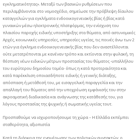
εγκληματικότητας». Μεταξύ των βασικών ρυθμίσεων που
περιλαμβάνονται στο νομοσχέδιο, σημείωσε την πρόβλεψη δίαυλου
καταγγελιών για εγκλήματα ενδοοικογενειακής βίας ή βίας κατά
γυναικών μέσω ηλεκτρονικής πλατφόρμας, την ενίσχυση του
πλαισίου παροχής ειδικής υποστήριξης στα θύματα, από αστυνομικές
Αρχές, κοινωνικές υπηρεσίες, υπηρεσίες υγείας, τις ποινές άνω των 2
ετών για έγκλημα ενδοοικογενειακής βίας που δεν αναστέλλονται
ούτε μετατρέπονται με κανέναν τρόπο και εκτίονται στην φυλακή, τη
θέσπιση νέων ειδικών μέτρων προστασίας του θύματος -υπαλλήλου
του ευρύτερου δημοσίου τομέα- όπως η κατά προτεραιότητα και
κατά παρέκκλιση οποιασδήποτε ειδικής ή γενικής διάταξης,
απόσπαση ή μετάθεσή του, με εισαγγελική παραγγελία και την
απαλλαγή του θύματος από την υποχρέωση εμφάνισής του στην
ακροαματική διαδικασία και ανάγνωσης της κατάθεσής του, για
λόγους προστασίας της ψυχικής ή σωματικής υγείας τουτ.
Προσπαθούμε να ισχυροποιήσουμε τη χώρα – Η Ελλάδα εκπέμπει
σταθερότητα, αξιοπιστία
Κατά τη διάρκεια της ενημέρωσης των πολιτικών συντακτών, ο