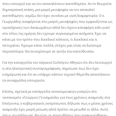
στον υπουργό και να τον αποκαλέσουν ανεπιθύμητο. Αν το θεωρείτε
δημοκρατική στάση, μια μικρή μειοψηφία να τον αποκαλεί
ανεπιθύμητο, νομίζω δεν έχει να κάνει με υγιή διαμαρτυρία. Ο κ.
Γεωργιάδης αναφέρεται στις μικρές μειοψηφίες που εμφανίζονται ως
ιεροκήρυκες των δικαιωμάτων αλλά δεν έχουν καταφέρει κάτι γιατί
στο τέλος της ημέρας δεν εχουμε συγκεκριμένα αιτήματα. Έχει να
κάνει με τον τρόπο που διεκδικεί κάποιος, τι διεκδικεί και τι
πετυχαίνει. Έχουμε κάνει πολλά, στόχος μας είναι να δώσουμε
περισσότερα. Θα συνεχίσουμε σε αυτήν την κατεύθυνση».
Για την καταγγελία του Ιατρικού Συλλόγου Αθηνών ότι δεν λειτουργεί
η νέα ηλεκτρονική συνταγογράφηση, σημείωσε πως δεν έχει
ενημέρωση και ότι αν υπάρχει κάποιο τεχνικό θέμα θα απαντήσουν
τα συναρμόδια υπουργεία.
Επίσης, σχετικά με καταγγελία νοσοκομειακών γιατρών στο
νοσοκομείο «Γεώργιος Γεννηματάς» για τους χρόνους αναμονής στα
Επείγοντα, ο κυβερνητικός εκπρόσωπος δήλωσε πως ο μέσος χρόνος
αναμονής έχει μικρή μείωση αλλά πρέπει να μειωθεί κι άλλο. Αυτό,
όπως συμπλήρωσε, θα γίνει με παρεμβάσεις που ανακοινώθηκαν,