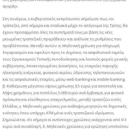
αγοράς».
Στη συνέχεια, ο κυβερνητικός εκπρόσωπος σημείωσε πως «οι
τράπεζες, από σήμερα και σταδιακά μέχρι το απόγευμα της Τρίτης, θα
έχουν προσαρμόσει όλες τα συστήματά τους με βάση τις νέες
μειωμένες τραπεζικές προμήθειες» και ανέλυσε τις ρυθμίσεις που
προβλέπονται. Μεταξύ αυτών: α. Μηδενική χρέωση για πληρωμή
λογαριασμών και οφειλών προς το Δημόσιο, τα ασφαλιστικά ταμεία,
τους Οργανισμούς Τοπικής Αυτοδιοίκησης και λοιπούς φορείς γενικής
κυβέρνησης, Αποκεντρωμένες Διοικήσεις, τις εταιρείες παροχής
ηλεκτρικής ενέργειας, φυσικού αερίου, ύδρευσης, τηλεπικοινωνιών
και τις ασφαλιστικές εταιρίες, μέσω web-banking και mobile-banking.
β. Καθιέρωση μέγιστου ύψους χρέωσης 0,5 ευρώ για αποστολή και
λήψη χρημάτων, για ποσά έως 5.000 ευρώ ανά έμβασμα, για φυσικά
πρόσωπα και ελεύθερους επαγγελματίες, μεταξύ τραπεζών εντός
Ελλάδας. γ. Μηδενικές χρεώσεις για ανάληψη μετρητών σε δημοτικές
ενότητες όπου υπάρχει ΑΤΜ μόνο ενός τραπεζικού ιδρύματος.
Σημειώνεται, ότι σήμερα οι αντίστοιχες χρεώσεις ανέρχονται από 0-3
ευρώ ανά συναλλαγή. δ. Μηδενικές χρεώσεις για ερώτηση υπολοίπου