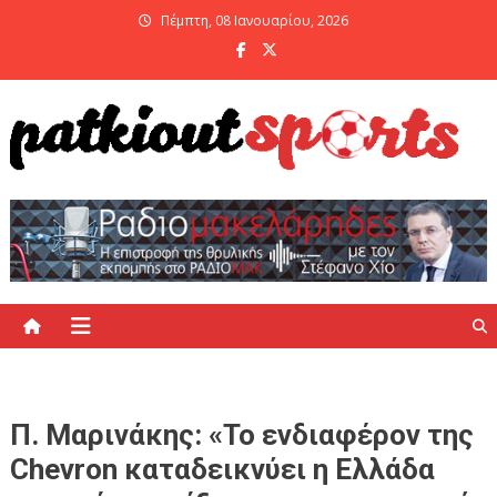
Skip
Πέμπτη, 08 Ιανουαρίου, 2026
to
content
PatKiout Sports
Ό,τι θες να μάθεις στο patkiout – Όλα τα Αθλητικά Νέα
Π. Μαρινάκης: «Το ενδιαφέρον της
Chevron καταδεικνύει η Ελλάδα