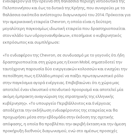
ενδιαφέρον για την έρευνα στη θαλάσσια περιοχή νοτιοδυτικά της
Πελοποννήσου και έως τα δυτικά της Κρήτης, που συνορεύει με τα
θαλάσσια οικόπεδα αντίστοιχου διαγωνισμού του 2014. Πρόκειται για
την αμερικανική εταιρεία Chevron, η οποία είναι η δεύτερη
μεγαλύτερη παγκοσμίως ιδιωτική εταιρεία που δραστηριοποιείται
στον κλάδο των υδρογονανθράκων», επεσήμανε ο κυβερνητικός
εκπρόσωπος και συμπλήρωσε:
«Το ενδιαφέρον της Chevron, σε συνδυασμό με το γεγονός ότι ήδη
δραστηριοποιείται στη χώρα μας η Exxon Mobil, σηματοδοτεί την
ταυτόχρονη παρουσία δύο ενεργειακών κολοσσών και ενισχύει την
πεποίθηση πως η Ελλάδα μπορεί να παίξει πρωταγωνιστικό ρόλο
στην παγκόσμια αγορά ενέργειας. Επιβεβαιώνει ότι η χώρα μας
αποτελεί έναν ελκυστικό επενδυτικό προορισμό και αποτελεί μία
ακόμη έμπρακτη αναγνώριση της στρατηγικής της ελληνικής
κυβέρνησης». «Το υπουργείο Περιβάλλοντος και Ενέργειας
αποδέχεται την εκδήλωση ενδιαφέροντος της εταιρείας και θα
προχωρήσει μέσα στην εβδομάδα στην έκδοση της σχετικής
απόφασης, η οποία θα προβλέπει την ακριβή έκταση και την άμεση
προκήρυξη διεθνούς διαγωνισμού, ενώ στο αμέσως προσεχές