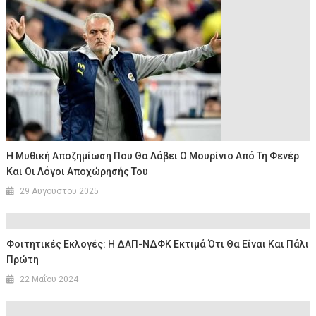
Η Μυθική Αποζημίωση Που Θα Λάβει Ο Μουρίνιο Από Τη Φενέρ
Και Οι Λόγοι Αποχώρησής Του
29 Αυγούστου 2025
Φοιτητικές Εκλογές: Η ΔΑΠ-ΝΔΦΚ Εκτιμά Ότι Θα Είναι Και Πάλι
Πρώτη
22 Μαΐου 2024