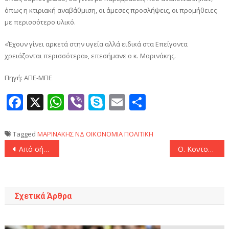
όπως η κτιριακή αναβάθμιση, οι άμεσες προσλήψεις, οι προμήθειες
με περισσότερο υλικό.
«Έχουν γίνει αρκετά στην υγεία αλλά ειδικά στα Επείγοντα
χρειάζονται περισσότερα», επεσήμανε ο κ. Μαρινάκης.
Πηγή: ΑΠΕ-ΜΠΕ
Facebook
X
WhatsApp
Viber
Skype
Email
Μοιραστεί
Tagged
ΜΑΡΙΝΑΚΗΣ
ΝΔ
ΟΙΚΟΝΟΜΙΑ
ΠΟΛΙΤΙΚΗ
Πλοήγηση
Από σήμερα μειώνονται ή καταργούνται οι 6 βασικές τραπεζικές προμήθειες για εκατομμύρια πολίτες
Θ. Κοντογεώργης: «Σε πολύ καλό επίπεδο οι ελληνοαμερικανικές σχέσεις – Προσβλέπουμε σε στενή συνεργασία με το νέο Πρόεδρο και για την Ελλάδα και για την Ευρώπη»
άρθρων
Σχετικά Άρθρα