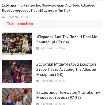
Σείστηκε» Το Κέντρο Της Θεσσαλονίκης Από Τους Χιλιάδες
Κουδουνοφόρους Που «εξάγνισαν» Την Πόλη
3 Μαρτίου 2024
Τελευταία Νέα
«Πέρασε» Από Την Πόλη Η Παρί Με
Σούπερ Ιφί (79-84)
7 Ιανουαρίου 2026
Σαρωτική Μπαρτσελόνα Σκόρπισε
Στους Πέντε Ανέμους Την Αθλέτικ
Μπιλμπάο (5-0)
7 Ιανουαρίου 2026
Εξαιρετικός Πανιώνιος Υπέταξε Την
Μπούντουτσνοστ (97-85)
7 Ιανουαρίου 2026