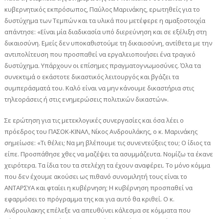
κυβερνητικός εκπρόσωπος, Παύλος Μαρινάκης, ερωτηθείς για το
δυστύχημα των Τεμπών και τα υλικά που μετέφερε η αμαξοστοιχία
απάντησε: «Είναι μία διαδικασία υπό διερεύνηση και σε εξέλιξη στη
δικαιοσύνη. Εμείς δεν υποκαθιστούμε τη δικαιοσύνη, αντίθετα με την
αντιπολίτευση που προσπαθεί να εργαλειοποιήσει ένα τραγικό
δυστύχημα. Υπάρχουν οι επίσημες πραγματογνωμοσύνες. Όλα τα
συνεκτιμά ο εκάστοτε δικαστικός λειτουργός και βγάζει τα
συμπεράσματά του. Καλό είναι να μην κάνουμε δικαστήρια στις
τηλεοράσεις ή στις ενημερώσεις πολιτικών δικαστών».
Σε ερώτηση για τις μετεκλογικές συνεργασίες και όσα λέει ο
πρόεδρος του ΠΑΣΟΚ-ΚΙΝΑΛ, Νίκος Ανδρουλάκης, ο κ. Μαρινάκης
σημείωσε: «Τι θέλει; Να μη βλέπουμε τις συνεντεύξεις του; Ο ίδιος τα
είπε. Προσπάθησε χθες να μαζέψει τα ασυμμάζευτα. Νομίζω τα έκανε
χειρότερα. Τα ίδια του τα στελέχη τα έχουν αναφέρει. Το μόνο κόμμα
που δεν έχουμε ακούσει ως πιθανό συνομιλητή τους είναι το
ΑΝΤΑΡΣΥΑ και φταίει η κυβέρνηση; Η κυβέρνηση προσπαθεί να
εφαρμόσει το πρόγραμμα της και για αυτό θα κριθεί. Ο κ.
Ανδρουλακης επέλεξε να απευθύνει κάλεσμα σε κόμματα που