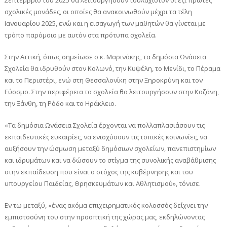
Σεπτέμβριο του 2025 θα λειτουργήσουν τουλάχιστον οι έξι πρώτες
σχολικές μονάδες, οι οποίες θα ανακοινωθούν μέχρι τα τέλη
Ιανουαρίου 2025, ενώ και η εισαγωγή των μαθητών θα γίνεται με
τρόπο παρόμοιο με αυτόν στα πρότυπα σχολεία.
Στην Αττική, όπως σημείωσε ο κ. Μαρινάκης, τα δημόσια Ωνάσεια
Σχολεία θα ιδρυθούν στον Κολωνό, την Κυψέλη, το Μενίδι, το Πέραμα
και το Περιστέρι, ενώ στη Θεσσαλονίκη στην Ξηροκρύνη και τον
Εύοσμο. Στην περιφέρεια τα σχολεία θα λειτουργήσουν στην Κοζάνη,
την Ξάνθη, τη Ρόδο και το Ηράκλειο.
«Τα δημόσια Ωνάσεια Σχολεία έρχονται να πολλαπλασιάσουν τις
εκπαιδευτικές ευκαιρίες, να ενισχύσουν τις τοπικές κοινωνίες, να
αυξήσουν την ώσμωση μεταξύ δημόσιων σχολείων, πανεπιστημίων
και ιδρυμάτων και να δώσουν το στίγμα της συνολικής αναβάθμισης
στην εκπαίδευση που είναι ο στόχος της κυβέρνησης και του
υπουργείου Παιδείας, Θρησκευμάτων και Αθλητισμού», τόνισε.
Εν τω μεταξύ, «ένας ακόμα επιχειρηματικός κολοσσός δείχνει την
εμπιστοσύνη του στην προοπτική της χώρας μας, εκδηλώνοντας