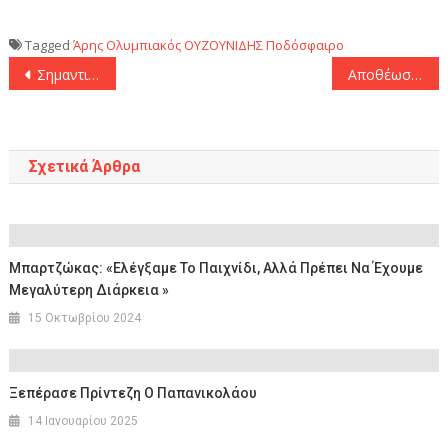
Tagged
Άρης
Ολυμπιακός
ΟΥΖΟΥΝΙΔΗΣ
Ποδόσφαιρο
Πλοήγηση
Σημαντικό διπλό για το Μαρούσι επί του Περιστερίου (81-86)
Aποθέωσε Κωστούλα ο Μεντιλίμπαρ: «Έκανε τα πάντα για μας, ήταν τολμηρός και αποφασιστικός»
άρθρων
Σχετικά Άρθρα
Μπαρτζώκας: «Ελέγξαμε Το Παιχνίδι, Αλλά Πρέπει Να Έχουμε
Μεγαλύτερη Διάρκεια »
15 Οκτωβρίου 2024
Ξεπέρασε Πρίντεζη Ο Παπανικολάου
14 Ιανουαρίου 2025