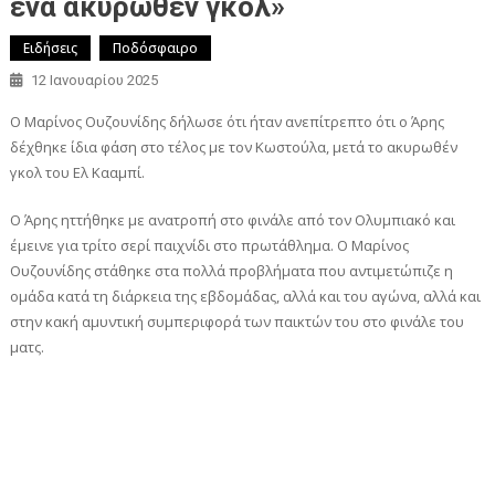
ένα ακυρωθέν γκολ»
Ειδήσεις
Ποδόσφαιρο
12 Ιανουαρίου 2025
Ο Μαρίνος Ουζουνίδης δήλωσε ότι ήταν ανεπίτρεπτο ότι ο Άρης
δέχθηκε ίδια φάση στο τέλος με τον Κωστούλα, μετά το ακυρωθέν
γκολ του Ελ Κααμπί.
Ο Άρης ηττήθηκε με ανατροπή στο φινάλε από τον Ολυμπιακό και
έμεινε για τρίτο σερί παιχνίδι στο πρωτάθλημα. Ο Μαρίνος
Ουζουνίδης στάθηκε στα πολλά προβλήματα που αντιμετώπιζε η
ομάδα κατά τη διάρκεια της εβδομάδας, αλλά και του αγώνα, αλλά και
στην κακή αμυντική συμπεριφορά των παικτών του στο φινάλε του
ματς.