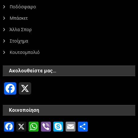
Ποδόσφαιρο
Μπάσκετ
Άλλα Σπορ
Στοίχημα
Κουτσομπολιό
Ακολουθείστε μας…
Facebook
X
Κοινοποίηση
Facebook
X
WhatsApp
Viber
Skype
Email
Μοιραστεί