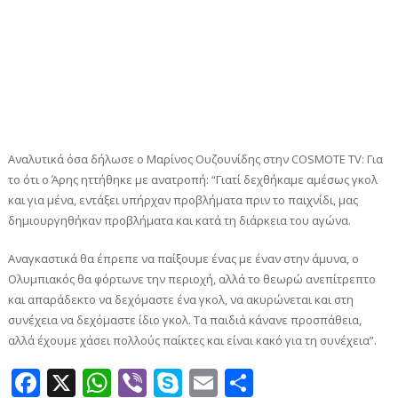
Αναλυτικά όσα δήλωσε ο Μαρίνος Ουζουνίδης στην COSMOTE TV: Για
το ότι ο Άρης ηττήθηκε με ανατροπή: “Γιατί δεχθήκαμε αμέσως γκολ
και για μένα, εντάξει υπήρχαν προβλήματα πριν το παιχνίδι, μας
δημιουργηθήκαν προβλήματα και κατά τη διάρκεια του αγώνα.
Αναγκαστικά θα έπρεπε να παίξουμε ένας με έναν στην άμυνα, ο
Ολυμπιακός θα φόρτωνε την περιοχή, αλλά το θεωρώ ανεπίτρεπτο
και απαράδεκτο να δεχόμαστε ένα γκολ, να ακυρώνεται και στη
συνέχεια να δεχόμαστε ίδιο γκολ. Τα παιδιά κάνανε προσπάθεια,
αλλά έχουμε χάσει πολλούς παίκτες και είναι κακό για τη συνέχεια”.
Facebook
X
WhatsApp
Viber
Skype
Email
Μοιραστεί