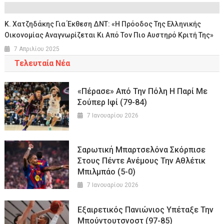
Κ. Χατζηδάκης Για Έκθεση ΔΝΤ: «Η Πρόοδος Της Ελληνικής
Οικονομίας Αναγνωρίζεται Κι Από Τον Πιο Αυστηρό Κριτή Της»
7 Απριλίου 2025
Τελευταία Νέα
«Πέρασε» Από Την Πόλη Η Παρί Με
Σούπερ Ιφί (79-84)
7 Ιανουαρίου 2026
Σαρωτική Μπαρτσελόνα Σκόρπισε
Στους Πέντε Ανέμους Την Αθλέτικ
Μπιλμπάο (5-0)
7 Ιανουαρίου 2026
Εξαιρετικός Πανιώνιος Υπέταξε Την
Μπούντουτσνοστ (97-85)