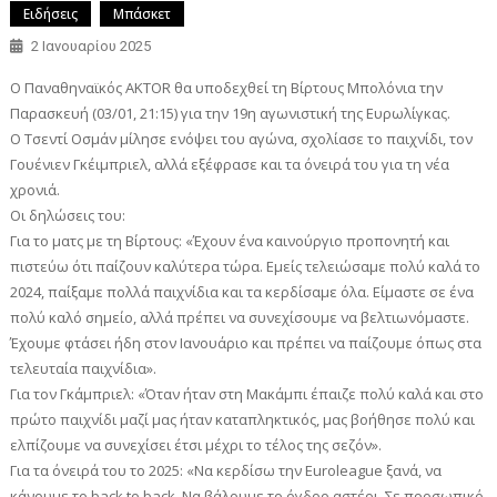
Ειδήσεις
Μπάσκετ
2 Ιανουαρίου 2025
Ο Παναθηναϊκός AKTOR θα υποδεχθεί τη Βίρτους Μπολόνια την
Παρασκευή (03/01, 21:15) για την 19η αγωνιστική της Ευρωλίγκας.
Ο Τσεντί Οσμάν μίλησε ενόψει του αγώνα, σχολίασε το παιχνίδι, τον
Γουένιεν Γκέιμπριελ, αλλά εξέφρασε και τα όνειρά του για τη νέα
χρονιά.
Οι δηλώσεις του:
Για το ματς με τη Βίρτους: «Έχουν ένα καινούργιο προπονητή και
πιστεύω ότι παίζουν καλύτερα τώρα. Εμείς τελειώσαμε πολύ καλά το
2024, παίξαμε πολλά παιχνίδια και τα κερδίσαμε όλα. Είμαστε σε ένα
πολύ καλό σημείο, αλλά πρέπει να συνεχίσουμε να βελτιωνόμαστε.
Έχουμε φτάσει ήδη στον Ιανουάριο και πρέπει να παίζουμε όπως στα
τελευταία παιχνίδια».
Για τον Γκάμπριελ: «Όταν ήταν στη Μακάμπι έπαιζε πολύ καλά και στο
πρώτο παιχνίδι μαζί μας ήταν καταπληκτικός, μας βοήθησε πολύ και
ελπίζουμε να συνεχίσει έτσι μέχρι το τέλος της σεζόν».
Για τα όνειρά του το 2025: «Να κερδίσω την Εuroleague ξανά, να
κάνουμε το back to back. Να βάλουμε το όγδοο αστέρι. Σε προσωπικό