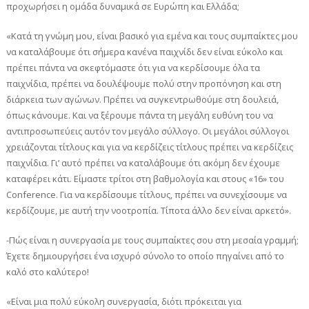
προχωρήσει η ομάδα δυναμικά σε Ευρώπη και Ελλάδα;
«Κατά τη γνώμη μου, είναι βασικό για εμένα και τους συμπαίκτες μου
να καταλάβουμε ότι σήμερα κανένα παιχνίδι δεν είναι εύκολο και
πρέπει πάντα να σκεφτόμαστε ότι για να κερδίσουμε όλα τα
παιχνίδια, πρέπει να δουλέψουμε πολύ στην προπόνηση και στη
διάρκεια των αγώνων. Πρέπει να συγκεντρωθούμε στη δουλειά,
όπως κάνουμε. Και να ξέρουμε πάντα τη μεγάλη ευθύνη του να
αντιπροσωπεύεις αυτόν τον μεγάλο σύλλογο. Οι μεγάλοι σύλλογοι
χρειάζονται τίτλους και για να κερδίζεις τίτλους πρέπει να κερδίζεις
παιχνίδια. Γι’ αυτό πρέπει να καταλάβουμε ότι ακόμη δεν έχουμε
καταφέρει κάτι. Είμαστε τρίτοι στη βαθμολογία και στους «16» του
Conference. Για να κερδίσουμε τίτλους, πρέπει να συνεχίσουμε να
κερδίζουμε, με αυτή την νοοτροπία. Τίποτα άλλο δεν είναι αρκετό».
-Πώς είναι η συνεργασία με τους συμπαίκτες σου στη μεσαία γραμμή;
Έχετε δημιουργήσει ένα ισχυρό σύνολο το οποίο πηγαίνει από το
καλό στο καλύτερο!
«Είναι μια πολύ εύκολη συνεργασία, διότι πρόκειται για