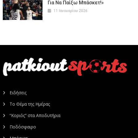
Για Να Παίξω Μπάσκετ!»
11 Ιανουαρίου 2026
Ειδήσεις
Το Θέμα της Ημέρας
“Κοριός” στα Αποδυτήρια
Ποδόσφαιρο