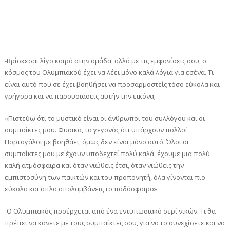
-Βρίσκεσαι λίγο καιρό στην ομάδα, αλλά με τις εμφανίσεις σου, ο
κόσμος του Ολυμπιακού έχει να λέει μόνο καλά λόγια για εσένα. Τι
είναι αυτό που σε έχει βοηθήσει να προσαρμοστείς τόσο εύκολα και
γρήγορα και να παρουσιάσεις αυτήν την εικόνα;
«Πιστεύω ότι το μυστικό είναι οι άνθρωποι του συλλόγου και οι
συμπαίκτες μου. Φυσικά, το γεγονός ότι υπάρχουν πολλοί
Πορτογάλοι με βοηθάει, όμως δεν είναι μόνο αυτό. Όλοι οι
συμπαίκτες μου με έχουν υποδεχτεί πολύ καλά, έχουμε μια πολύ
καλή ατμόσφαιρα και όταν νιώθεις έτσι, όταν νιώθεις την
εμπιστοσύνη των παικτών και του προπονητή, όλα γίνονται πιο
εύκολα και απλά απολαμβάνεις το ποδόσφαιρο».
-Ο Ολυμπιακός προέρχεται από ένα εντυπωσιακό σερί νικών. Τι θα
πρέπει να κάνετε με τους συμπαίκτες σου, για να το συνεχίσετε και να