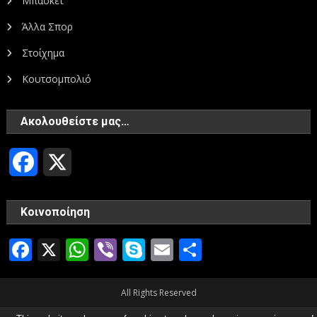
Μπάσκετ
Άλλα Σπορ
Στοίχημα
Κουτσομπολιό
Ακολουθείστε μας…
Facebook
X
Κοινοποίηση
Facebook
X
WhatsApp
Viber
Skype
Email
Μοιραστεί
All Rights Reserved