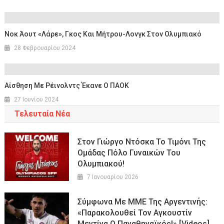
Νοκ Άουτ «Λάρε», Γκος Και Μήτρου-Λονγκ Στον Ολυμπιακό
28 Φεβρουαρίου 2024
Αίσθηση Με Ρέινολντς Έκανε Ο ΠΑΟΚ
27 Ιουνίου 2024
Τελευταία Νέα
Στον Γιώργο Ντόσκα Το Τιμόνι Της
Ομάδας Πόλο Γυναικών Του
Ολυμπιακού!
7 Ιανουαρίου 2026
Σύμφωνα Με ΜΜΕ Της Αργεντινής:
«Παρακολουθεί Τον Αγκουστίν
Μεντίνα Ο Παναθηναϊκός!» [Videos]