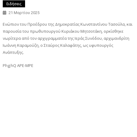
Ειδήσεις
21 Μαρτίου 2025
Ενώπιον του Προέδρου της Δημοκρατίας Κωνσταντίνου Τασούλα, και
παρουσία του πρωθυπουργού Κυριάκου Μητσοτάκη, ορκίσθηκε
νωρίτερα από τον αρχιγραμματέα της Ιεράς Συνόδου, αρχιμανδρίτη
Ιωάννη Καραμούζη, ο Σταύρος Καλαφάτης, ως υφυπουργός
Ανάπτυξης.
Phg;hQ APE-MPE