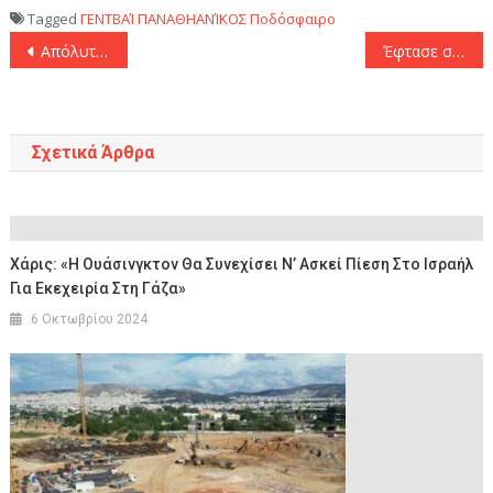
Tagged
ΓΕΝΤΒΑΊ
ΠΑΝΑΘΗΑΝΊΚΟΣ
Ποδόσφαιρο
Πλοήγηση
Απόλυτος κυρίαρχος ο Ολυμπιακός με την Mπάγερν
Έφτασε στη Θεσσαλονίκη για τον ΠΑΟΚ ο Σέρχιο Πένια
άρθρων
Σχετικά Άρθρα
Χάρις: «Η Ουάσινγκτον Θα Συνεχίσει Ν’ Ασκεί Πίεση Στο Ισραήλ
Για Εκεχειρία Στη Γάζα»
6 Οκτωβρίου 2024