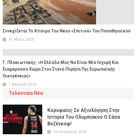
Συνεχίζεται Το Χτίσιμο Του Νέου «σπιτιού» Του Παναθηναϊκού
31 Μαΐου 2025
Γ. Πλακιωτάκης: «Η Ελλάδα Μας Να Είναι Μία Ισχυρή Και
Ευημερούσα Χώρα Στον Στενό Πυρήνα Της Ευρωπαϊκής
Οικογένειας»
7 Απριλίου 2024
Τελευταία Νέα
Κορυφαίος Σε Αξιολόγηση Στην
Ιστορία Του Ολυμπιακού Ο Σάσα
Βεζένκοφ!
10 Ιανουαρίου 2026