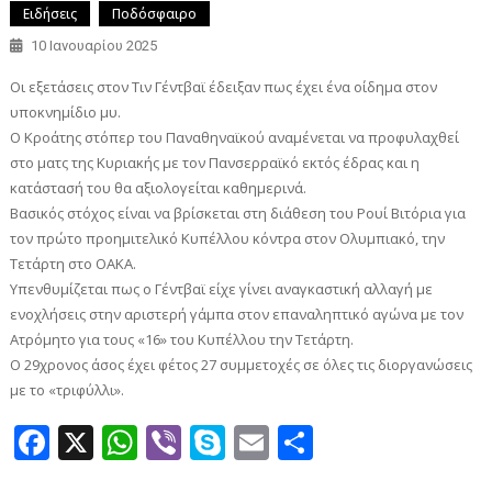
Ειδήσεις
Ποδόσφαιρο
10 Ιανουαρίου 2025
Οι εξετάσεις στον Τιν Γέντβαϊ έδειξαν πως έχει ένα οίδημα στον
υποκνημίδιο μυ.
Ο Κροάτης στόπερ του Παναθηναϊκού αναμένεται να προφυλαχθεί
στο ματς της Κυριακής με τον Πανσερραϊκό εκτός έδρας και η
κατάστασή του θα αξιολογείται καθημερινά.
Βασικός στόχος είναι να βρίσκεται στη διάθεση του Ρουί Βιτόρια για
τον πρώτο προημιτελικό Κυπέλλου κόντρα στον Ολυμπιακό, την
Τετάρτη στο ΟΑΚΑ.
Υπενθυμίζεται πως ο Γέντβαϊ είχε γίνει αναγκαστική αλλαγή με
ενοχλήσεις στην αριστερή γάμπα στον επαναληπτικό αγώνα με τον
Ατρόμητο για τους «16» του Κυπέλλου την Τετάρτη.
Ο 29χρονος άσος έχει φέτος 27 συμμετοχές σε όλες τις διοργανώσεις
με το «τριφύλλι».
Facebook
X
WhatsApp
Viber
Skype
Email
Μοιραστεί