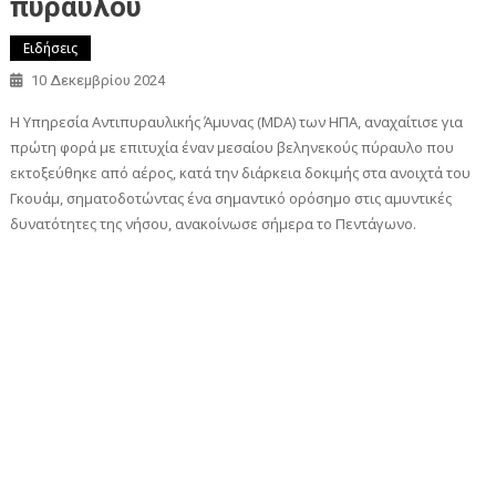
πυραύλου
Ειδήσεις
10 Δεκεμβρίου 2024
Η Υπηρεσία Αντιπυραυλικής Άμυνας (MDA) των ΗΠΑ, αναχαίτισε για
πρώτη φορά με επιτυχία έναν μεσαίου βεληνεκούς πύραυλο που
εκτοξεύθηκε από αέρος, κατά την διάρκεια δοκιμής στα ανοιχτά του
Γκουάμ, σηματοδοτώντας ένα σημαντικό ορόσημο στις αμυντικές
δυνατότητες της νήσου, ανακοίνωσε σήμερα το Πεντάγωνο.