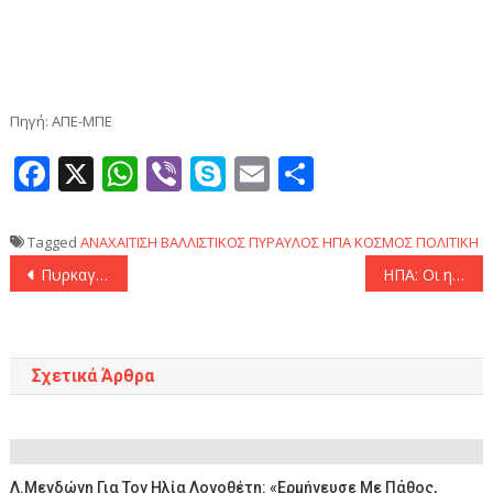
Πηγή: ΑΠΕ-ΜΠΕ
Facebook
X
WhatsApp
Viber
Skype
Email
Μοιραστεί
Tagged
ΑΝΑΧΑΙΤΙΣΗ
ΒΑΛΛΙΣΤΙΚΟΣ ΠΥΡΑΥΛΟΣ
ΗΠΑ
ΚΟΣΜΟΣ
ΠΟΛΙΤΙΚΗ
Πλοήγηση
Πυρκαγιά εξαπλώνεται ραγδαία κοντά στο Λος Άντζελες- Εκκενώσεις στο Μαλιμπού
ΗΠΑ: Οι ηγέτες της G7 θα συζητήσουν την κατάσταση στη Συρία
άρθρων
Σχετικά Άρθρα
Λ.Μενδώνη Για Τον Ηλία Λογοθέτη: «Ερμήνευσε Με Πάθος,