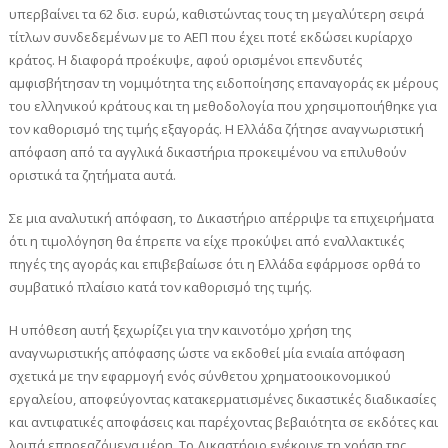
υπερβαίνει τα 62 δισ. ευρώ, καθιστώντας τους τη μεγαλύτερη σειρά
τίτλων συνδεδεμένων με το ΑΕΠ που έχει ποτέ εκδώσει κυρίαρχο
κράτος. Η διαφορά προέκυψε, αφού ορισμένοι επενδυτές
αμφισβήτησαν τη νομιμότητα της ειδοποίησης επαναγοράς εκ μέρους
του ελληνικού κράτους και τη μεθοδολογία που χρησιμοποιήθηκε για
τον καθορισμό της τιμής εξαγοράς. Η Ελλάδα ζήτησε αναγνωριστική
απόφαση από τα αγγλικά δικαστήρια προκειμένου να επιλυθούν
οριστικά τα ζητήματα αυτά.
Σε μια αναλυτική απόφαση, το Δικαστήριο απέρριψε τα επιχειρήματα
ότι η τιμολόγηση θα έπρεπε να είχε προκύψει από εναλλακτικές
πηγές της αγοράς και επιβεβαίωσε ότι η Ελλάδα εφάρμοσε ορθά το
συμβατικό πλαίσιο κατά τον καθορισμό της τιμής.
Η υπόθεση αυτή ξεχωρίζει για την καινοτόμο χρήση της
αναγνωριστικής απόφασης ώστε να εκδοθεί μία ενιαία απόφαση
σχετικά με την εφαρμογή ενός σύνθετου χρηματοοικονομικού
εργαλείου, αποφεύγοντας κατακερματισμένες δικαστικές διαδικασίες
και αντιφατικές αποφάσεις και παρέχοντας βεβαιότητα σε εκδότες και
λοιπά επηρεαζόμενα μέρη. Το Δικαστήριο ενέκρινε τη χρήση της