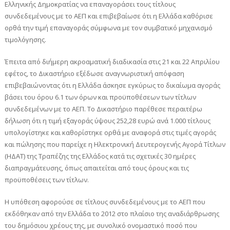
Ελληνικής Δημοκρατίας να επαναγοράσει τους τίτλους
συνδεδεμένους με το ΑΕΠ και επιβεβαίωσε ότι η Ελλάδα καθόρισε
ορθά την τιμή επαναγοράς σύμφωνα με τον συμβατικό μηχανισμό
τιμολόγησης.
Έπειτα από διήμερη ακροαματική διαδικασία στις 21 και 22 Απριλίου
εφέτος, το Δικαστήριο εξέδωσε αναγνωριστική απόφαση
επιβεβαιώνοντας ότι η Ελλάδα άσκησε εγκύρως το δικαίωμα αγοράς
βάσει του όρου 6.1 των όρων και προϋποθέσεων των τίτλων
συνδεδεμένων με το ΑΕΠ. Το Δικαστήριο παρέθεσε περαιτέρω
δήλωση ότι η τιμή εξαγοράς ύψους 252,28 ευρώ ανά 1.000 τίτλους
υπολογίστηκε και καθορίστηκε ορθά με αναφορά στις τιμές αγοράς
και πώλησης που παρείχε η Ηλεκτρονική Δευτερογενής Αγορά Τίτλων
(ΗΔΑΤ) της Τραπέζης της Ελλάδος κατά τις σχετικές 30 ημέρες
διαπραγμάτευσης, όπως απαιτείται από τους όρους και τις
προϋποθέσεις των τίτλων.
Η υπόθεση αφορούσε σε τίτλους συνδεδεμένους με το ΑΕΠ που
εκδόθηκαν από την Ελλάδα το 2012 στο πλαίσιο της αναδιάρθρωσης
του δημόσιου χρέους της, με συνολικό ονομαστικό ποσό που