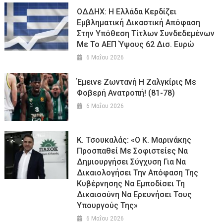
ΟΔΔΗΧ: Η Ελλάδα Κερδίζει
Εμβληματική Δικαστική Απόφαση
Στην Υπόθεση Τίτλων Συνδεδεμένων
Με Το ΑΕΠ Ύψους 62 Δισ. Ευρώ
6 Μαΐου 2026
Έμεινε Ζωντανή Η Ζαλγκίρις Με
Φοβερή Ανατροπή! (81-78)
6 Μαΐου 2026
Κ. Τσουκαλάς: «Ο Κ. Μαρινάκης
Προσπαθεί Με Σοφιστείες Να
Δημιουργήσει Σύγχυση Για Να
Δικαιολογήσει Την Απόφαση Της
Κυβέρνησης Να Εμποδίσει Τη
Δικαιοσύνη Να Ερευνήσει Τους
Υπουργούς Της»
6 Μαΐου 2026