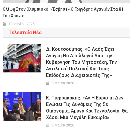
Θλίψη Στον Ολυμπιακό: «Έσβησε» Ο Γρηγόρης Αγανιάν Στα 81
Του Χρόνια
10 Ιουνίου 2025
Τελευταία Νέα
Δ. Κουτσούμπας: «Ο Λαός Έχει
Ανάγκη Να Απαλλαγεί Από Την
Κυβέρνηση Του Μητσοτάκη, Την
Αντιλαϊκή Πολιτική Και Τους
Επίδοξους Διαχειριστές Της»
6 Μαΐου 2026
Κ. Πιερρακάκης: «Αν Η Ευρώπη Δεν
Ενώσει Τις Δυνάμεις Της Σε
Οικονομία, Άμυνα Και Τεχνολογία, Θα
Χάσει Μια Μεγάλη Ευκαιρία»
6 Μαΐου 2026