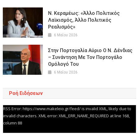
Ν. Κεραμέως: «Άλλο Πολιτικός
Λαϊκισμός, Άλλο Πολιτικός
Ρεαλισμός»
6 Μαΐου 2026
Στην Πορτογαλία Αύριο Ο Ν. Δένδιας
– Συνάντηση Με Τον Πορτογάλο
Ομόλογό Του
6 Μαΐου 2026
Ροή Ειδήσεων
RSS Error: https://www.makeleio.gr/feed/ is invalid XML, likely due to
invalid characters. XML error: XML_ERR_NAME_REQUIRED at line 168,
column 88