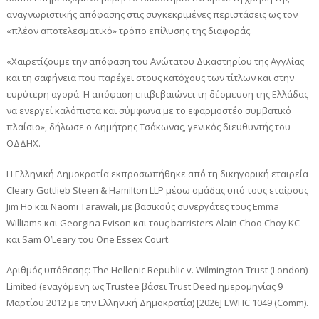
αναγνωριστικής απόφασης στις συγκεκριμένες περιστάσεις ως τον
«πλέον αποτελεσματικό» τρόπο επίλυσης της διαφοράς.
«Χαιρετίζουμε την απόφαση του Ανώτατου Δικαστηρίου της Αγγλίας
και τη σαφήνεια που παρέχει στους κατόχους των τίτλων και στην
ευρύτερη αγορά. Η απόφαση επιβεβαιώνει τη δέσμευση της Ελλάδας
να ενεργεί καλόπιστα και σύμφωνα με το εφαρμοστέο συμβατικό
πλαίσιο», δήλωσε ο Δημήτρης Τσάκωνας, γενικός διευθυντής του
ΟΔΔΗΧ.
Η Ελληνική Δημοκρατία εκπροσωπήθηκε από τη δικηγορική εταιρεία
Cleary Gottlieb Steen & Hamilton LLP μέσω ομάδας υπό τους εταίρους
Jim Ho και Naomi Tarawali, με βασικούς συνεργάτες τους Emma
Williams και Georgina Evison και τους barristers Alain Choo Choy KC
και Sam O’Leary του One Essex Court.
Αριθμός υπόθεσης: The Hellenic Republic v. Wilmington Trust (London)
Limited (εναγόμενη ως Trustee βάσει Trust Deed ημερομηνίας 9
Μαρτίου 2012 με την Ελληνική Δημοκρατία) [2026] EWHC 1049 (Comm).