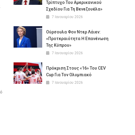
Τρίπτυχο Του Αμερικανικού
α
Σχεδίου Για Τη Βενεζουέλα»
7 Ιανουαρίου 2026
Ούρσουλα Φον Ντερ Λάιεν:
«Προτεραιότητα Η Επανένωση
Της Κύπρου»
7 Ιανουαρίου 2026
Πρόκριση Στους «16» Του CEV
Cup Για Τον Ολυμπιακό
7 Ιανουαρίου 2026
πό