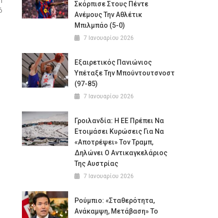
Σκόρπισε Στους Πέντε
ό
Ανέμους Την Αθλέτικ
Μπιλμπάο (5-0)
7 Ιανουαρίου 2026
Εξαιρετικός Πανιώνιος
Υπέταξε Την Μπούντουτσνοστ
(97-85)
7 Ιανουαρίου 2026
Γροιλανδία: Η ΕΕ Πρέπει Να
Ετοιμάσει Κυρώσεις Για Να
«αποτρέψει» Τον Τραμπ,
Δηλώνει Ο Αντικαγκελάριος
Της Αυστρίας
7 Ιανουαρίου 2026
Ρούμπιο: «Σταθερότητα,
Ανάκαμψη, Μετάβαση» Το