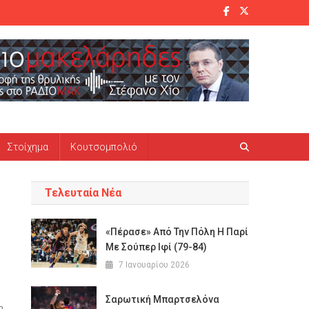
Στοίχημα
Κουτσομπολιό
Τελευταία Νέα
«Πέρασε» Από Την Πόλη Η Παρί
Με Σούπερ Ιφί (79-84)
7 Ιανουαρίου 2026
Σαρωτική Μπαρτσελόνα
η