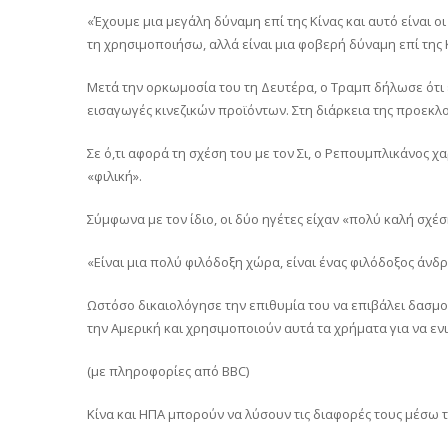
«Έχουμε μια μεγάλη δύναμη επί της Κίνας και αυτό είναι οι
τη χρησιμοποιήσω, αλλά είναι μια φοβερή δύναμη επί της 
Μετά την ορκωμοσία του τη Δευτέρα, ο Τραμπ δήλωσε ότι 
εισαγωγές κινεζικών προϊόντων. Στη διάρκεια της προεκλογ
Σε ό,τι αφορά τη σχέση του με τον Σι, ο Ρεπουμπλικάνος 
«φιλική».
Σύμφωνα με τον ίδιο, οι δύο ηγέτες είχαν «πολύ καλή σχέσ
«Είναι μια πολύ φιλόδοξη χώρα, είναι ένας φιλόδοξος άνδρ
Ωστόσο δικαιολόγησε την επιθυμία του να επιβάλει δασμού
την Αμερική και χρησιμοποιούν αυτά τα χρήματα για να εν
(με πληροφορίες από BBC)
Κίνα και ΗΠΑ μπορούν να λύσουν τις διαφορές τους μέσω τ