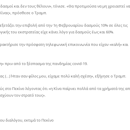
 δασμοί και δεν τους θέλουν», τόνισε. «Θα προτιμούσα να μη χρειαστεί ν
Κίνας», πρόσθεσε ο Τραμπ.
εξετάζει την επιβολή από την 1η Φεβρουαρίου δασμούς 10% σε όλες τις
ικής του εκστρατείας είχε κάνει λόγο για δασμούς έως και 60%.
χαρακτήρισε την πρόσφατη τηλεφωνική επικοινωνία που είχαν «καλή» και
η» πριν από το ξέσπασμα της πανδημίας covid-19.
ας (…) Ήταν σαν φίλος μου, είχαμε πολύ καλή σχέση», εξήγησε ο Τραμπ.
ς στο Πεκίνο λέγοντας ότι «η Κίνα παίρνει πολλά από τα χρήματά της α
ισχύουν τον στρατό τους».
ου διαλόγου, εκτιμά το Πεκίνο