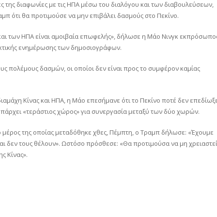
ές της διαφωνίες με τις ΗΠΑ μέσω του διαλόγου και των διαβουλεύσεων,
μπ ότι θα προτιμούσε να μην επιβάλει δασμούς στο Πεκίνο.
 και των ΗΠΑ είναι αμοιβαία επωφελής», δήλωσε η Μάο Νινγκ εκπρόσωπο
τακτικής ενημέρωσης των δημοσιογράφων.
υς πολέμους δασμών, οι οποίοι δεν είναι προς το συμφέρον καμίας
διαμάχη Κίνας και ΗΠΑ, η Μάο επεσήμανε ότι το Πεκίνο ποτέ δεν επεδίωξ
υπάρχει «τεράστιος χώρος» για συνεργασία μεταξύ των δύο χωρών.
 μέρος της οποίας μεταδόθηκε χθες, Πέμπτη, ο Τραμπ δήλωσε: «Έχουμε
 και δεν τους θέλουν». Ωστόσο πρόσθεσε: «Θα προτιμούσα να μη χρειαστε
ς Κίνας».
αστείτε