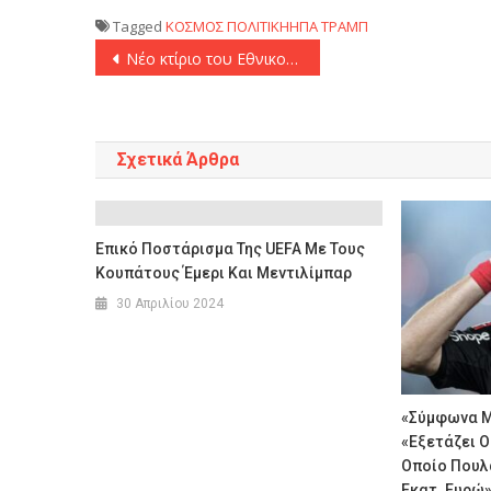
Tagged
ΚΟΣΜΟΣ
ΠΟΛΙΤΙΚΗΗΠΑ
ΤΡΑΜΠ
Πλοήγηση
Νέο κτίριο του Εθνικού Αστεροσκοπείου Αθηνών, στη «μάχη» ενάντια στις φυσικές και ανθρωπογενείς καταστροφές
άρθρων
Σχετικά Άρθρα
Επικό Ποστάρισμα Της UEFA Με Τους
Κουπάτους Έμερι Και Μεντιλίμπαρ
30 Απριλίου 2024
«Σύμφωνα Μ
«Εξετάζει Ο
Οποίο Πουλ
Εκατ. Ευρώ