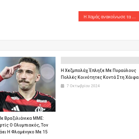
Η Χαμάς ανακοίνωσε τα ονόματα των Ισραηλινών ομήρων που θα απελευθερώσει το Σάββατο
Η Χεζμπολάχ Έπληξε Με Πυραύλους
Πολλές Κοινότητες Κοντά Στη Χάιφα
7 Οκτωβρίου 2024
ε Βραζιλιάνικα ΜΜΕ:
ρτίς Ο Ολυμπιακός, Τον
άει Η Φλαμένγκο Με 15
»