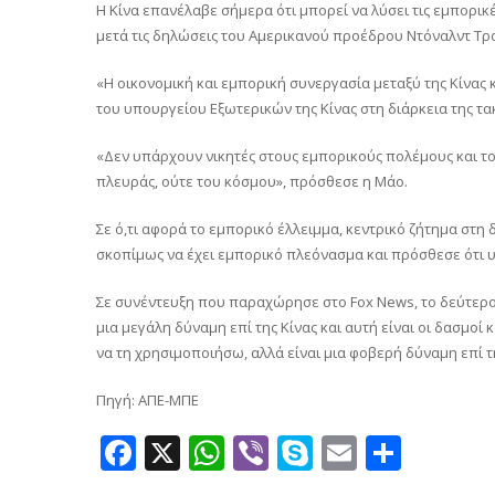
Η Κίνα επανέλαβε σήμερα ότι μπορεί να λύσει τις εμπορικ
μετά τις δηλώσεις του Αμερικανού προέδρου Ντόναλντ Τρα
«Η οικονομική και εμπορική συνεργασία μεταξύ της Κίνας
του υπουργείου Εξωτερικών της Κίνας στη διάρκεια της 
«Δεν υπάρχουν νικητές στους εμπορικούς πολέμους και το
πλευράς, ούτε του κόσμου», πρόσθεσε η Μάο.
Σε ό,τι αφορά το εμπορικό έλλειμμα, κεντρικό ζήτημα στη 
σκοπίμως να έχει εμπορικό πλεόνασμα και πρόσθεσε ότι 
Σε συνέντευξη που παραχώρησε στο Fox News, το δεύτερο
μια μεγάλη δύναμη επί της Κίνας και αυτή είναι οι δασμοί
να τη χρησιμοποιήσω, αλλά είναι μια φοβερή δύναμη επί τη
Πηγή: ΑΠΕ-ΜΠΕ
Facebook
X
WhatsApp
Viber
Skype
Email
Μοιρ