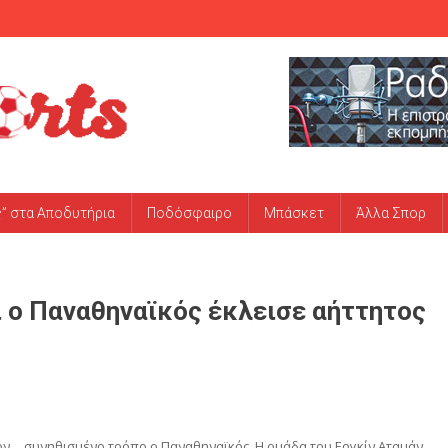
ς” στα Αποδυτήρια
Ποδόσφαιρο
Μπάσκετ
Άλλα Σπορ
 ο Παναθηναϊκός έκλεισε αήττητος
ον… συνηθισμένο τρόπο ο Παναθηναϊκός. Η ομάδα του Εργκίν Αταμάν