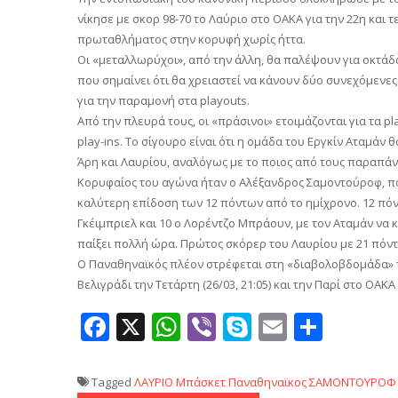
νίκησε με σκορ 98-70 το Λαύριο στο ΟΑΚΑ για την 22η και 
πρωταθλήματος στην κορυφή χωρίς ήττα.
Οι «μεταλλωρύχοι», από την άλλη, θα παλέψουν για οκτάδα
που σημαίνει ότι θα χρειαστεί να κάνουν δύο συνεχόμενες
για την παραμονή στα playouts.
Από την πλευρά τους, οι «πράσινοι» ετοιμάζονται για τα p
play-ins. Το σίγουρο είναι ότι η ομάδα του Εργκίν Αταμάν
Άρη και Λαυρίου, αναλόγως με το ποιος από τους παραπάν
Κορυφαίος του αγώνα ήταν ο Αλέξανδρος Σαμοντούροφ, π
καλύτερη επίδοση των 12 πόντων από το ημίχρονο. 12 πόντ
Γκέιμπριελ και 10 ο Λορέντζο Μπράουν, με τον Αταμάν να κ
παίξει πολλή ώρα. Πρώτος σκόρερ του Λαυρίου με 21 πόντ
Ο Παναθηναϊκός πλέον στρέφεται στη «διαβολοβδομάδα» τ
Βελιγράδι την Τετάρτη (26/03, 21:05) και την Παρί στο ΟΑΚΑ
Facebook
X
WhatsApp
Viber
Skype
Email
Μοιρ
Tagged
ΛΑΥΡΙΟ
Μπάσκετ
Παναθηναϊκος
ΣΑΜΟΝΤΟΥΡΟΦ