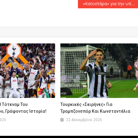
«Κατοστάρα» για την υπερηχητική ΑΕΚ κόντρα στο Μαρούσι! (104-83)
Η Τότεναμ Του
Τουρκικές «σειρήνες» Για
υ, Γράφοντας Ιστορία!
Τραμπζονσπόρ Και Κωνσταντέλια
2025
22 Δεκεμβρίου 2025