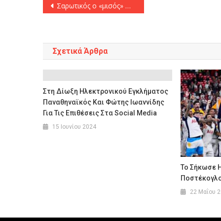
Πλοήγηση
Σαρωτικός ο «μισός» Ολυμπιακός με ασταμάτητο Πίτερς που έκανε ρεκόρ σκοραρίσματος! (95-64)
άρθρων
Σχετικά Άρθρα
Στη Δίωξη Ηλεκτρονικού Εγκλήματος
Παναθηναϊκός Και Φώτης Ιωαννίδης
Για Τις Επιθέσεις Στα Social Media
15 Ιουνίου 2024
Το Σήκωσε 
Ποστέκογλο
22 Μαΐου 