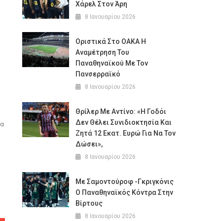
Χάρελ Στον Άρη
8 Ιανουαρίου 2026
Οριστικά Στο ΟΑΚΑ Η
Αναμέτρηση Του
Παναθηναϊκού Με Τον
Πανσερραϊκό
8 Ιανουαρίου 2026
Θρίλερ Με Αντίνο: «Η Γοδόι
Δεν Θέλει Συνιδιοκτησία Και
να
Ζητά 12 Εκατ. Ευρώ Για Να Τον
Δώσει»,
8 Ιανουαρίου 2026
Με Σαμοντούροφ -Γκριγκόνις
Ο Παναθηναϊκός Κόντρα Στην
Βίρτους
8 Ιανουαρίου 2026