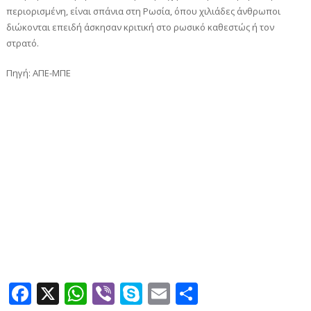
περιορισμένη, είναι σπάνια στη Ρωσία, όπου χιλιάδες άνθρωποι
διώκονται επειδή άσκησαν κριτική στο ρωσικό καθεστώς ή τον
στρατό.
Πηγή: ΑΠΕ-ΜΠΕ
Facebook
X
WhatsApp
Viber
Skype
Email
Μοιραστεί