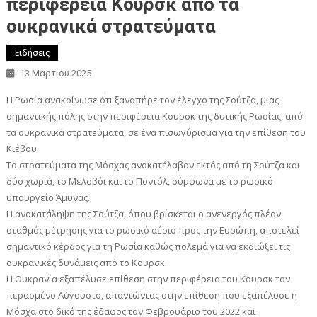
περιφέρεια Κουρσκ από τα
ουκρανικά στρατεύματα
Ειδήσεις
13 Μαρτίου 2025
Η Ρωσία ανακοίνωσε ότι ξαναπήρε τον έλεγχο της Σούτζα, μιας
σημαντικής πόλης στην περιφέρεια Κουρσκ της δυτικής Ρωσίας, από
τα ουκρανικά στρατεύματα, σε ένα πισωγύρισμα για την επίθεση του
Κιέβου.
Τα στρατεύματα της Μόσχας ανακατέλαβαν εκτός από τη Σούτζα και
δύο χωριά, το Μελοβόι και το Ποντόλ, σύμφωνα με το ρωσικό
υπουργείο Άμυνας.
Η ανακατάληψη της Σούτζα, όπου βρίσκεται ο ανενεργός πλέον
σταθμός μέτρησης για το ρωσικό αέριο προς την Ευρώπη, αποτελεί
σημαντικό κέρδος για τη Ρωσία καθώς πολεμά για να εκδιώξει τις
ουκρανικές δυνάμεις από το Κουρσκ.
Η Ουκρανία εξαπέλυσε επίθεση στην περιφέρεια του Κουρσκ τον
περασμένο Αύγουστο, απαντώντας στην επίθεση που εξαπέλυσε η
Μόσχα στο δικό της έδαφος τον Φεβρουάριο του 2022 και