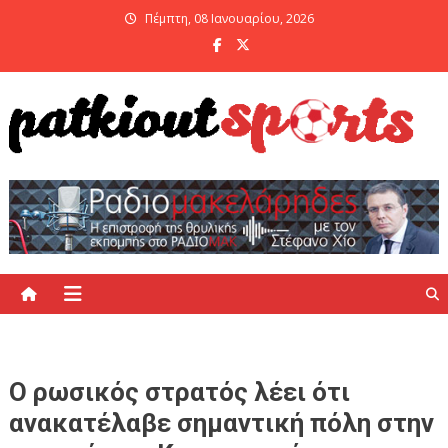
Skip
Πέμπτη, 08 Ιανουαρίου, 2026
to
content
PatKiout Sports
Ό,τι θες να μάθεις στο patkiout – Όλα τα Αθλητικά Νέα
Ο ρωσικός στρατός λέει ότι
ανακατέλαβε σημαντική πόλη στην