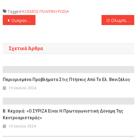
Tagged
ΚΟΣΜΟΣ
ΠΟΛΙΤΙΚΗ
ΡΩΣΙΑ
Πλοήγηση
Ουκρανία: Το Κίεβο δεν θέλει μια «παγωμένη σύρραξη»
Ο Ολυμπιακός έχασε σωρεία ευκαιριών απέναντι στην Μπόντο Γκλιμτ και αποχαιρέτησε το φετινό ευρωπαϊκό όνειρο, παρά τη νίκη του με 2-1
άρθρων
Σχετικά Άρθρα
Περιορισμένα Προβλήματα Στις Πτήσεις Από Το Ελ. Βενιζέλος
19 Ιουλίου 2024
Β. Κεχαγιά: «Ο ΣΥΡΙΖΑ Είναι Η Πρωταγωνιστική Δύναμη Της
Κεντροαριστεράς»
10 Ιουνίου 2024