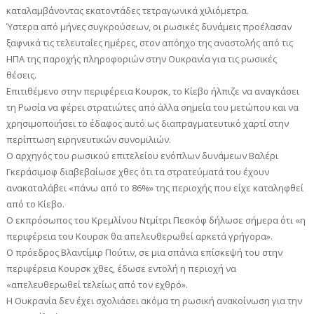
καταλαμβάνοντας εκατοντάδες τετραγωνικά χιλιόμετρα.
Ύστερα από μήνες συγκρούσεων, οι ρωσικές δυνάμεις προέλασαν
ξαφνικά τις τελευταίες ημέρες, στον απόηχο της αναστολής από τις
ΗΠΑ της παροχής πληροφοριών στην Ουκρανία για τις ρωσικές
θέσεις.
Επιτιθέμενο στην περιφέρεια Κουρσκ, το Κίεβο ήλπιζε να αναγκάσει
τη Ρωσία να φέρει στρατιώτες από άλλα σημεία του μετώπου και να
χρησιμοποιήσει το έδαφος αυτό ως διαπραγματευτικό χαρτί στην
περίπτωση ειρηνευτικών συνομιλιών.
Ο αρχηγός του ρωσικού επιτελείου ενόπλων δυνάμεων Βαλέρι
Γκεράσιμοφ διαβεβαίωσε χθες ότι τα στρατεύματά του έχουν
ανακαταλάβει «πάνω από το 86%» της περιοχής που είχε καταληφθεί
από το Κίεβο.
Ο εκπρόσωπος του Κρεμλίνου Ντμίτρι Πεσκόφ δήλωσε σήμερα ότι «η
περιφέρεια του Κουρσκ θα απελευθερωθεί αρκετά γρήγορα».
Ο πρόεδρος Βλαντίμιρ Πούτιν, σε μια σπάνια επίσκεψή του στην
περιφέρεια Κουρσκ χθες, έδωσε εντολή η περιοχή να
«απελευθερωθεί τελείως από τον εχθρό».
Η Ουκρανία δεν έχει σχολιάσει ακόμα τη ρωσική ανακοίνωση για την