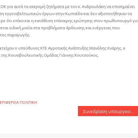
Κ για αυτά τα εκκρεμή ζητήματα με τον κ. Ανδρουλάκη να επισημαίνει
ηση εγγειοβελτιωτικών έργων στην Κωπαΐδα και δεν αξιοποιήθηκαν τα
ερε ότι επίκειται η κατάθεση επίκαιρης ερώτησης στον πρωθυπουργό γι
εται ειδική μνεία στα προβλήματα άρδευσης και ενέργειας που
στος παραγωγής.
ετείχαν ο υπεύθυνος ΚΤΕ Αγροτικής Ανάπτυξης Μανόλης Χνάρης, ο
 της Κοινοβουλευτικής Ομάδας Γιάννης Κουτσούκος.
αστείτε
ΕΡΙΦΕΡΕΙΑ
ΠΟΛΙΤΙΚΗ
Συνεδρίαση υπουργικού συμβουλίου-Όλα τα θέματα που συζητήθηκαν-Τι αποφασίστηκε