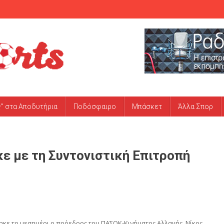
ς” στα Αποδυτήρια
Ποδόσφαιρο
Μπάσκετ
Άλλα Σπορ
ε με τη Συντονιστική Επιτροπή
ηκε το μεσημέρι ο πρόεδρος του ΠΑΣΟΚ-Κινήματος Αλλαγής, Νίκος