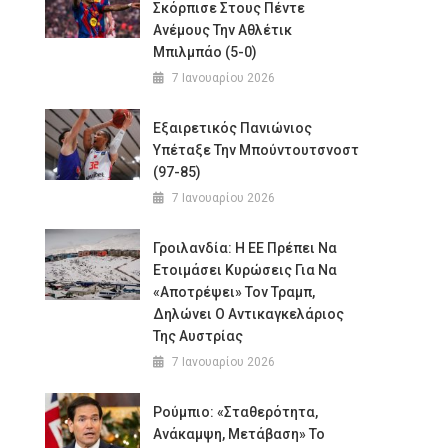
Σκόρπισε Στους Πέντε
Ανέμους Την Αθλέτικ
Μπιλμπάο (5-0)
7 Ιανουαρίου 2026
Εξαιρετικός Πανιώνιος
Υπέταξε Την Μπούντουτσνοστ
(97-85)
7 Ιανουαρίου 2026
Γροιλανδία: Η ΕΕ Πρέπει Να
Ετοιμάσει Κυρώσεις Για Να
«αποτρέψει» Τον Τραμπ,
Δηλώνει Ο Αντικαγκελάριος
Της Αυστρίας
7 Ιανουαρίου 2026
Ρούμπιο: «Σταθερότητα,
Ανάκαμψη, Μετάβαση» Το