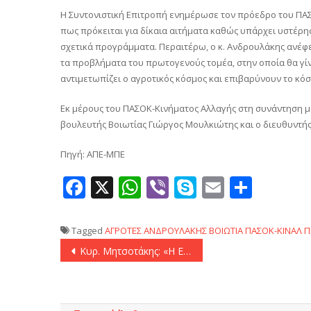
Η Συντονιστική Επιτροπή ενημέρωσε τον πρόεδρο του ΠΑΣΟ
πως πρόκειται για δίκαια αιτήματα καθώς υπάρχει υστέρ
σχετικά προγράμματα. Περαιτέρω, ο κ. Ανδρουλάκης ανέφ
τα προβλήματα του πρωτογενούς τομέα, στην οποία θα γίν
αντιμετωπίζει ο αγροτικός κόσμος και επιβαρύνουν το κό
Εκ μέρους του ΠΑΣΟΚ-Κινήματος Αλλαγής στη συνάντηση μ
βουλευτής Βοιωτίας Γιώργος Μουλκιώτης και ο διευθυντής
Πηγή: ΑΠΕ-ΜΠΕ
Facebook
X
WhatsApp
Viber
Skype
Email
Μοιρ
Tagged
ΑΓΡΟΤΕΣ
ΑΝΔΡΟΥΛΑΚΗΣ
ΒΟΙΩΤΙΑ
ΠΑΣΟΚ-ΚΙΝΑΛ
Π
Πλοήγηση
Κυρ. Μητσοτάκης: «Η Ελλάδα απαντά θετικά ως μια χώρα σταθερότητας σε έναν ασταθή κόσμο»
άρθρων