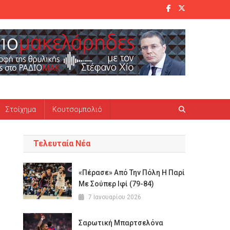
Στοίχημα
Κουτσομπολιό
Τελευταία Νέα
«Πέρασε» Από Την Πόλη Η Παρί
Με Σούπερ Ιφί (79-84)
7 Ιανουαρίου 2026
Σαρωτική Μπαρτσελόνα