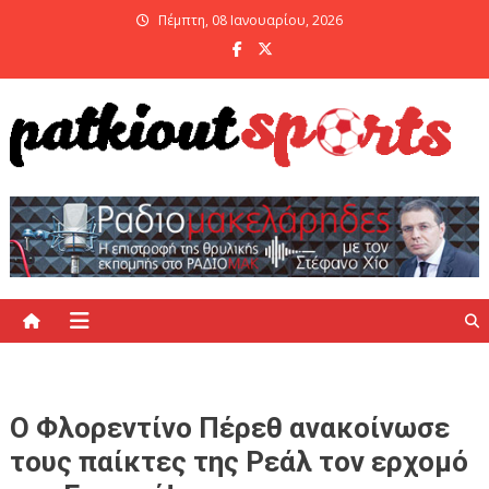
Skip
Πέμπτη, 08 Ιανουαρίου, 2026
to
content
PatKiout Sports
Ό,τι θες να μάθεις στο patkiout – Όλα τα Αθλητικά Νέα
Ο Φλορεντίνο Πέρεθ ανακοίνωσε
τους παίκτες της Ρεάλ τον ερχομό