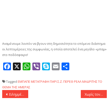
Αναμένουμε λοιπόν να βγουν στη δημοσιότητα το επόμενο διάστημα
οι λεπτομέρειες της συμφωνίας, η οποία αποτελεί ένα μεγάλο «μπαμ»
στο ποδόσφαιρο!
Facebook
X
WhatsApp
Viber
Skype
Email
Μοιραστεί
Tagged
ΕΜΠΑΠΕ
ΜΕΤΑΓΡΑΦΗ
ΠΑΡΙ Σ.Ζ.
ΠΕΡΕΘ
ΡΕΑΛ ΜΑΔΡΙΤΗΣ
ΤΟ
ΘΕΜΑ ΤΗΣ ΗΜΕΡΑΣ
Πλοήγηση
Ειλημμένη απόφαση στον ΠΑΟΚ για «διαζύγιο» με τον Τακιανό
Χωρίς τον προπονητή του Σάσα Ίλιτς ο Ατρόμητος κόντρα στον Άρη
άρθρων