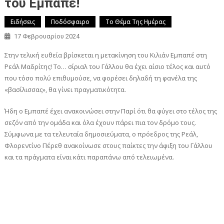
του Εμπαπέ!
Ειδήσεις
Ποδόσφαιρο
Το Θέμα Της Ημέρας
17 Φεβρουαρίου 2024
Στην τελική ευθεία βρίσκεται η μετακίνηση του Κιλιάν Εμπαπέ στη
Ρεάλ Μαδρίτης! Το… σίριαλ του Γάλλου θα έχει αίσιο τέλος και αυτό
που τόσο πολύ επιθυμούσε, να φορέσει δηλαδή τη φανέλα της
«βασίλισσας», θα γίνει πραγματικότητα.
Ήδη ο Εμπαπέ έχει ανακοινώσει στην Παρί ότι θα φύγει στο τέλος της
σεζόν από την ομάδα και όλα έχουν πάρει πια τον δρόμο τους.
Σύμφωνα με τα τελευταία δημοσιεύματα, ο πρόεδρος της Ρεάλ,
Φλορεντίνο Πέρεθ ανακοίνωσε στους παίκτες την άφιξη του Γάλλου
και τα πράγματα είναι κάτι παραπάνω από τελειωμένα.