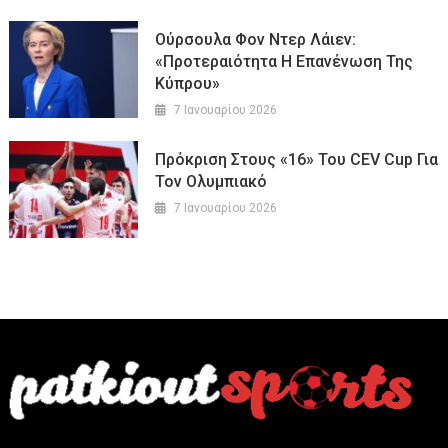
Ούρσουλα Φον Ντερ Λάιεν:
«Προτεραιότητα Η Επανένωση Της
Κύπρου»
7 Ιανουαρίου 2026
Πρόκριση Στους «16» Του CEV Cup Για
Τον Ολυμπιακό
7 Ιανουαρίου 2026