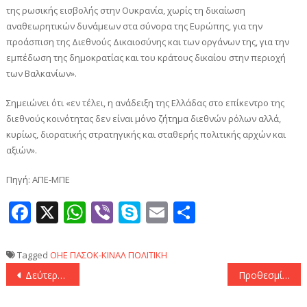
της ρωσικής εισβολής στην Ουκρανία, χωρίς τη δικαίωση
αναθεωρητικών δυνάμεων στα σύνορα της Ευρώπης, για την
προάσπιση της Διεθνούς Δικαιοσύνης και των οργάνων της, για την
εμπέδωση της δημοκρατίας και του κράτους δικαίου στην περιοχή
των Βαλκανίων».
Σημειώνει ότι «εν τέλει, η ανάδειξη της Ελλάδας στο επίκεντρο της
διεθνούς κοινότητας δεν είναι μόνο ζήτημα διεθνών ρόλων αλλά,
κυρίως, διορατικής στρατηγικής και σταθερής πολιτικής αρχών και
αξιών».
Πηγή: ΑΠΕ-ΜΠΕ
Facebook
X
WhatsApp
Viber
Skype
Email
Μοιραστεί
Tagged
ΟΗΕ
ΠΑΣΟΚ-ΚΙΝΑΛ
ΠΟΛΙΤΙΚΗ
Πλοήγηση
Δεύτερο κύμα εντάξεων στο πρόγραμμα «Αλλάζω Συσκευή για τις Επιχειρήσεις»
Προθεσμία για να απολογηθούν πήραν οι δύο συλληφθέντες για τη δολοφονία του 34χρονου
άρθρων