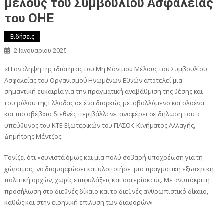
μέλους του Συμβουλίου Ασφαλείας
του ΟΗΕ
Ειδήσεις
2 Ιανουαρίου 2025
«Η ανάληψη της ιδιότητας του Μη Μόνιμου Μέλους του Συμβουλίου
Ασφαλείας του Οργανισμού Ηνωμένων Εθνών αποτελεί μια
σημαντική ευκαιρία για την πραγματική αναβάθμιση της θέσης και
του ρόλου της Ελλάδας σε ένα διαρκώς μεταβαλλόμενο και ολοένα
και πιο αβέβαιο διεθνές περιβάλλον», αναφέρει σε δήλωση του ο
υπεύθυνος του ΚΤΕ Εξωτερικών του ΠΑΣΟΚ-Κινήματος Αλλαγής,
Δημήτρης Μάντζος.
Τονίζει ότι «συνιστά όμως και μια πολύ σοβαρή υποχρέωση για τη
χώρα μας, να διαμορφώσει και υλοποιήσει μια πραγματική εξωτερική
πολιτική αρχών, χωρίς επιφυλάξεις και αστερίσκους. Με ανυπόκριτη
προσήλωση στο διεθνές δίκαιο και το διεθνές ανθρωπιστικό δίκαιο,
καθώς και στην ειρηνική επίλυση των διαφορών».