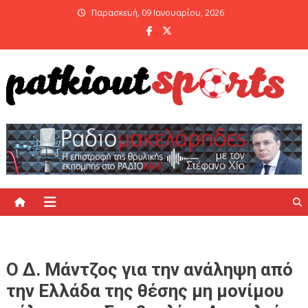
Skip
Παρασκευή, 09 Ιανουαρίου, 2026
to
content
PatKiout Sports
Ό,τι θες να μάθεις στο patkiout – Όλα τα Αθλητικά Νέα
Ο Δ. Μάντζος για την ανάληψη από
την Ελλάδα της θέσης μη μονίμου