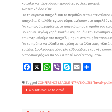
κοιτάξει να πάρει όσες περισσότερες νίκες μπορεί.
Αναλυτικά όσα είπε:
Για το αυριανό παιχνίδι και τα περιθώρια που στενεύουν:
παιχνίδια. Ό,τι λάθη έγιναν τώρα, ανήκουν στο παρελθόν κ
Για τα πώς διαχειρίζεται τα παιχνίδια που η ομάδα του εί
μου δίνει μεγάλη χαρά. Κοιτάω να βοηθάω τον Παναθηνα
επικεντρωθούμε στο παιχνίδι μας και στο πως θα πάρουμε
Για το πρέπει να αλλάξει σε σχέση με τα άλλα ματς: «Κατά
εντάξει. Δουλεύουμε μόνο μία εβδομάδα με τον νέο κόουτς.
ο προπονητής και θα δούμε πολύ ωραία πράγματα».
Facebook
X
WhatsApp
Viber
Skype
Email
Μοιρ
Tagged
CONFERENCE LEAGUE
ΝΤΡΑΓΚΟΦΣΚΙ
Παναθηναϊκ
Πλοήγηση
Φουντώνουν τα σενάρια ενδιαφέροντος της Σεντ Ετιέν για τον Ρότα
άρθρων