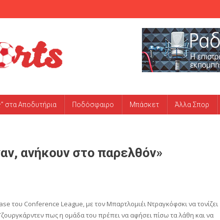
ς” στα Αποδυτήρια
Ποδόσφαιρο
Μπάσκετ
Άλλα Σπορ
ναν, ανήκουν στο παρελθόν»
ase του Conference League, με τον Μπαρτλομιέι Ντραγκόφσκι να τονίζει
Τζουργκάρντεν πως η ομάδα του πρέπει να αφήσει πίσω τα λάθη και να