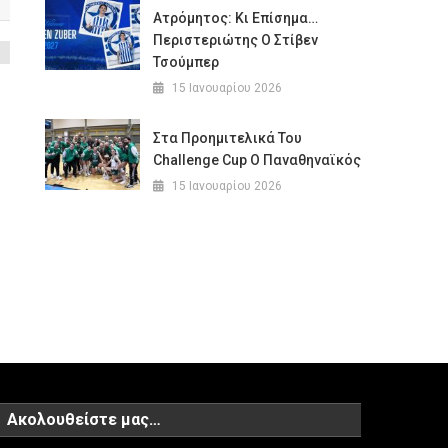
Ατρόμητος: Κι Επίσημα…
Περιστεριώτης Ο Στίβεν
Τσούμπερ
15 Ιανουαρίου 2026
Στα Προημιτελικά Του
Challenge Cup Ο Παναθηναϊκός
15 Ιανουαρίου 2026
Ακολουθείστε μας…