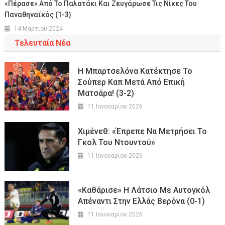
«Πέρασε» Από Το Παλατάκι Και Ζευγάρωσε Τις Νίκες Του
Παναθηναϊκός (1-3)
14 Μαρτίου 2024
Τελευταία Νέα
Η Μπαρτσελόνα Κατέκτησε Το
Σούπερ Καπ Μετά Από Επική
Ματσάρα! (3-2)
11 Ιανουαρίου 2026
Χιμένεθ: «Έπρεπε Να Μετρήσει Το
Γκολ Του Ντουντού»
11 Ιανουαρίου 2026
«Καθάρισε» Η Λάτσιο Με Αυτογκόλ
Απέναντι Στην Ελλάς Βερόνα (0-1)
11 Ιανουαρίου 2026