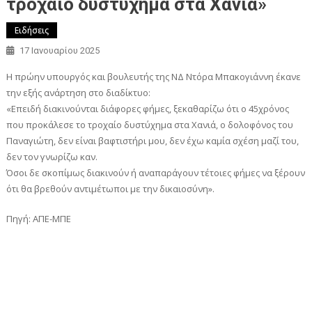
τροχαίο δυστύχημα στα Χανιά»
Ειδήσεις
17 Ιανουαρίου 2025
Η πρώην υπουργός και βουλευτής της ΝΔ Ντόρα Μπακογιάννη έκανε
την εξής ανάρτηση στο διαδίκτυο:
«Επειδή διακινούνται διάφορες φήμες, ξεκαθαρίζω ότι ο 45χρόνος
που προκάλεσε το τροχαίο δυστύχημα στα Χανιά, ο δολοφόνος του
Παναγιώτη, δεν είναι βαφτιστήρι μου, δεν έχω καμία σχέση μαζί του,
δεν τον γνωρίζω καν.
Όσοι δε σκοπίμως διακινούν ή αναπαράγουν τέτοιες φήμες να ξέρουν
ότι θα βρεθούν αντιμέτωποι με την δικαιοσύνη».
Πηγή: ΑΠΕ-ΜΠΕ