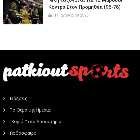
Νίκη «οξυγόνο» Για Το Μαρούσι
Κόντρα Στον Προμηθέα (96-78)
11 Ιανουαρίου 2026
Ειδήσεις
Το Θέμα της Ημέρας
“Κοριός” στα Αποδυτήρια
Ποδόσφαιρο