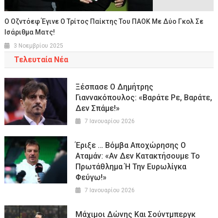
Ο Οζντόεφ Έγινε Ο Τρίτος Παίκτης Του ΠΑΟΚ Με Δύο Γκολ Σε
Ισάριθμα Ματς!
3 Νοεμβρίου 2025
Τελευταία Νέα
Ξέσπασε Ο Δημήτρης
Γιαννακόπουλος: «Βαράτε Ρε, Βαράτε,
Δεν Σπάμε!»
7 Ιανουαρίου 2026
Έριξε … Βόμβα Αποχώρησης Ο
Αταμάν: «Αν Δεν Κατακτήσουμε Το
Πρωτάθλημα Ή Την Ευρωλίγκα
Φεύγω!»
7 Ιανουαρίου 2026
Μάχιμοι Δώνης Και Σούντμπεργκ