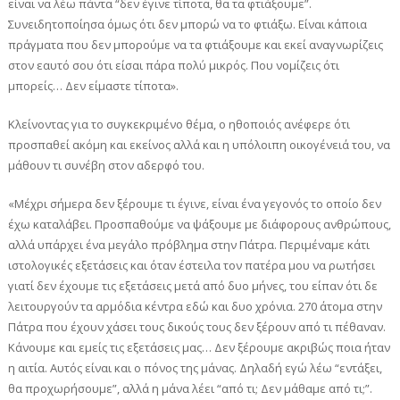
είναι να λέω πάντα “δεν έγινε τίποτα, θα τα φτιάξουμε”.
Συνειδητοποίησα όμως ότι δεν μπορώ να το φτιάξω. Είναι κάποια
πράγματα που δεν μπορούμε να τα φτιάξουμε και εκεί αναγνωρίζεις
στον εαυτό σου ότι είσαι πάρα πολύ μικρός. Που νομίζεις ότι
μπορείς… Δεν είμαστε τίποτα».
Κλείνοντας για το συγκεκριμένο θέμα, ο ηθοποιός ανέφερε ότι
προσπαθεί ακόμη και εκείνος αλλά και η υπόλοιπη οικογένειά του, να
μάθουν τι συνέβη στον αδερφό του.
«Μέχρι σήμερα δεν ξέρουμε τι έγινε, είναι ένα γεγονός το οποίο δεν
έχω καταλάβει. Προσπαθούμε να ψάξουμε με διάφορους ανθρώπους,
αλλά υπάρχει ένα μεγάλο πρόβλημα στην Πάτρα. Περιμέναμε κάτι
ιστολογικές εξετάσεις και όταν έστειλα τον πατέρα μου να ρωτήσει
γιατί δεν έχουμε τις εξετάσεις μετά από δυο μήνες, του είπαν ότι δε
λειτουργούν τα αρμόδια κέντρα εδώ και δυο χρόνια. 270 άτομα στην
Πάτρα που έχουν χάσει τους δικούς τους δεν ξέρουν από τι πέθαναν.
Κάνουμε και εμείς τις εξετάσεις μας… Δεν ξέρουμε ακριβώς ποια ήταν
η αιτία. Αυτός είναι και ο πόνος της μάνας. Δηλαδή εγώ λέω “εντάξει,
θα προχωρήσουμε”, αλλά η μάνα λέει “από τι; Δεν μάθαμε από τι;”.