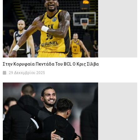
Στην Κορυφαία Πεντάδα Του BCL Ο Κρις Σίλβα
29 Δεκεμβρίου 2025