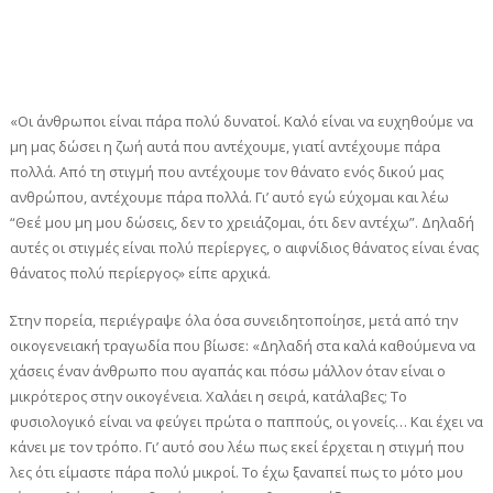
«Οι άνθρωποι είναι πάρα πολύ δυνατοί. Καλό είναι να ευχηθούμε να
μη μας δώσει η ζωή αυτά που αντέχουμε, γιατί αντέχουμε πάρα
πολλά. Από τη στιγμή που αντέχουμε τον θάνατο ενός δικού μας
ανθρώπου, αντέχουμε πάρα πολλά. Γι’ αυτό εγώ εύχομαι και λέω
“Θεέ μου μη μου δώσεις, δεν το χρειάζομαι, ότι δεν αντέχω”. Δηλαδή
αυτές οι στιγμές είναι πολύ περίεργες, ο αιφνίδιος θάνατος είναι ένας
θάνατος πολύ περίεργος» είπε αρχικά.
Στην πορεία, περιέγραψε όλα όσα συνειδητοποίησε, μετά από την
οικογενειακή τραγωδία που βίωσε: «Δηλαδή στα καλά καθούμενα να
χάσεις έναν άνθρωπο που αγαπάς και πόσω μάλλον όταν είναι ο
μικρότερος στην οικογένεια. Χαλάει η σειρά, κατάλαβες; Το
φυσιολογικό είναι να φεύγει πρώτα ο παππούς, οι γονείς… Και έχει να
κάνει με τον τρόπο. Γι’ αυτό σου λέω πως εκεί έρχεται η στιγμή που
λες ότι είμαστε πάρα πολύ μικροί. Το έχω ξαναπεί πως το μότο μου