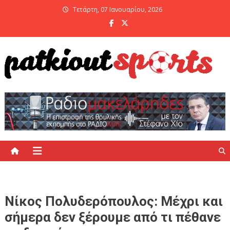
Skip
Τετάρτη, 07 Ιανουαρίου, 2026
to
content
PatKiout Sports
Ό,τι θες να μάθεις στο patkiout – Όλα τα Αθλητικά Νέα
Νίκος Πολυδερόπουλος: Μέχρι και
σήμερα δεν ξέρουμε από τι πέθανε