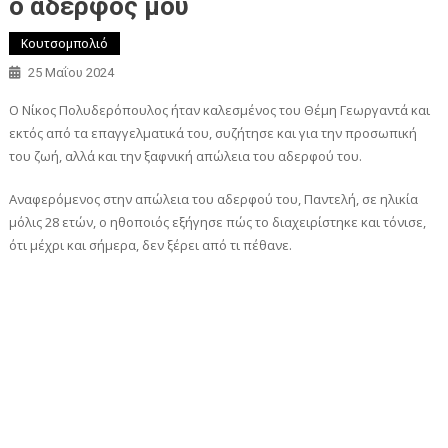
ο αδερφός μου
Κουτσομπολιό
25 Μαΐου 2024
Ο Νίκος Πολυδερόπουλος ήταν καλεσμένος του Θέμη Γεωργαντά και
εκτός από τα επαγγελματικά του, συζήτησε και για την προσωπική
του ζωή, αλλά και την ξαφνική απώλεια του αδερφού του.
Αναφερόμενος στην απώλεια του αδερφού του, Παντελή, σε ηλικία
μόλις 28 ετών, ο ηθοποιός εξήγησε πώς το διαχειρίστηκε και τόνισε,
ότι μέχρι και σήμερα, δεν ξέρει από τι πέθανε.