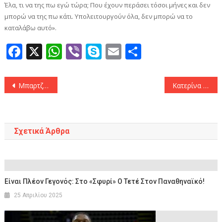
Έλα, τι να της πω εγώ τώρα; Που έχουν περάσει τόσοι μήνες και δεν
μπορώ να της πω κάτι. Υπολειτουργούν όλα, δεν μπορώ να το
καταλάβω αυτό».
Facebook
X
WhatsApp
Viber
Skype
Email
Μοιραστεί
Πλοήγηση
Μπαρτζώκας: «Δίκαια κέρδισε η Ρεάλ, δεν είναι αποτυχημένη ης εζόν στην Ευρωλίγκα»
Κατερίνα Καινούργιου για Μικρούτσικο: «Με πλήγωσε πάρα πολύ με αυτά που είπε, με αδίκησε απίστευτα»
άρθρων
Σχετικά Άρθρα
Είναι Πλέον Γεγονός: Στο «σφυρί» Ο Τετέ Στον Παναθηναϊκό!
25 Απριλίου 2025