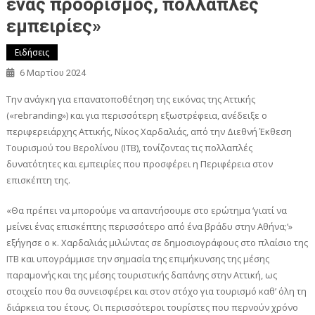
ένας προορισμός, πολλαπλές
εμπειρίες»
Ειδήσεις
6 Μαρτίου 2024
Την ανάγκη για επανατοποθέτηση της εικόνας της Αττικής
(«rebranding») και για περισσότερη εξωστρέφεια, ανέδειξε ο
περιφερειάρχης Αττικής, Νίκος Χαρδαλιάς, από την Διεθνή Έκθεση
Τουρισμού του Βερολίνου (ΙΤΒ), τονίζοντας τις πολλαπλές
δυνατότητες και εμπειρίες που προσφέρει η Περιφέρεια στον
επισκέπτη της.
«Θα πρέπει να μπορούμε να απαντήσουμε στο ερώτημα ‘γιατί να
μείνει ένας επισκέπτης περισσότερο από ένα βράδυ στην Αθήνα;’»
εξήγησε ο κ. Χαρδαλιάς μιλώντας σε δημοσιογράφους στο πλαίσιο της
ΙΤΒ και υπογράμμισε την σημασία της επιμήκυνσης της μέσης
παραμονής και της μέσης τουριστικής δαπάνης στην Αττική, ως
στοιχείο που θα συνεισφέρει και στον στόχο για τουρισμό καθ’ όλη τη
διάρκεια του έτους. Οι περισσότεροι τουρίστες που περνούν χρόνο