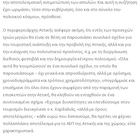
την αποτελεσματική αντιμετώπιση των απειλών. Και αυτή η συζήτηση
έχει ωριμάσει, τόσο στην κυβέρνηση, όσο και στο σύνολο του
πολιτικού κόσμου», πρόσθεσε.
Ο περιφερειάρχης Αττικής ανέφερε ακόμη, ότι εντός των προσεχών
τριών μηνών θα είναι σε θέση να παρουσιάσει συνολικό σχέδιο για
την τουριστική ανάπτυξη και την προβολή της Αττικής, αλλά και για
την ενίσχυση του πολιτιστικού προϊόντος, π.χ. με τη διοργάνωση
διεθνούς φεστιβάλ και την δημιουργία κέντρου πολιτισμού. «Όλα
αυτά θα ‘κουμπώσουν’ σε ένα συνολικό σχέδιο, το οποίο θα
παρουσιάσουμε – όχι γενικά και απροσδιόριστα, αλλά με ορόσημα,
χρονοδιαγράμματα και τρόπους χρηματοδότησης», υπογράμμισε και
επισήμανε ότι όλοι όσοι έχουν συμφέρον από την παραμονή των
επισκεπτών στην Αττική, θα κληθούν να ενταχθούν σε ένα
συντονισμένο σχήμα. «Έχουμε δυνατότητες να επενδύσουμε στον
τουρισμό» διευκρίνισε ο κ. Χαρδαλιάς, «αλλά με όρους
αποτελέσματος – κάθε ευρώ που δαπανούμε, θα πρέπει να φέρνει
πολλαπλάσιο αποτέλεσμα για το ΑΕΠ της Αττικής και της χώρας», είπε
χαρακτηριστικά.