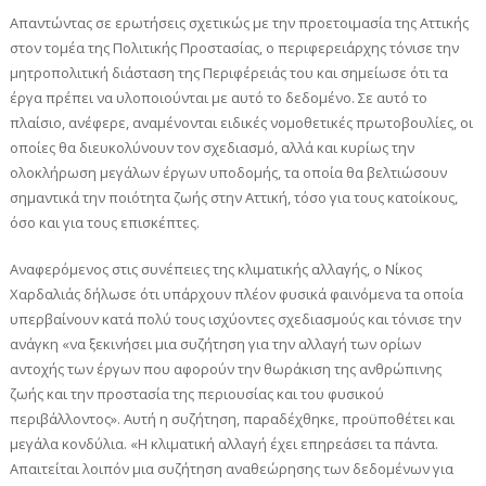
Απαντώντας σε ερωτήσεις σχετικώς με την προετοιμασία της Αττικής
στον τομέα της Πολιτικής Προστασίας, ο περιφερειάρχης τόνισε την
μητροπολιτική διάσταση της Περιφέρειάς του και σημείωσε ότι τα
έργα πρέπει να υλοποιούνται με αυτό το δεδομένο. Σε αυτό το
πλαίσιο, ανέφερε, αναμένονται ειδικές νομοθετικές πρωτοβουλίες, οι
οποίες θα διευκολύνουν τον σχεδιασμό, αλλά και κυρίως την
ολοκλήρωση μεγάλων έργων υποδομής, τα οποία θα βελτιώσουν
σημαντικά την ποιότητα ζωής στην Αττική, τόσο για τους κατοίκους,
όσο και για τους επισκέπτες.
Αναφερόμενος στις συνέπειες της κλιματικής αλλαγής, ο Νίκος
Χαρδαλιάς δήλωσε ότι υπάρχουν πλέον φυσικά φαινόμενα τα οποία
υπερβαίνουν κατά πολύ τους ισχύοντες σχεδιασμούς και τόνισε την
ανάγκη «να ξεκινήσει μια συζήτηση για την αλλαγή των ορίων
αντοχής των έργων που αφορούν την θωράκιση της ανθρώπινης
ζωής και την προστασία της περιουσίας και του φυσικού
περιβάλλοντος». Αυτή η συζήτηση, παραδέχθηκε, προϋποθέτει και
μεγάλα κονδύλια. «Η κλιματική αλλαγή έχει επηρεάσει τα πάντα.
Απαιτείται λοιπόν μια συζήτηση αναθεώρησης των δεδομένων για