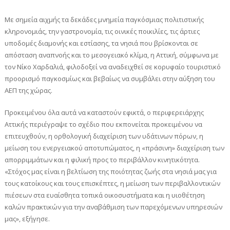
Με σημεία αιχμής τα δεκάδες μνημεία παγκόσμιας πολιτιστικής
κληρονομιάς, την γαστρονομία, τις οινικές ποικιλίες, τις άρτιες
υποδομές διαμονής και εστίασης, τα νησιά που βρίσκονται σε
απόσταση αναπνοής και το μεσογειακό κλίμα, η Αττική, σύμφωνα με
τον Νίκο Χαρδαλιά, φιλοδοξεί να αναδειχθεί σε κορυφαίο τουριστικό
προορισμό παγκοσμίως και βεβαίως να συμβάλει στην αύξηση του
ΑΕΠ της χώρας.
Προκειμένου όλα αυτά να καταστούν εφικτά, ο περιφερειάρχης
Αττικής περιέγραψε το σχέδιο που εκπονείται προκειμένου να
επιτευχθούν, η ορθολογική διαχείριση των υδάτινων πόρων, η
μείωση του ενεργειακού αποτυπώματος, η «πράσινη» διαχείριση των
απορριμμάτων και η φιλική προς το περιβάλλον κινητικότητα.
«Στόχος μας είναι η βελτίωση της ποιότητας ζωής στα νησιά μας για
τους κατοίκους και τους επισκέπτες, η μείωση των περιβαλλοντικών
πιέσεων στα ευαίσθητα τοπικά οικοσυστήματα και η υιοθέτηση
καλών πρακτικών για την αναβάθμιση των παρεχόμενων υπηρεσιών
μας», εξήγησε.