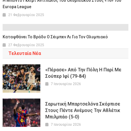
Η Μπόντο Γκλιμτ Αντίπαλος Του Ολυμπιακού Στους «16» Του
Europa League
21 Φεβρουαρίου 2025
Καταφθάνει Το Βράδυ Ο Σέιμπεν Λι Για Τον Ολυμπιακό
27 Φεβρουαρίου 2025
Τελευταία Νέα
«Πέρασε» Από Την Πόλη Η Παρί Με
Σούπερ Ιφί (79-84)
7 Ιανουαρίου 2026
Σαρωτική Μπαρτσελόνα Σκόρπισε
Στους Πέντε Ανέμους Την Αθλέτικ
Μπιλμπάο (5-0)
7 Ιανουαρίου 2026