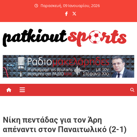
Skip
Παρασκευή, 09 Ιανουαρίου, 2026
to
content
PatKiout Sports
Ό,τι θες να μάθεις στο patkiout – Όλα τα Αθλητικά Νέα
Νίκη πεντάδας για τον Άρη
απέναντι στον Παναιτωλικό (2-1)