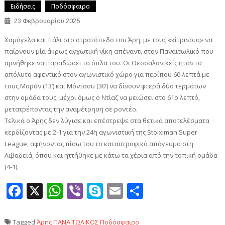
Ειδήσεις
Ποδόσφαιρο
23 Φεβρουαρίου 2025
Χαμόγελα και πάλι στο στρατόπεδο του Άρη, με τους «κίτρινους» να
παίρνουν μία άκρως αγχωτική νίκη απέναντι στον Παναιτωλικό που
αρνήθηκε να παραδώσει τα όπλα του. Οι Θεσσαλονικείς ήταν το
απόλυτο αφεντικό στον αγωνιστικό χώρο για περίπου 60 λεπτά με
τους Μορόν (13’) και Μόντσου (30’) να δίνουν φτερά δύο τερμάτων
στην ομάδα τους, μέχρι όμως ο Ντίαζ να μειώσει στο 61ο λεπτό,
μετατρέποντας την αναμέτρηση σε ροντέο.
Τελικά ο Άρης δεν λύγισε και επέστρεψε στα θετικά αποτελέσματα
κερδίζοντας με 2-1 για την 24η αγωνιστική της Stoiximan Super
League, αφήνοντας πίσω του το καταστροφικό απόγευμα στη
Λιβαδειά, όπου και ηττήθηκε με κάτω τα χέρια από την τοπική ομάδα
(4-1).
Facebook
X
WhatsApp
Viber
Skype
Email
Μοιραστεί
Tagged
Άρης
ΠΑΝΑΙΤΩΛΙΚΟΣ
Ποδόσφαιρο