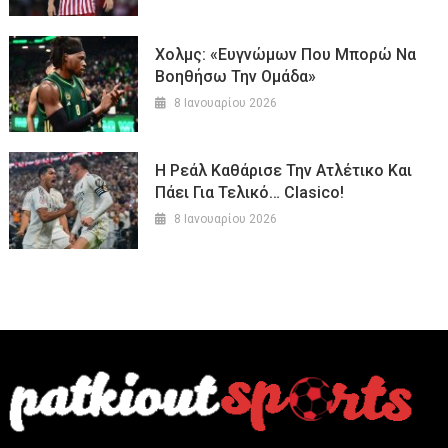
Χολμς: «Ευγνώμων Που Μπορώ Να
Βοηθήσω Την Ομάδα»
8 Ιανουαρίου 2026
Η Ρεάλ Καθάρισε Την Ατλέτικο Και
Πάει Για Τελικό… Clasico!
8 Ιανουαρίου 2026