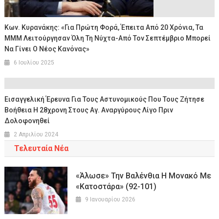
Κων. Κυρανάκης: «Για Πρώτη Φορά, Έπειτα Από 20 Χρόνια, Τα
ΜΜΜ Λειτούργησαν Όλη Τη Νύχτα-Από Τον Σεπτέμβριο Μπορεί
Να Γίνει Ο Νέος Κανόνας»
6 Ιουλίου 2025
Εισαγγελική Έρευνα Για Τους Αστυνομικούς Που Τους Ζήτησε
Βοήθεια Η 28χρονη Στους Αγ. Αναργύρους Λίγο Πριν
Δολοφονηθεί
2 Απριλίου 2024
Τελευταία Νέα
«Άλωσε» Την Βαλένθια Η Μονακό Με
«κατοστάρα» (92-101)
9 Ιανουαρίου 2026