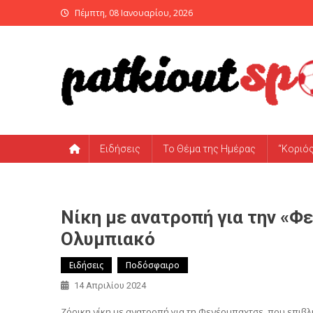
Skip
Πέμπτη, 08 Ιανουαρίου, 2026
to
content
PatKiout Sports
Ό,τι θες να μάθεις στο patkiout – Όλα τα Αθλητικά Νέα
Ειδήσεις
Το Θέμα της Ημέρας
“Κοριό
Νίκη με ανατροπή για την «Φε
Ολυμπιακό
Ειδήσεις
Ποδόσφαιρο
14 Απριλίου 2024
Ζόρικη νίκη με ανατροπή για τη Φενέρμπαχτσε, που επιβλ