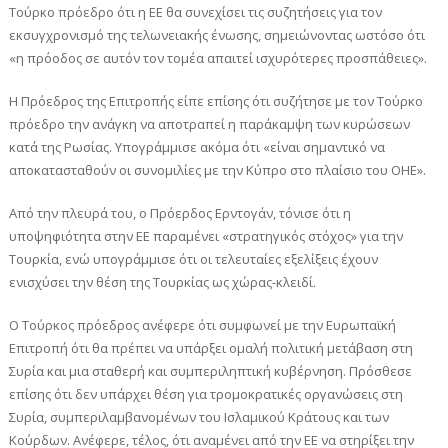
Τούρκο πρόεδρο ότι η ΕΕ θα συνεχίσει τις συζητήσεις για τον
εκσυγχρονισμό της τελωνειακής ένωσης, σημειώνοντας ωστόσο ότι
«η πρόοδος σε αυτόν τον τομέα απαιτεί ισχυρότερες προσπάθειες».
Η Πρόεδρος της Επιτροπής είπε επίσης ότι συζήτησε με τον Τούρκο
πρόεδρο την ανάγκη να αποτραπεί η παράκαμψη των κυρώσεων
κατά της Ρωσίας. Υπογράμμισε ακόμα ότι «είναι σημαντικό να
αποκατασταθούν οι συνομιλίες με την Κύπρο στο πλαίσιο του ΟΗΕ».
Από την πλευρά του, ο Πρόερδος Ερντογάν, τόνισε ότι η
υποψηφιότητα στην ΕΕ παραμένει «στρατηγικός στόχος» για την
Τουρκία, ενώ υπογράμμισε ότι οι τελευταίες εξελίξεις έχουν
ενισχύσει την θέση της Τουρκίας ως χώρας-κλειδί.
O Τούρκος πρόεδρος ανέφερε ότι συμφωνεί με την Ευρωπαϊκή
Επιτροπή ότι θα πρέπει να υπάρξει ομαλή πολιτική μετάβαση στη
Συρία και μια σταθερή και συμπεριληπτική κυβέρνηση. Πρόσθεσε
επίσης ότι δεν υπάρχει θέση για τρομοκρατικές οργανώσεις στη
Συρία, συμπεριλαμβανομένων του Ισλαμικού Κράτους και των
Κούρδων. Ανέφερε, τέλος, ότι αναμένει από την ΕΕ να στηρίξει την