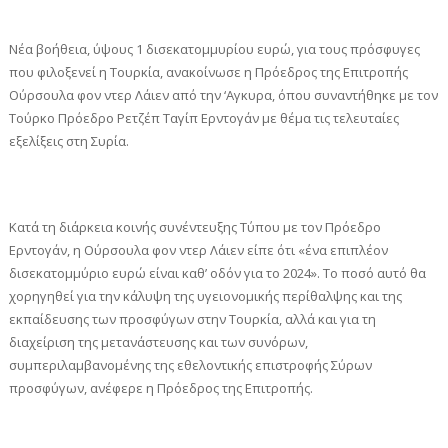
Νέα βοήθεια, ύψους 1 δισεκατομμυρίου ευρώ, για τους πρόσφυγες
που φιλοξενεί η Τουρκία, ανακοίνωσε η Πρόεδρος της Επιτροπής
Ούρσουλα φον ντερ Λάιεν από την ‘Αγκυρα, όπου συναντήθηκε με τον
Τούρκο Πρόεδρο Ρετζέπ Ταγίπ Ερντογάν με θέμα τις τελευταίες
εξελίξεις στη Συρία.
Κατά τη διάρκεια κοινής συνέντευξης Τύπου με τον Πρόεδρο
Ερντογάν, η Ούρσουλα φον ντερ Λάιεν είπε ότι «ένα επιπλέον
δισεκατομμύριο ευρώ είναι καθ’ οδόν για το 2024». Το ποσό αυτό θα
χορηγηθεί για την κάλυψη της υγειονομικής περίθαλψης και της
εκπαίδευσης των προσφύγων στην Τουρκία, αλλά και για τη
διαχείριση της μετανάστευσης και των συνόρων,
συμπεριλαμβανομένης της εθελοντικής επιστροφής Σύρων
προσφύγων, ανέφερε η Πρόεδρος της Επιτροπής.