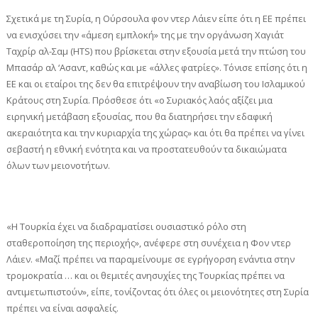
Σχετικά με τη Συρία, η Ούρσουλα φον ντερ Λάιεν είπε ότι η ΕΕ πρέπει
να ενισχύσει την «άμεση εμπλοκή» της με την οργάνωση Χαγιάτ
Ταχρίρ αλ-Σαμ (HTS) που βρίσκεται στην εξουσία μετά την πτώση του
Μπασάρ αλ ‘Ασαντ, καθώς και με «άλλες φατρίες». Τόνισε επίσης ότι η
ΕΕ και οι εταίροι της δεν θα επιτρέψουν την αναβίωση του Ισλαμικού
Κράτους στη Συρία. Πρόσθεσε ότι «ο Συριακός λαός αξίζει μια
ειρηνική μετάβαση εξουσίας, που θα διατηρήσει την εδαφική
ακεραιότητα και την κυριαρχία της χώρας» και ότι θα πρέπει να γίνει
σεβαστή η εθνική ενότητα και να προστατευθούν τα δικαιώματα
όλων των μειονοτήτων.
«Η Τουρκία έχει να διαδραματίσει ουσιαστικό ρόλο στη
σταθεροποίηση της περιοχής», ανέφερε στη συνέχεια η Φον ντερ
Λάιεν. «Μαζί πρέπει να παραμείνουμε σε εγρήγορση ενάντια στην
τρομοκρατία … και οι θεμιτές ανησυχίες της Τουρκίας πρέπει να
αντιμετωπιστούν», είπε, τονίζοντας ότι όλες οι μειονότητες στη Συρία
πρέπει να είναι ασφαλείς.