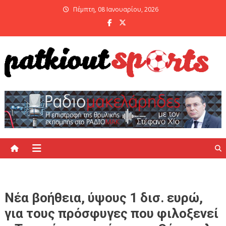
Skip
Πέμπτη, 08 Ιανουαρίου, 2026
to
content
PatKiout Sports
Ό,τι θες να μάθεις στο patkiout – Όλα τα Αθλητικά Νέα
Νέα βοήθεια, ύψους 1 δισ. ευρώ,
για τους πρόσφυγες που φιλοξενεί