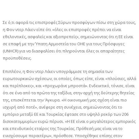
Σε ό,τι αφορά τις επιστροφές Σύρων προσφύγων πίσω στη χώρα τους,
η Φον ντερ Λάιεν είπε ότι «όλες οι επιστροφές πρέπει να είναι
εθελοντικές, ασφαλείς και αξιοπρεπείς», σημειώνοντας ότι η ΕΕ είναι
σε επαφή με την Ύπατη Αρμοστεία του ΟΗΕ για τους Πρόσφυγες
(UNHCR) για να διασφαλίσει ότι πληρούνται όλες οι απαραίτητες
προϋποθέσεις.
Επιπλέον, η Φον ντερ Λάιεν υπογράμμισε τη σημασία των
ευρωτουρκικών σχέσεων, οι οποίες, όπως είπε, είναι «πλούσιες, αλλά
και περίπλοκες», και «προχωράνε μπροστά». Ενδεικτικό, τόνισε, είναι
ότι σε ένα από τα πρώτα της ταξίδια, στην αρχή της δεύτερης θητείας
της, επισκέπτεται την ‘Αγκυρα. «Η οικονομική μας σχέση είναι πιο
ισχυρή από ποτέ», ανέφερε στη συνέχεια, σημειώνοντας ότι το
εμπόριο μεταξύ ΕΕ και Τουρκίας έφτασε στο υψηλό ρεκόρ των 206
δισεκατομμυρίων ευρώ πέρυσι. «Η ΕΕ είναι ο μεγαλύτερος εμπορικός
και επενδυτικός εταίρος της Τουρκίας. Πρόθεσή μας είναι να το
ενισχύσουμε περαιτέρω», πρόσθεσε. Υποσχέθηκε επίσης στον