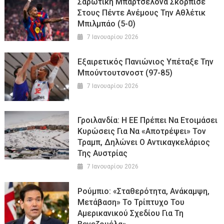
Σαρωτική Μπαρτσελόνα Σκόρπισε
Στους Πέντε Ανέμους Την Αθλέτικ
Μπιλμπάο (5-0)
7 Ιανουαρίου 2026
Εξαιρετικός Πανιώνιος Υπέταξε Την
Μπούντουτσνοστ (97-85)
7 Ιανουαρίου 2026
Γροιλανδία: Η ΕΕ Πρέπει Να Ετοιμάσει
Κυρώσεις Για Να «αποτρέψει» Τον
Τραμπ, Δηλώνει Ο Αντικαγκελάριος
Της Αυστρίας
7 Ιανουαρίου 2026
Ρούμπιο: «Σταθερότητα, Ανάκαμψη,
Μετάβαση» Το Τρίπτυχο Του
Αμερικανικού Σχεδίου Για Τη