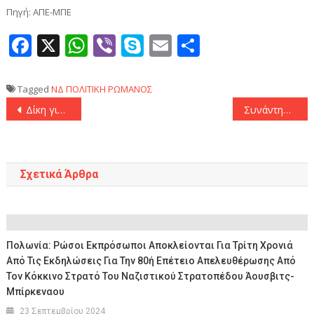
Πηγή: ΑΠΕ-ΜΠΕ
Facebook
X
WhatsApp
Viber
Skype
Email
Μοιραστεί
Tagged
ΝΔ
ΠΟΛΙΤΙΚΗ
ΡΩΜΑΝΟΣ
Πλοήγηση
Δίκη για το Μάτι: «Η τότε κυβέρνηση ενδιαφέρθηκε μόνο για την συγκάλυψη του εγκλήματος» κατέθεσε η Ζ. Κωνσταντοπούλου
Συνάντηση Κυρ. Μητσοτάκη με τον γ.γ. του ΑΚΕΛ Στέφανο Στεφάνου
άρθρων
Σχετικά Άρθρα
Πολωνία: Ρώσοι Εκπρόσωποι Αποκλείονται Για Τρίτη Χρονιά
Από Τις Εκδηλώσεις Για Την 80ή Επέτειο Απελευθέρωσης Από
Τον Κόκκινο Στρατό Του Ναζιστικού Στρατοπέδου Άουσβιτς-
Μπίρκεναου
23 Σεπτεμβρίου 2024