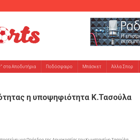
ς” στα Αποδυτήρια
Ποδόσφαιρο
Μπάσκετ
Άλλα Σπορ
ότητας η υποψηφιότητα Κ.Τασούλα
οτείνει για Πρόεδρο της Δημοκρατίας τον Κωνσταντίνο Τασούλα,