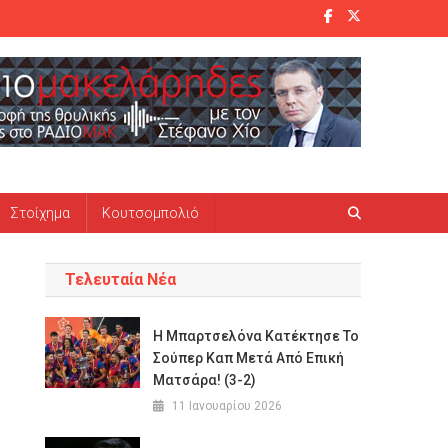
Στοίχημα
Κουτσομπολιό
Τελευταία Νέα
Η Μπαρτσελόνα Κατέκτησε Το
Σούπερ Καπ Μετά Από Επική
Ματσάρα! (3-2)
11 Ιανουαρίου 2026