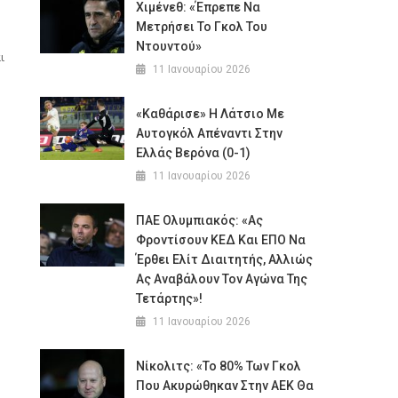
Χιμένεθ: «Έπρεπε Να
Μετρήσει Το Γκολ Του
Ντουντού»
ι
11 Ιανουαρίου 2026
«Καθάρισε» Η Λάτσιο Με
Αυτογκόλ Απέναντι Στην
Ελλάς Βερόνα (0-1)
11 Ιανουαρίου 2026
ΠΑΕ Ολυμπιακός: «Ας
Φροντίσουν ΚΕΔ Και ΕΠΟ Να
Έρθει Ελίτ Διαιτητής, Αλλιώς
Ας Αναβάλουν Τον Αγώνα Της
Τετάρτης»!
11 Ιανουαρίου 2026
Νίκολιτς: «Το 80% Των Γκολ
Που Ακυρώθηκαν Στην ΑΕΚ Θα