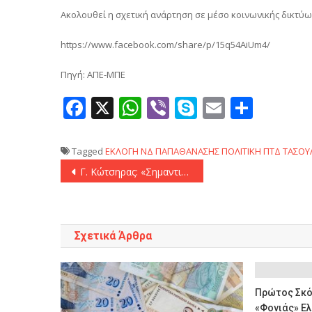
Ακολουθεί η σχετική ανάρτηση σε μέσο κοινωνικής δικτύω
https://www.facebook.com/share/p/15q54AiUm4/
Πηγή: ΑΠΕ-ΜΠΕ
Facebook
X
WhatsApp
Viber
Skype
Email
Μοιρ
Tagged
ΕΚΛΟΓΗ
ΝΔ
ΠΑΠΑΘΑΝΑΣΗΣ
ΠΟΛΙΤΙΚΗ
ΠΤΔ
ΤΑΣΟΥ
Πλοήγηση
Γ. Κώτσηρας: «Σημαντική και ουσιαστική η προσφορά των ελληνικής καταγωγής βουλευτών στο εξωτερικό για την προώθηση της εικόνας της Ελλάδας διεθνώς»
άρθρων
Σχετικά Άρθρα
Πρώτος Σκό
«φονιάς» Ελ