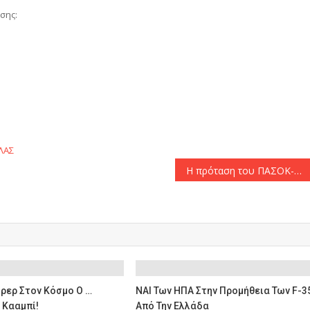
σης:
αστείτε
ΛΑΣ
Η πρόταση του ΠΑΣΟΚ-ΚΙΝΑΛ για την Προεδρία της Δημοκρατίας στην αυριανή συνεδρίαση της ΚΟ
ρερ Στον Κόσμο Ο …
ΝΑΙ Των ΗΠΑ Στην Προμήθεια Των F-3
 Κααμπί!
Από Την Ελλάδα