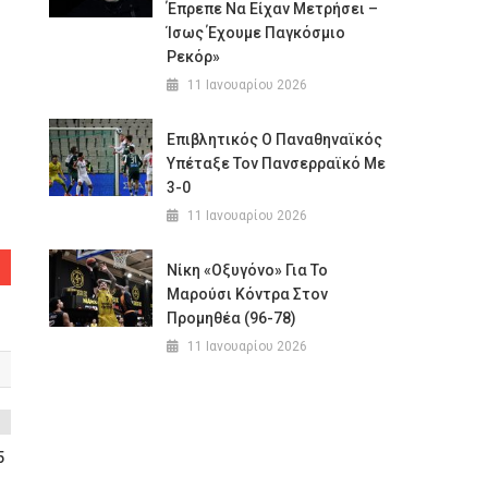
Έπρεπε Να Είχαν Μετρήσει –
Ίσως Έχουμε Παγκόσμιο
Ρεκόρ»
11 Ιανουαρίου 2026
Επιβλητικός Ο Παναθηναϊκός
Υπέταξε Τον Πανσερραϊκό Με
3-0
11 Ιανουαρίου 2026
Νίκη «οξυγόνο» Για Το
Μαρούσι Κόντρα Στον
Προμηθέα (96-78)
11 Ιανουαρίου 2026
5