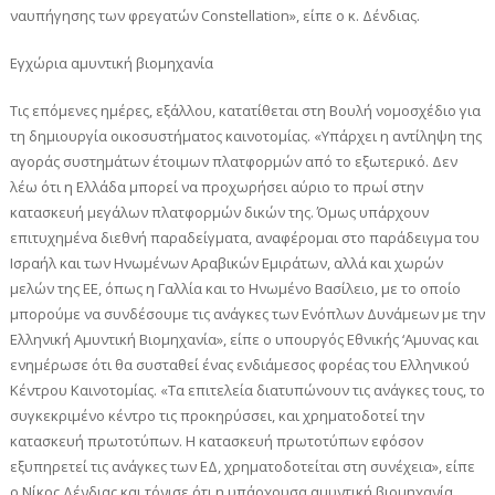
ναυπήγησης των φρεγατών Constellation», είπε ο κ. Δένδιας.
Εγχώρια αμυντική βιομηχανία
Τις επόμενες ημέρες, εξάλλου, κατατίθεται στη Βουλή νομοσχέδιο για
τη δημιουργία οικοσυστήματος καινοτομίας. «Υπάρχει η αντίληψη της
αγοράς συστημάτων έτοιμων πλατφορμών από το εξωτερικό. Δεν
λέω ότι η Ελλάδα μπορεί να προχωρήσει αύριο το πρωί στην
κατασκευή μεγάλων πλατφορμών δικών της. Όμως υπάρχουν
επιτυχημένα διεθνή παραδείγματα, αναφέρομαι στο παράδειγμα του
Ισραήλ και των Ηνωμένων Αραβικών Εμιράτων, αλλά και χωρών
μελών της ΕΕ, όπως η Γαλλία και το Ηνωμένο Βασίλειο, με το οποίο
μπορούμε να συνδέσουμε τις ανάγκες των Ενόπλων Δυνάμεων με την
Ελληνική Αμυντική Βιομηχανία», είπε ο υπουργός Εθνικής ‘Αμυνας και
ενημέρωσε ότι θα συσταθεί ένας ενδιάμεσος φορέας του Ελληνικού
Κέντρου Καινοτομίας. «Τα επιτελεία διατυπώνουν τις ανάγκες τους, το
συγκεκριμένο κέντρο τις προκηρύσσει, και χρηματοδοτεί την
κατασκευή πρωτοτύπων. Η κατασκευή πρωτοτύπων εφόσον
εξυπηρετεί τις ανάγκες των ΕΔ, χρηματοδοτείται στη συνέχεια», είπε
ο Νίκος Δένδιας και τόνισε ότι η υπάρχουσα αμυντική βιομηχανία