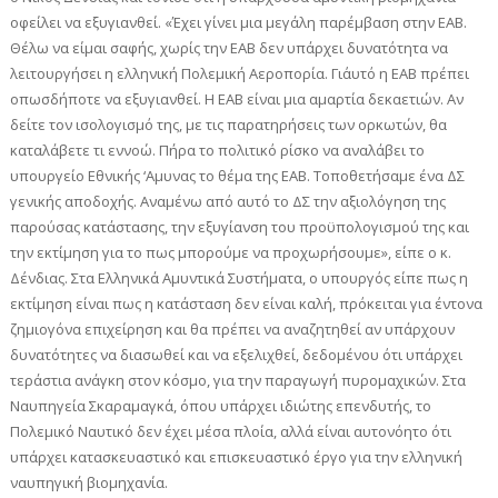
οφείλει να εξυγιανθεί. «Έχει γίνει μια μεγάλη παρέμβαση στην ΕΑΒ.
Θέλω να είμαι σαφής, χωρίς την ΕΑΒ δεν υπάρχει δυνατότητα να
λειτουργήσει η ελληνική Πολεμική Αεροπορία. Γι΄αυτό η ΕΑΒ πρέπει
οπωσδήποτε να εξυγιανθεί. Η ΕΑΒ είναι μια αμαρτία δεκαετιών. Αν
δείτε τον ισολογισμό της, με τις παρατηρήσεις των ορκωτών, θα
καταλάβετε τι εννοώ. Πήρα το πολιτικό ρίσκο να αναλάβει το
υπουργείο Εθνικής ‘Αμυνας το θέμα της ΕΑΒ. Τοποθετήσαμε ένα ΔΣ
γενικής αποδοχής. Αναμένω από αυτό το ΔΣ την αξιολόγηση της
παρούσας κατάστασης, την εξυγίανση του προϋπολογισμού της και
την εκτίμηση για το πως μπορούμε να προχωρήσουμε», είπε ο κ.
Δένδιας. Στα Ελληνικά Αμυντικά Συστήματα, ο υπουργός είπε πως η
εκτίμηση είναι πως η κατάσταση δεν είναι καλή, πρόκειται για έντονα
ζημιογόνα επιχείρηση και θα πρέπει να αναζητηθεί αν υπάρχουν
δυνατότητες να διασωθεί και να εξελιχθεί, δεδομένου ότι υπάρχει
τεράστια ανάγκη στον κόσμο, για την παραγωγή πυρομαχικών. Στα
Ναυπηγεία Σκαραμαγκά, όπου υπάρχει ιδιώτης επενδυτής, το
Πολεμικό Ναυτικό δεν έχει μέσα πλοία, αλλά είναι αυτονόητο ότι
υπάρχει κατασκευαστικό και επισκευαστικό έργο για την ελληνική
ναυπηγική βιομηχανία.