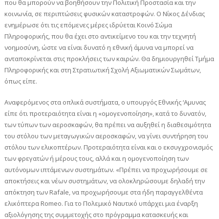
που θα μπορούν να βοηθήσουν την Πολιτική Προστασία και την
κοινωνία, σε περιπτώσεις φυσικών καταστροφών. Ο Νίκος Δένδιας
ενημέρωσε ότι τις επόμενες μέρες ιδρύεται Κοινό Σώμα
Πληροφορικής, που θα έχει στο αντικείμενο του και την τεχνητή
νοημοσύνη, ώστε να είναι δυνατό η εθνική άμυνα να μπορεί να
ανταποκρίνεται στις προκλήσεις των καιρών. Θα δημιουργηθεί Τμήμα
Πληροφορικής και στη Στρατιωτική Σχολή Αξιωματικών Σωμάτων,
όπως είπε.
Αναφερόμενος στα οπλικά συστήματα, ο υπουργός Εθνικής ‘Αμυνας
είπε ότι προτεραιότητα είναι η «ομογενοποίηση», κατά το δυνατόν,
των τύπων των αεροσκαφών, θα πρέπει να αυξηθεί η διαθεσιμότητα
του στόλου των μεταγωγικών αεροσκαφών, να γίνει συντήρηση του
στόλου των ελικοπτέρων. Προτεραιότητα είναι και ο εκσυγχρονισμός
των φρεγατών ή μέρους τους, αλλά και η ομογενοποίηση των
αυτόνομων ιπτάμενων συστημάτων. «Πρέπει να προχωρήσουμε σε
αποκτήσεις και νέων συστημάτων, να ολοκληρώσουμε δηλαδή την
απόκτηση των Rafale, να προχωρήσουμε στα ήδη παραγγελθέντα
ελικόπτερα Romeo. Για το Πολεμικό Ναυτικό υπάρχει μια έναρξη
αξιολόγησης της συμμετοχής στο πρόγραμμα κατασκευής και