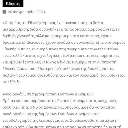
Ειδήσεις
20 Φεβρουαρίου 2024
«Ο τομέας της Εθνικής ‘Αμυνας έχει ανάγκη από μια βαθιά
μεταρρύθμιση, διότι οι συνθήκες υπό τις οποίες διαμορφώνεται το
διεθνές γίγνεσθαι, αλλά και η περιφερειακή κατάσταση, έχουν
δραματικά επιδεινωθεί, έχουν αλλάξει δε συνολικά», είπε ο υπουργός
Εθνικής ‘Αμυνας, αναφερόμενος στις συγκρούσεις των τελευταίων
ετών, αλλά και στις τεχνολογικές εξελίξεις και στις νέες συμβατικές
και υβριδικές απειλές. Ο Νίκος Δένδιας ενημέρωσε την Επιτροπή
Εθνικής ‘Αμυνας και Εξωτερικών Υποθέσεων της Βουλής, για την
πολιτική του τομέα της ευθύνης του και τον σχεδιασμό που βρίσκεται
σε εξέλιξη.
Αναδιοργάνωση της δομής των Ενόπλων Δυνάμεων
Πρέπει να προσαρμόσουμε τις Ένοπλες Δυνάμεις στις σύγχρονες
συνθήκες, είπε ο Νίκος Δένδιας και υπογράμμισε ότι «απαιτείται
αναδιοργάνωση της δομής των Ενόπλων Δυνάμεων και
εξορθολογισμός της λειτουργίας τους. Συνακόλουθα, απαιτείται η
επιλογή οπλικών συστημάτων που μπορούν να υποστηρίξουν αυτή