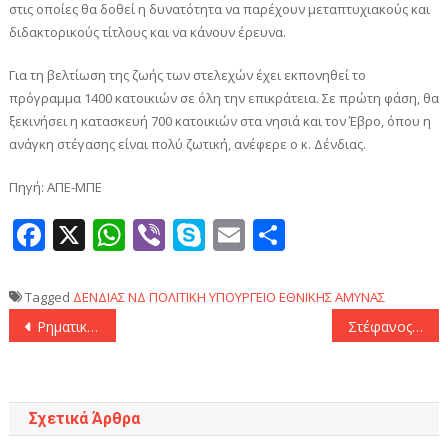
στις οποίες θα δοθεί η δυνατότητα να παρέχουν μεταπτυχιακούς και
διδακτορικούς τίτλους και να κάνουν έρευνα.
Για τη βελτίωση της ζωής των στελεχών έχει εκπονηθεί το
πρόγραμμα 1400 κατοικιών σε όλη την επικράτεια. Σε πρώτη φάση, θα
ξεκινήσει η κατασκευή 700 κατοικιών στα νησιά και τον Έβρο, όπου η
ανάγκη στέγασης είναι πολύ ζωτική, ανέφερε ο κ. Δένδιας.
Πηγή: ΑΠΕ-ΜΠΕ
Facebook
X
WhatsApp
Viber
Skype
Email
Μοιραστεί
Tagged
ΔΕΝΔΙΑΣ
ΝΔ
ΠΟΛΙΤΙΚΗ
ΥΠΟΥΡΓΕΙΟ ΕΘΝΙΚΗΣ ΑΜΥΝΑΣ
Πλοήγηση
Ρηματική διακοίνωση από το ΥΠΕΞ στην Τουρκία και επιστολές διαμαρτυρίας για τουρκική Navtex
Στέφανος Κασσελάκης: «Ο ΣΥΡΙΖΑ είναι πολύ σκληρός για να πεθάνει»
άρθρων
Σχετικά Άρθρα