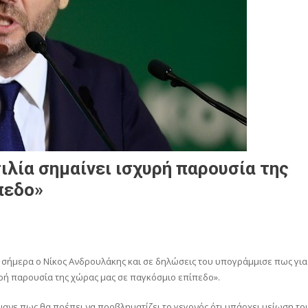
ιλία σημαίνει ισχυρή παρουσία της
πεδο»
 σήμερα ο Νίκος Ανδρουλάκης και σε δηλώσεις του υπογράμμισε πως για
υρή παρουσία της χώρας μας σε παγκόσμιο επίπεδο».
ανε πως θα πρέπει να προβληματίζει το γεγονός ότι υπάρχει μείωση το