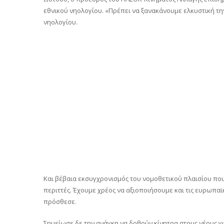
εθνικού νηολογίου. «Πρέπει να ξανακάνουμε ελκυστική τη
νηολογίου.
Και βέβαια εκσυγχρονισμός του νομοθετικού πλαισίου που 
περιττές. Έχουμε χρέος να αξιοποιήσουμε και τις ευρωπαϊκ
πρόσθεσε.
Σημείωσε δε την ανάγκη να δοθούν κίνητρα στους νέους γ