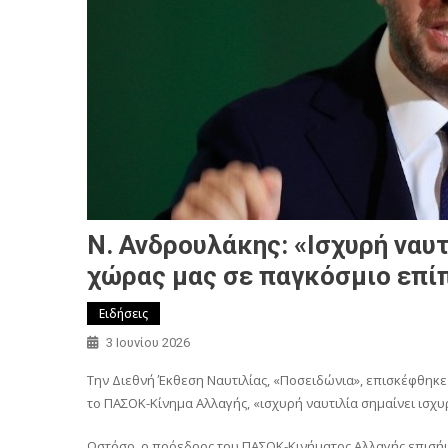
Ν. Ανδρουλάκης: «Ισχυρή ναυτ
χώρας μας σε παγκόσμιο επί
Ειδήσεις
3 Ιουνίου 2026
Την Διεθνή Έκθεση Ναυτιλίας, «Ποσειδώνια», επισκέφθηκε
το ΠΑΣΟΚ-Κίνημα Αλλαγής, «ισχυρή ναυτιλία σημαίνει ισχ
Ωστόσο, ο πρόεδρος του ΠΑΣΟΚ-Κινήματος Αλλαγής επισήμ