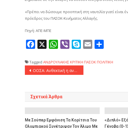
«Πρέπει να δώσουμε προοπτική στη ναυτιλία γιατί είναι 
πρόεδρος του ΠΑΣΟΚ-Κινήματος Αλλαγής.
Πηγή: ΑΠΕ-ΜΠΕ
Facebook
X
WhatsApp
Viber
Skype
Email
Μοιρ
Tagged
ΑΝΔΡΟΥΛΑΚΗΣ
ΚΡΙΤΙΚΗ
ΠΑΣΟΚ
ΠΟΛΙΤΙΚΗ
Πλοήγηση
ΟΟΣΑ: Ανθεκτική η ανάπτυξη της ελληνικής οικονομίας
άρθρων
Σχετικά Άρθρα
Με Σούπερ Εμφάνιση Τα Κορίτσια Του
«Διπλό» Εξά
Ολυμπιακού Συνέτριψαν Τον Άλιμο Με
Γένοβα (0-1