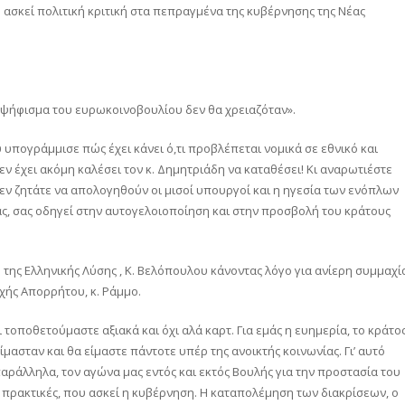
 ασκεί πολιτική κριτική στα πεπραγμένα της κυβέρνησης της Νέας
το ψήφισμα του ευρωκοινοβουλίου δεν θα χρειαζόταν».
πογράμμισε πώς έχει κάνει ό,τι προβλέπεται νομικά σε εθνικό και
ν έχει ακόμη καλέσει τον κ. Δημητριάδη να καταθέσει! Κι αναρωτιέστε
ν ζητάτε να απολογηθούν οι μισοί υπουργοί και η ηγεσία των ενόπλων
, σας οδηγεί στην αυτογελοιοποίηση και στην προσβολή του κράτους
της Ελληνικής Λύσης , Κ. Βελόπουλου κάνοντας λόγο για ανίερη συμμαχί
χής Απορρήτου, κ. Ράμμο.
τοποθετούμαστε αξιακά και όχι αλά καρτ. Για εμάς η ευημερία, το κράτο
μασταν και θα είμαστε πάντοτε υπέρ της ανοικτής κοινωνίας. Γι’ αυτό
ράλληλα, τον αγώνα μας εντός και εκτός Βουλής για την προστασία του
ς πρακτικές, που ασκεί η κυβέρνηση. Η καταπολέμηση των διακρίσεων, ο