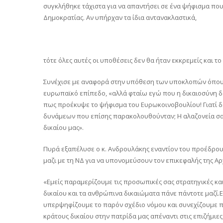
συγκλήθηκε τάχιστα για να απαντήσει σε ένα ψήφισμα που
Δημοκρατίας. Αν υπήρχαν τα ίδια αντανακλαστικά,
τότε όλες αυτές οι υποθέσεις δεν θα ήταν εκκρεμείς και 
Συνέχισε με αναφορά στην υπόθεση των υποκλοπών όπου υ
ευρωπαϊκό επίπεδο, «αλλά φταίω εγώ που η δικαιοσύνη δε
πως προέκυψε το ψήφισμα του Ευρωκοινοβουλίου! Γιατί δε
δυνάμεων που επίσης παρακολουθούνταν; Η αλαζονεία σας
δικαίου μας».
Πυρά εξαπέλυσε ο κ. Ανδρουλάκης εναντίον του προέδρου 
μαζι με τη ΝΔ για να υπονομεύσουν τον επικεφαλής της Αρ
«Εμείς παραμερίζουμε τις προσωπικές σας στρατηγικές και 
δικαίου και τα ανθρώπινα δικαιώματα πάνε πάντοτε μαζί.Εί
υπερψηφίζουμε το παρόν σχέδιο νόμου και συνεχίζουμε πα
κράτους δικαίου στην πατρίδα μας απέναντι στις επιζήμιε