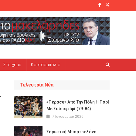
Στοίχημα
Κουτσομπολιό
Τελευταία Νέα
α
«Πέρασε» Από Την Πόλη Η Παρί
Με Σούπερ Ιφί (79-84)
7 Ιανουαρίου 2026
Σαρωτική Μπαρτσελόνα