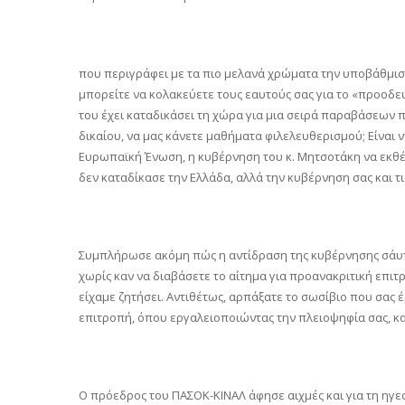
που περιγράφει με τα πιο μελανά χρώματα την υποβάθμιση
μπορείτε να κολακεύετε τους εαυτούς σας για το «προοδε
του έχει καταδικάσει τη χώρα για μια σειρά παραβάσεων π
δικαίου, να μας κάνετε μαθήματα φιλελευθερισμού; Είναι 
Ευρωπαϊκή Ένωση, η κυβέρνηση του κ. Μητσοτάκη να εκθέτε
δεν καταδίκασε την Ελλάδα, αλλά την κυβέρνηση σας και τι
Συμπλήρωσε ακόμη πώς η αντίδραση της κυβέρνησης σ΄αυ
χωρίς καν να διαβάσετε το αίτημα για προανακριτική επι
είχαμε ζητήσει. Αντιθέτως, αρπάξατε το σωσίβιο που σας 
επιτροπή, όπου εργαλειοποιώντας την πλειοψηφία σας, κα
Ο πρόεδρος του ΠΑΣΟΚ-ΚΙΝΑΛ άφησε αιχμές και για τη ηγε