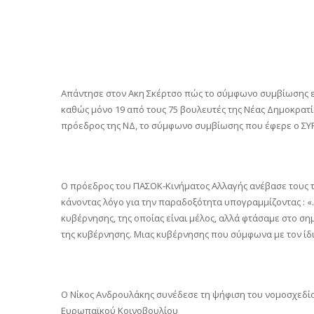
Απάντησε στον Ακη Σκέρτσο πώς το σύμφωνο συμβίωσης επ
καθώς μόνο 19 από τους 75 βουλευτές της Νέας Δημοκρατία
πρόεδρος της ΝΔ, το σύμφωνο συμβίωσης που έφερε ο ΣΥΡ
Ο πρόεδρος του ΠΑΣΟΚ-Κινήματος Αλλαγής ανέβασε τους τ
κάνοντας λόγο για την παραδοξότητα υπογραμμίζοντας : «…
κυβέρνησης, της οποίας είναι μέλος, αλλά φτάσαμε στο ση
της κυβέρνησης. Μιας κυβέρνησης που σύμφωνα με τον ίδι
Ο Νίκος Ανδρουλάκης συνέδεσε τη ψήφιση του νομοσχεδί
Ευρωπαϊκού Κοινοβουλίου