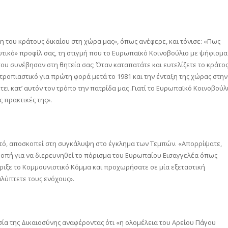
 του κράτους δικαίου στη χώρα μας», όπως ανέφερε, και τόνισε: «Πως
υτικό» προφίλ σας, τη στιγμή που το Ευρωπαϊκό Κοινοβούλιο με ψήφισμα
ου συνέβησαν στη θητεία σας; Όταν καταπατάτε και ευτελίζετε το κράτο
ντροπιαστικό για πρώτη φορά μετά το 1981 και την ένταξη της χώρας στην
ι κατ’ αυτόν τον τρόπο την πατρίδα μας .Γιατί το Ευρωπαϊκό Κοινοβούλ
ς πρακτικές της».
τό, αποσκοπεί στη συγκάλυψη στο έγκλημα των Τεμπών. «Απορρίψατε,
τροπή για να διερευνηθεί το πόρισμα του Ευρωπαίου Εισαγγελέα όπως
έριξε το Κομμουνιστικό Κόμμα και προχωρήσατε σε μία εξεταστική
λύπτετε τους ενόχους».
σία της Δικαιοσύνης αναφέροντας ότι «η ολομέλεια του Αρείου Πάγου