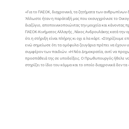
«Για το ΠΑΣΟΚ, διαχρονικά, τα ζητήματα των ανθρωπίνων δι
‘Αλλωστε ήταν η παράταξή μας που εκσυγχρόνισε το Οικογ
διαζύγιο, αποποινικοποιώντας την μοιχεία και κάνοντας 
ΠΑΣΟΚ-Κινήματος Αλλαγής , Νίκος Ανδρουλάκης κατά την ο
ότι η στήριξη είναι πλήρης κι οχι α λα κάρτ. «Στηρίζουμε
ενώ σημείωσε ότι τα ομόφυλα ζευγάρια πρέπει να έχουν ισ
συμφέρον των παιδιών. «Η Νέα Δημοκρατία, αντί να προχω
προσπάθειά της σε υποδείξεις. Ο Πρωθυπουργός ήθελε να
στηρίζει το ίδιο του κόμμα και το οποίο διαχρονικά δεν τ