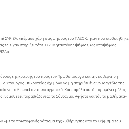
ί ΣΥΡΙΖΑ, «πέρασε χάρη στις ψήφους του ΠΑΣΟΚ, ήταν που υιοθετήθηκε
ς το είχαν στηρίξει τότε. Ο κ. Μητσοτάκης ψήφισε, ως υποψήφιος
ΙΖΑ »
όνους της κριτικής του πρός τον Πρωθυπουργό και την κυβέρνηση
 ο Υπουργός Επικρατείας όχι μόνο να μη στηρίζει ένα νομοσχέδιο της
μείο να το θεωρεί αντισυνταγματικό. Και παρόλα αυτά παραμένει μέλος
ο, νομοθετεί παραβιάζοντας το Σύνταγμα. Αφήστε λοιπόν τα μαθήματα».
ου «με το πρωτοφανές ράπισμα της κυβέρνησης από το ψήφισμα του