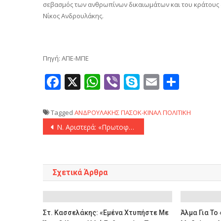
σεβασμός των ανθρωπίνων δικαιωμάτων και του κράτους δικ
Νίκος Ανδρουλάκης.
Πηγή: ΑΠΕ-ΜΠΕ
Facebook
X
WhatsApp
Viber
Skype
Email
Μοιρ
Tagged
ΑΝΔΡΟΥΛΑΚΗΣ
ΠΑΣΟΚ-ΚΙΝΑΛ
ΠΟΛΙΤΙΚΗ
Πλοήγηση
Ν. Αριστερά: «Πρωτοφανές ο Άρειος Πάγος να εμπλέκεται στην πολιτική αντιπαράθεση καθώς προστρέχει προς υπεράσπιση της κυβέρνησης».
άρθρων
Σχετικά Άρθρα
Στ. Κασσελάκης: «Εμένα Χτυπήστε Με
Άλμα Για Το