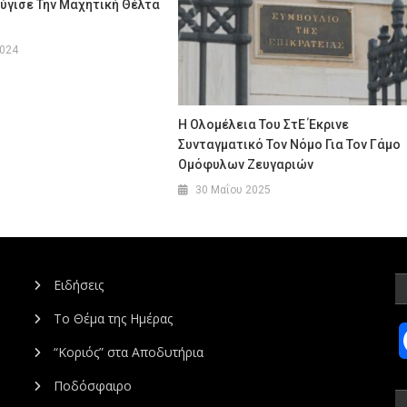
ύγισε Την Μαχητική Θέλτα
2024
Η Ολομέλεια Του ΣτΕ Έκρινε
Συνταγματικό Τον Νόμο Για Τον Γάμο
Ομόφυλων Ζευγαριών
30 Μαΐου 2025
Ειδήσεις
Το Θέμα της Ημέρας
“Κοριός” στα Αποδυτήρια
Ποδόσφαιρο