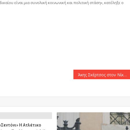
αίου είναι μια συνολική κοινωνική και πολιτική στάση», κατέληξε ο
αστείτε
Άκης Σκέρτσος στον Νίκο Ανδρουλάκη: «Να μην κουνάμε το δάχτυλο στα υπόλοιπα κόμματα και στην κοινωνία για ένα θέμα φορτισμένο αξιακά»
 «σεντόνι» Η Ατλέτικο