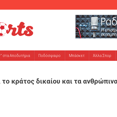
ς” στα Αποδυτήρια
Ποδόσφαιρο
Μπάσκετ
Άλλα Σπορ
 το κράτος δικαίου και τα ανθρώπιν