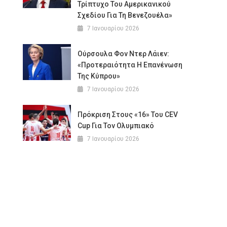
Τρίπτυχο Του Αμερικανικού
Σχεδίου Για Τη Βενεζουέλα»
7 Ιανουαρίου 2026
Ούρσουλα Φον Ντερ Λάιεν:
«Προτεραιότητα Η Επανένωση
Της Κύπρου»
7 Ιανουαρίου 2026
Πρόκριση Στους «16» Του CEV
Cup Για Τον Ολυμπιακό
7 Ιανουαρίου 2026