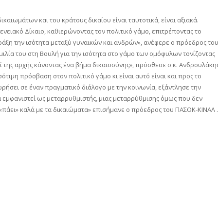
καιωμάτων και του κράτους δικαίου είναι ταυτοτικά, είναι αξιακά.
ενειακό Δίκαιο, καθιερώνοντας τον πολιτικό γάμο, επιτρέποντας το
πράξη την ισότητα μεταξύ γυναικών και ανδρών», ανέφερε ο πρόεδρος το
μιλία του στη Βουλή για την ισότητα στο γάμο των ομόφυλων τονίζοντας
 επί της αρχής κάνοντας ένα βήμα δικαιοσύνης», πρόσθεσε ο κ. Ανδρουλάκη
ότιμη πρόσβαση στον πολιτικό γάμο κι είναι αυτό είναι και προς το
ρήσει σε έναν πραγματικό διάλογο με την κοινωνία, εξάντλησε την
 εμφανιστεί ως μεταρρυθμιστής, μιας μεταρρύθμισης όμως που δεν
α «πάει» καλά με τα δικαιώματα» επισήμανε ο πρόεδρος του ΠΑΣΟΚ-ΚΙΝΑΛ .