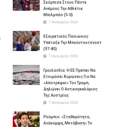
Σκόρπισε Στους Πέντε
Ανέμους Την Αθλέτικ
Μπιλμπάο (5-0)
7 Ιανουαρίου 2026
υ
Εξαιρετικός Πανιώνιος
ς
Υπέταξε Την Μπούντουτσνοστ
(97-85)
7 Ιανουαρίου 2026
Γροιλανδία: Η ΕΕ Πρέπει Να
Ετοιμάσει Κυρώσεις Για Να
«αποτρέψει» Τον Τραμπ,
Δηλώνει Ο Αντικαγκελάριος
Της Αυστρίας
7 Ιανουαρίου 2026
Ρούμπιο: «Σταθερότητα,
Ανάκαμψη, Μετάβαση» Το