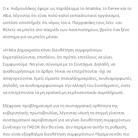
Ο κ. Ανδρουλάκης έφερε ως παράδειγμα το Anatolia, το Deree και το
Alba, λέγοντας ότι είναι πολύ καλοί εκπαιδευτικοί οργανισμοί,
ωστόσο υποστήριξε ότι νόμος του κ. Πιερρακάκη τους λέει: «αν
θέλετε να μπείτε στο παιχνίδι των πανεπιστημίων, βρείτε ένα ξένο
σύστημα για να μπείτε μέσα».
«Η Νέα Δημοκρατία κάνει διευθέτηση συμφερόντων.
Εκμεταλλεύονται, επιπλέον, ότι πρέπει επιτέλους να γίνει.
Συμφωνούμε. Να γίνει σύννομα με το Σύνταγμα. Δηλαδή, να
αναθεωρήσουμε το άρθρο 16 και να επιτρέπονται -όχι να
απαγορεύονται. Εμείς είμαστε σοσιαλδημοκράτες, συνδιαμορφωτές.
Δηλαδή, να συνδιαμορφώσουμε την αλλαγή του Συντάγματος, ώστε
να επιτρέπονται τα μη κρατικά μη κερδοσκοπικά» συμπλήρωσε.
Εξέφρασε προβληματισμό για τη συνταγματική ορθότητα της
κυβερνητικής πρωτοβουλίας, λέγοντας:«Αυτή τη στιγμή γίνονται
συνταγματικοί ακροβατισμοί για να γίνει διευθέτηση συμφερόντων.
Συνένοχο το ΠΑΣΟΚ δεν θα είναι. Δεν περίμενα αυτήν τη ρύθμιση,
που είναι εξόφθαλμα διευθέτηση συμφερόντων. Περίμενα κάτι πιο