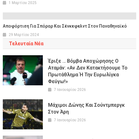
1 Μαρτίου 2025
Αποφόρτιση Για Σπόραρ Και Σένκεφελντ Στον Παναθηναϊκό
29 Μαρτίου 2024
Τελευταία Νέα
Έριξε … Βόμβα Αποχώρησης Ο
Αταμάν: «Αν Δεν Κατακτήσουμε Το
Πρωτάθλημα Ή Την Ευρωλίγκα
Φεύγω!»
7 Ιανουαρίου 2026
Μάχιμοι Δώνης Και Σούντμπεργκ
Στον Άρη
7 Ιανουαρίου 2026