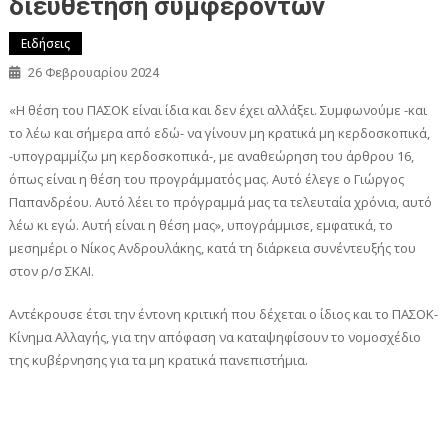
διευθέτηση συμφερόντων
Ειδήσεις
26 Φεβρουαρίου 2024
«Η θέση του ΠΑΣΟΚ είναι ίδια και δεν έχει αλλάξει. Συμφωνούμε -και
το λέω και σήμερα από εδώ- να γίνουν μη κρατικά μη κερδοσκοπικά,
-υπογραμμίζω μη κερδοσκοπικά-, με αναθεώρηση του άρθρου 16,
όπως είναι η θέση του προγράμματός μας. Αυτό έλεγε ο Γιώργος
Παπανδρέου. Αυτό λέει το πρόγραμμά μας τα τελευταία χρόνια, αυτό
λέω κι εγώ. Αυτή είναι η θέση μας», υπογράμμισε, εμφατικά, το
μεσημέρι ο Νίκος Ανδρουλάκης, κατά τη διάρκεια συνέντευξής του
στον ρ/σ ΣΚΑΙ.
Αντέκρουσε έτσι την έντονη κριτική που δέχεται ο ίδιος και το ΠΑΣΟΚ-
Κίνημα Αλλαγής, για την απόφαση να καταψηφίσουν το νομοσχέδιο
της κυβέρνησης για τα μη κρατικά πανεπιστήμια.