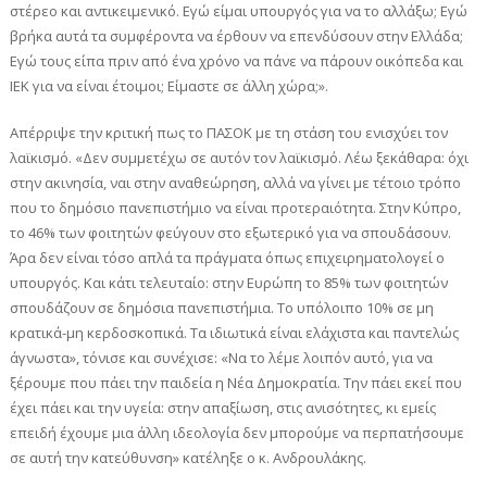
στέρεο και αντικειμενικό. Εγώ είμαι υπουργός για να το αλλάξω; Εγώ
βρήκα αυτά τα συμφέροντα να έρθουν να επενδύσουν στην Ελλάδα;
Εγώ τους είπα πριν από ένα χρόνο να πάνε να πάρουν οικόπεδα και
ΙΕΚ για να είναι έτοιμοι; Είμαστε σε άλλη χώρα;».
Απέρριψε την κριτική πως το ΠΑΣΟΚ με τη στάση του ενισχύει τον
λαϊκισμό. «Δεν συμμετέχω σε αυτόν τον λαϊκισμό. Λέω ξεκάθαρα: όχι
στην ακινησία, ναι στην αναθεώρηση, αλλά να γίνει με τέτοιο τρόπο
που το δημόσιο πανεπιστήμιο να είναι προτεραιότητα. Στην Κύπρο,
το 46% των φοιτητών φεύγουν στο εξωτερικό για να σπουδάσουν.
Άρα δεν είναι τόσο απλά τα πράγματα όπως επιχειρηματολογεί ο
υπουργός. Και κάτι τελευταίο: στην Ευρώπη το 85% των φοιτητών
σπουδάζουν σε δημόσια πανεπιστήμια. Το υπόλοιπο 10% σε μη
κρατικά-μη κερδοσκοπικά. Τα ιδιωτικά είναι ελάχιστα και παντελώς
άγνωστα», τόνισε και συνέχισε: «Να το λέμε λοιπόν αυτό, για να
ξέρουμε που πάει την παιδεία η Νέα Δημοκρατία. Την πάει εκεί που
έχει πάει και την υγεία: στην απαξίωση, στις ανισότητες, κι εμείς
επειδή έχουμε μια άλλη ιδεολογία δεν μπορούμε να περπατήσουμε
σε αυτή την κατεύθυνση» κατέληξε ο κ. Ανδρουλάκης.