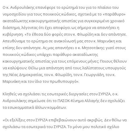
Ο κ. Ανδρουλάκης επανέφερε το ερώτημά του για το πλαίσιο του
νομοσχεδίου για τους ποινικούς κώδικες, σχετικά με το «παράθυρο»
ακαταδίωκτης κακουργηματικής απιστίας για συγκεκριμένο χρονικό
διάστημα, λέγοντας ότι έχει αποφύγει ως σήμερα να απαντήσει η
κυβέρνηση. «Το έθεσα δύο φορές στον κ. Φλωρίδη και δεν απάντησε.
Απευθύναμε το ερώτημα σε ανακοίνωσή μας στον κ. Μαρινάκη και
επίσης δεν απάντησε. Ας μας απαντήσει ο κ. Μητσοτάκης: γιατί στους
ποινικούς κώδικες υπάρχει παράθυρο ακαταδίωκτης
κακουργηματικής απιστίας για τους επόμενους μήνες; Ποιους θέλουν
να καλύψουν; Θέλω μια απάντηση από τους λαλίστατους υπουργούς
της Νέας Δημοκρατίας, τον κ. Φλωρίδη, τον κ. Γεωργιάδη, τον κ.
Μαρινάκη και τον ίδιο τον πρωθυπουργό».
Κληθείς να σχολιάσει τις εσωτερικές διεργασίες στον ΣΥΡΙΖΑ, ο κ.
Ανδρουλάκης σημείωσε ότι το ΠΑΣΟΚ-Κίνημα Αλλαγής δεν σχολιάζει
τα εσωκομματικά άλλων κομμάτων.
«Οι εξελίξεις στον ΣΥΡΙΖΑ επιβεβαιώνουν αυτό ακριβώς. Δεν θέλω να
σχολιάσω τα εσωτερικά του ΣΥΡΙΖΑ. Το μόνο μου πολιτικό σχόλιο