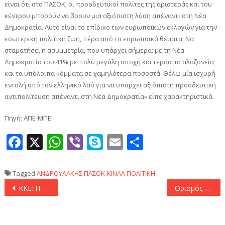
είναι ότι στο ΠΑΣΟΚ, οι προοδευτικοί πολίτες της αριστεράς και του
κέντρου μπορούν να βρουν μια αξιόπιστη λύση απέναντι στη Νέα
Δημοκρατία. Αυτό είναι το επίδικο των ευρωπαϊκών εκλογών για την
εσωτερική πολιτική ζωή, πέρα από το ευρωπαϊκά θέματα. Να
σταματήσει η ασυμμετρία, που υπάρχει σήμερα: με τη Νέα
Δημοκρατία του 41% με πολύ μεγάλη αποχή και τεράστια αλαζονεία
και τα υπόλοιπα κόμματα σε χαμηλότερα ποσοστά. Θέλω μία ισχυρή
εντολή από τον ελληνικό λαό για να υπάρχει αξιόπιστη προοδευτική
αντιπολίτευση απέναντι στη Νέα Δημοκρατία» είπε χαρακτηριστικά.
Πηγή: ΑΠΕ-ΜΠΕ
Facebook
X
WhatsApp
Viber
Skype
Email
Μοιραστεί
Tagged
ΑΝΔΡΟΥΛΑΚΗΣ
ΠΑΣΟΚ-ΚΙΝΑΛ
ΠΟΛΙΤΙΚΗ
Πλοήγηση
ΚΚΕ: Η αποστολή της φρεγάτας «Ύδρα» εμπλέκει τη χώρα σε μια σύγκρουση απρόβλεπτων διαστάσεων
Ορισμός επικεφαλής Γραμματειών της ΝΔ
άρθρων