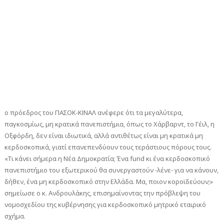
ο πρόεδρος του ΠΑΣΟΚ-ΚΙΝΑΛ ανέφερε ότι τα μεγαλύτερα,
παγκοσμίως, μη κρατικά πανεπιστήμια, όπως το Χάρβαρντ, το Γέιλ, η
Οξφόρδη, δεν είναι ιδιωτικά, αλλά αντιθέτως είναι μη κρατικά μη
κερδοσκοπικά, γιατί επανεπενδύουν τους τεράστιους πόρους τους.
«Τι κάνει σήμερα η Νέα Δημοκρατία; Ένα fund κι ένα κερδοσκοπικό
πανεπιστήμιο του εξωτερικού θα συνεργαστούν -λένε- για να κάνουν,
δήθεν, ένα μη κερδοσκοπικό στην Ελλάδα. Μα, ποιον κοροϊδεύουν;»
σημείωσε ο κ. Ανδρουλάκης, επισημαίνοντας την πρόβλεψη του
νομοσχεδίου της κυβέρνησης για κερδοσκοπικό μητρικό εταιρικό
σχήμα.