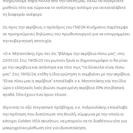
πληρώνουμε πάρα πολλά από την τσέπη μας. Θέλω να συγκρίνετε
μισθούς τότε και τώρα και το αντίστοιχο αντίτιμο για να καταλάβετε
τη διαφορά» ανέφερε.
Ως προς την ακρίβεια, ο πρόεδρος του ΠΑΣΟΚ-Κινήματος παρέπεμψε
σε προηγούμενες δηλώσεις του πρωθυπουργού για να υπογραμμίσει
την κυβερνητική αποτυχία.
«Ο κ. Μητσοτάκης έχει πει ότι “βάλαμε την ακρίβεια πίσω μας”, στις
23/01/23. Στις 19/05/23 τον ρωτούν ξανά οι δημοσιογράφοι τι θα γίνει
με την ακρίβεια και απάντησε και τότε πως “τα δύσκολα είναι πίσω
μας”. Στις 19/02/24, ετέθη η ίδια ερώτηση τι συμβαίνει με την ακρίβεια.
“Είναι πίσω μας η ακρίβεια” επανέλαβε ο κ. Μητσοτάκης και την ίδια
ώρα ο ελληνικός λαός βιώνει σωρευμένη ακρίβεια 30% στα βασικά
αγαθά. Όλα έχουν ένα όριο» τόνισε.
Θίγοντας το οξύ στεγαστικό πρόβλημα, ο κ. Ανδρουλάκης επανέλαβε
την πρόταση που διατύπωσε στη Βουλή, σύμφωνα με την οποία οι
κάτοχοι Golden VISA ακινήτων, να μπορούν να το διαθέτουν είτε για
μακροχρόνια μίσθωση είτε για ιδιοκατοίκηση.