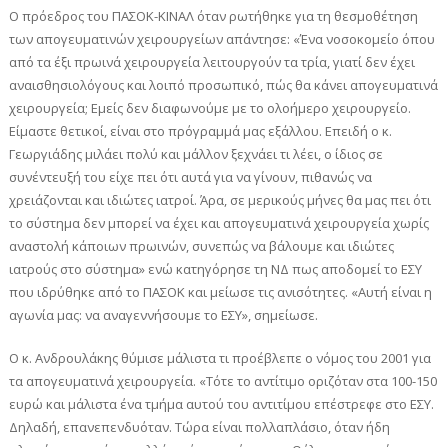
Ο πρόεδρος του ΠΑΣΟΚ-ΚΙΝΑΛ όταν ρωτήθηκε για τη θεσμοθέτηση
των απογευματινών χειρουργείων απάντησε: «Ένα νοσοκομείο όπου
από τα έξι πρωινά χειρουργεία λειτουργούν τα τρία, γιατί δεν έχει
αναισθησιολόγους και λοιπό προσωπικό, πώς θα κάνει απογευματινά
χειρουργεία; Εμείς δεν διαφωνούμε με το ολοήμερο χειρουργείο.
Είμαστε θετικοί, είναι στο πρόγραμμά μας εξάλλου. Επειδή ο κ.
Γεωργιάδης μιλάει πολύ και μάλλον ξεχνάει τι λέει, ο ίδιος σε
συνέντευξή του είχε πει ότι αυτά για να γίνουν, πιθανώς να
χρειάζονται και ιδιώτες ιατροί. Άρα, σε μερικούς μήνες θα μας πει ότι
το σύστημα δεν μπορεί να έχει και απογευματινά χειρουργεία χωρίς
αναστολή κάποιων πρωινών, συνεπώς να βάλουμε και ιδιώτες
ιατρούς στο σύστημα» ενώ κατηγόρησε τη ΝΔ πως αποδομεί το ΕΣΥ
που ιδρύθηκε από το ΠΑΣΟΚ και μείωσε τις ανισότητες. «Αυτή είναι η
αγωνία μας: να αναγεννήσουμε το ΕΣΥ», σημείωσε.
Ο κ. Ανδρουλάκης θύμισε μάλιστα τι προέβλεπε ο νόμος του 2001 για
τα απογευματινά χειρουργεία. «Τότε το αντίτιμο οριζόταν στα 100-150
ευρώ και μάλιστα ένα τμήμα αυτού του αντιτίμου επέστρεφε στο ΕΣΥ.
Δηλαδή, επανεπενδυόταν. Τώρα είναι πολλαπλάσιο, όταν ήδη