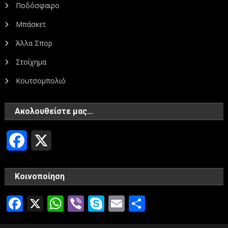
Ποδόσφαιρο
Μπάσκετ
Άλλα Σπορ
Στοίχημα
Κουτσομπολιό
Ακολουθείστε μας…
Facebook
X
Κοινοποίηση
Facebook
X
WhatsApp
Viber
Skype
Email
Μοιραστεί