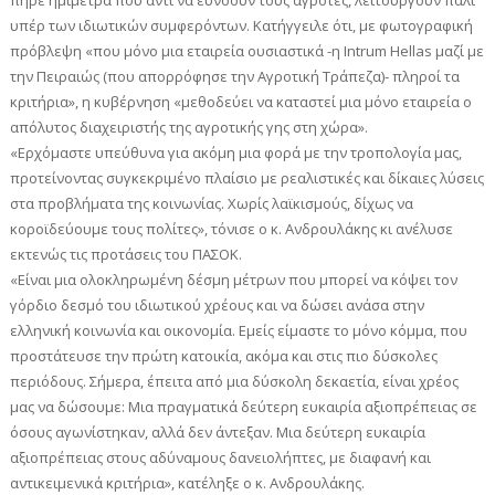
πήρε ημίμετρα που αντί να ευνοούν τους αγρότες, λειτουργούν πάλι
υπέρ των ιδιωτικών συμφερόντων. Κατήγγειλε ότι, με φωτογραφική
πρόβλεψη «που μόνο μια εταιρεία ουσιαστικά -η Intrum Hellas μαζί με
την Πειραιώς (που απορρόφησε την Αγροτική Τράπεζα)- πληροί τα
κριτήρια», η κυβέρνηση «μεθοδεύει να καταστεί μια μόνο εταιρεία ο
απόλυτος διαχειριστής της αγροτικής γης στη χώρα».
«Ερχόμαστε υπεύθυνα για ακόμη μια φορά με την τροπολογία μας,
προτείνοντας συγκεκριμένο πλαίσιο με ρεαλιστικές και δίκαιες λύσεις
στα προβλήματα της κοινωνίας. Χωρίς λαϊκισμούς, δίχως να
κοροϊδεύουμε τους πολίτες», τόνισε ο κ. Ανδρουλάκης κι ανέλυσε
εκτενώς τις προτάσεις του ΠΑΣΟΚ.
«Είναι μια ολοκληρωμένη δέσμη μέτρων που μπορεί να κόψει τον
γόρδιο δεσμό του ιδιωτικού χρέους και να δώσει ανάσα στην
ελληνική κοινωνία και οικονομία. Εμείς είμαστε το μόνο κόμμα, που
προστάτευσε την πρώτη κατοικία, ακόμα και στις πιο δύσκολες
περιόδους. Σήμερα, έπειτα από μια δύσκολη δεκαετία, είναι χρέος
μας να δώσουμε: Μια πραγματικά δεύτερη ευκαιρία αξιοπρέπειας σε
όσους αγωνίστηκαν, αλλά δεν άντεξαν. Μια δεύτερη ευκαιρία
αξιοπρέπειας στους αδύναμους δανειολήπτες, με διαφανή και
αντικειμενικά κριτήρια», κατέληξε ο κ. Ανδρουλάκης.