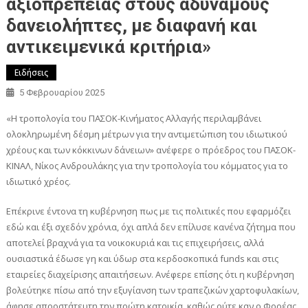
αξιοπρέπειας στους αδύναμους
δανειολήπτες, με διαφανή και
αντικειμενικά κριτήρια»
Ειδήσεις
5 Φεβρουαρίου 2025
«Η τροπολογία του ΠΑΣΟΚ-Κινήματος Αλλαγής περιλαμβάνει
ολοκληρωμένη δέσμη μέτρων για την αντιμετώπιση του ιδιωτικού
χρέους και των κόκκινων δάνειων» ανέφερε ο πρόεδρος του ΠΑΣΟΚ-
ΚΙΝΑΛ, Νίκος Ανδρουλάκης για την τροπολογία του κόμματος για το
ιδιωτικό χρέος.
Επέκρινε έντονα τη κυβέρνηση πως με τις πολιτικές που εφαρμόζει
εδώ και έξι σχεδόν χρόνια, όχι απλά δεν επίλυσε κανένα ζήτημα που
αποτελεί βραχνά για τα νοικοκυριά και τις επιχειρήσεις, αλλά
ουσιαστικά έδωσε γη και ύδωρ στα κερδοσκοπικά funds και στις
εταιρείες διαχείρισης απαιτήσεων. Ανέφερε επίσης ότι η κυβέρνηση
βολεύτηκε πίσω από την εξυγίανση των τραπεζικών χαρτοφυλακίων,
άφησε απροστάτευτη την πρώτη κατοικία, καθώς ούτε καν ο Φορέας