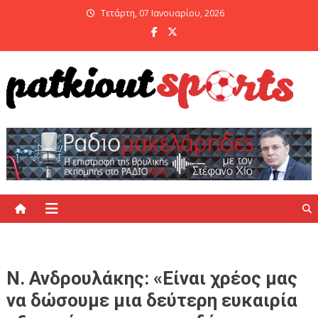
Skip
Τετάρτη, 07 Ιανουαρίου, 2026
to
content
PatKiout Sports
Ό,τι θες να μάθεις στο patkiout – Όλα τα Αθλητικά Νέα
Ν. Ανδρουλάκης: «Είναι χρέος μας
να δώσουμε μια δεύτερη ευκαιρία