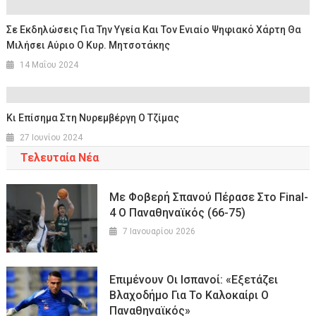
Σε Εκδηλώσεις Για Την Υγεία Και Τον Ενιαίο Ψηφιακό Χάρτη Θα
Μιλήσει Αύριο Ο Κυρ. Μητσοτάκης
14 Μαΐου 2024
Κι Επίσημα Στη Νυρεμβέργη Ο Τζίμας
27 Ιουνίου 2024
Τελευταία Νέα
Με Φοβερή Σπανού Πέρασε Στο Final-
4 Ο Παναθηναϊκός (66-75)
7 Ιανουαρίου 2026
Επιμένουν Οι Ισπανοί: «Εξετάζει
Βλαχοδήμο Για Το Καλοκαίρι Ο
Παναθηναϊκός»