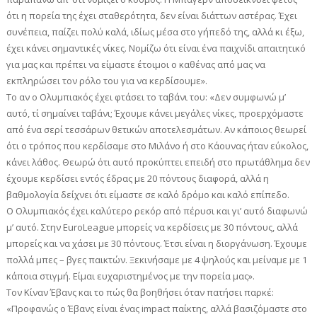
ότι η πορεία της έχει σταθερότητα, δεν είναι διάττων αστέρας. Έχει
συνέπεια, παίζει πολύ καλά, ιδίως μέσα στο γήπεδό της, αλλά κι έξω,
έχει κάνει σημαντικές νίκες. Νομίζω ότι είναι ένα παιχνίδι απαιτητικό
για μας και πρέπει να είμαστε έτοιμοι ο καθένας από μας να
εκπληρώσει τον ρόλο του για να κερδίσουμε».
Το αν ο Ολυμπιακός έχει φτάσει το ταβάνι του: «Δεν συμφωνώ μ’
αυτό, τί σημαίνει ταβάνι; Έχουμε κάνει μεγάλες νίκες, προερχόμαστε
από ένα σερί τεσσάρων θετικών αποτελεσμάτων. Αν κάποιος θεωρεί
ότι ο τρόπος που κερδίσαμε στο Μιλάνο ή στο Κάουνας ήταν εύκολος,
κάνει λάθος. Θεωρώ ότι αυτό προκύπτει επειδή στο πρωτάθλημα δεν
έχουμε κερδίσει εντός έδρας με 20 πόντους διαφορά, αλλά η
βαθμολογία δείχνει ότι είμαστε σε καλό δρόμο και καλό επίπεδο.
Ο Ολυμπιακός έχει καλύτερο ρεκόρ από πέρυσι και γι’ αυτό διαφωνώ
μ’ αυτό. Στην EuroLeague μπορείς να κερδίσεις με 30 πόντους, αλλά
μπορείς και να χάσει με 30 πόντους. Έτσι είναι η διοργάνωση. Έχουμε
πολλά μπες – βγες παικτών. Ξεκινήσαμε με 4 ψηλούς και μείναμε με 1
κάποια στιγμή. Είμαι ευχαριστημένος με την πορεία μας».
Τον Κίναν Έβανς και το πώς θα βοηθήσει όταν πατήσει παρκέ:
«Προφανώς ο Έβανς είναι ένας impact παίκτης, αλλά βασιζόμαστε στο