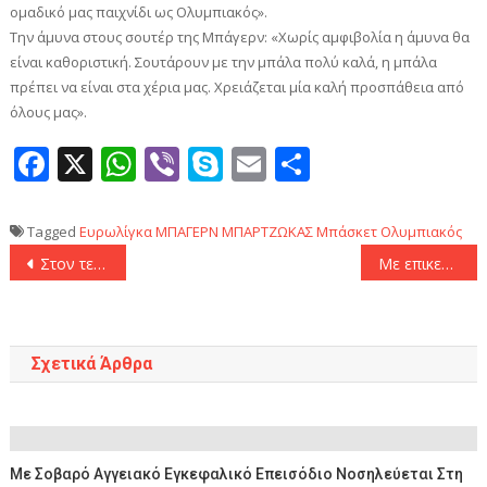
ομαδικό μας παιχνίδι ως Ολυμπιακός».
Την άμυνα στους σουτέρ της Μπάγερν: «Χωρίς αμφιβολία η άμυνα θα
είναι καθοριστική. Σουτάρουν με την μπάλα πολύ καλά, η μπάλα
πρέπει να είναι στα χέρια μας. Χρειάζεται μία καλή προσπάθεια από
όλους μας».
Facebook
X
WhatsApp
Viber
Skype
Email
Μοιραστεί
Tagged
Ευρωλίγκα
ΜΠΑΓΕΡΝ
ΜΠΑΡΤΖΩΚΑΣ
Μπάσκετ
Ολυμπιακός
Πλοήγηση
Στον τελικό η Μπαρτσελόνα, «καθάρισε» την Αθλέτικ Μπιλμπάο με 2-0
Με επικεφαλής αποστολής τον Μάριο Ηλιόπουλο η ΑΕΚ στην Τούμπα
άρθρων
Σχετικά Άρθρα
Με Σοβαρό Αγγειακό Εγκεφαλικό Επεισόδιο Νοσηλεύεται Στη