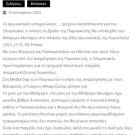
Ειδήσεις
Μπάσκετ
9 Ιανουαρίου 2025
Οι αγωνιστικές υποχρεώσεις … τρέχουν ακατάπαυστα για τον
Ολυμπιακό, ο οποίος το βράδυ της Παρασκευής θα υποδεχθεί την
Μπάγερν Μονάχου στο πλαίσιο της 20ής αγωνιστικής της Ευρωλίγκα
(10/1, 21:15, NS Prime)
Με τους Φουρνιέ και Παπανικολάου να τίθενται νοκ-άουτ λόγω
ιώσεων από την αναμέτρηση της Παρασκευής, ο Ολυμπιακός
προετοιμάστηκε για το τρομερά απαιτητικό παιχνίδι,
αντιμετωπίζοντας δυσκολίες.
Στη Media Day των Πειραιωτών ενόψει της αναμέτρησης με τους
Βαυαρούς, ο Γιώργος Μπαρτζώκας μίλησε για:
Το ματς με την Μπάγερν: «Το ματς με την Μπάγερν Μονάχου έχει
μεγάλο βαθμό δυσκολίας. Δυστυχώς είμαστε σ’ ένα κακό timing,
καθώς ο Παπανικολάου και ο Φουρνιέ δεν θα αγωνιστούν λόγω
γρίπης. Το ροτέσιον θα είναι μικρό, συν κάποια μικροπροβλήματα
τραυματισμών που δεν πιστεύω ότι θα γίνουν απουσίες.
Είναι ένα παιχνίδι που έχει δυσκολία, αλλά στο μυαλό το δικό μας λίγο
παραπάνω απ’ ότι νομίζει ο κόσμος. Η Μπάγερν αποδεικνύει φέτος