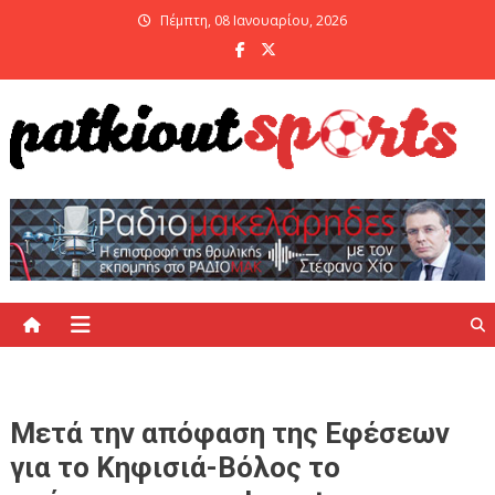
Skip
Πέμπτη, 08 Ιανουαρίου, 2026
to
content
PatKiout Sports
Ό,τι θες να μάθεις στο patkiout – Όλα τα Αθλητικά Νέα
Μετά την απόφαση της Εφέσεων
για το Κηφισιά-Βόλος το