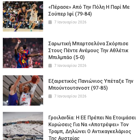
«Πέρασε» Από Την Πόλη Η Παρί Με
Σούπερ Ιφί (79-84)
7 Ιανουαρίου 2026
Σαρωτική Μπαρτσελόνα Σκόρπισε
Στους Πέντε Ανέμους Την Αθλέτικ
Μπιλμπάο (5-0)
7 Ιανουαρίου 2026
Εξαιρετικός Πανιώνιος Υπέταξε Την
Μπούντουτσνοστ (97-85)
7 Ιανουαρίου 2026
Γροιλανδία: Η ΕΕ Πρέπει Να Ετοιμάσει
Κυρώσεις Για Να «αποτρέψει» Τον
Τραμπ, Δηλώνει Ο Αντικαγκελάριος
Της Αυστρίας