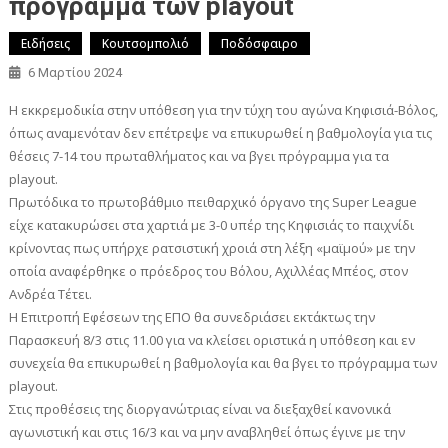
πρόγραμμα των playout
Ειδήσεις
Κουτσομπολιό
Ποδόσφαιρο
6 Μαρτίου 2024
Η εκκρεμοδικία στην υπόθεση για την τύχη του αγώνα Κηφισιά-Βόλος,
όπως αναμενόταν δεν επέτρεψε να επικυρωθεί η βαθμολογία για τις
θέσεις 7-14 του πρωταθλήματος και να βγει πρόγραμμα για τα
playout.
Πρωτόδικα το πρωτοβάθμιο πειθαρχικό όργανο της Super League
είχε κατακυρώσει στα χαρτιά με 3-0 υπέρ της Κηφισιάς το παιχνίδι
κρίνοντας πως υπήρχε ρατσιστική χροιά στη λέξη «μαϊμού» με την
οποία αναφέρθηκε ο πρόεδρος του Βόλου, Αχιλλέας Μπέος, στον
Ανδρέα Τέτει.
Η Επιτροπή Εφέσεων της ΕΠΟ θα συνεδριάσει εκτάκτως την
Παρασκευή 8/3 στις 11.00 για να κλείσει οριστικά η υπόθεση και εν
συνεχεία θα επικυρωθεί η βαθμολογία και θα βγει το πρόγραμμα των
playout.
Στις προθέσεις της διοργανώτριας είναι να διεξαχθεί κανονικά
αγωνιστική και στις 16/3 και να μην αναβληθεί όπως έγινε με την