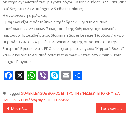
δεύτερη αγωνιστική των playoffs λόγω Εθνικής ομάδας. Άλλωστε, στις
ομάδες αυτές δεν υπάρχουν διεθνείς παίκτες.
H ανακοίνωση της λίγκας:
Ομόφωνα εξουσιοδοτήθηκε ο πρόεδρος Δ.Σ. για την τυπική
επικύρωση των θέσεων 7 έως και 14 της βαθμολογίας κανονικής
περιόδου Πρωταθλήματος Stoiximan Super League 1 (ανδρών) αγων.
περιόδου 2023 – 24, μετά την ανακοίνωση της απόφασης από την
Επιτροπή Εφέσεων της ΕΠΟ, σε σχέση με τον αγώνα “Κηφισιά-Βόλος”,
καθώς και για τον τυπικό ορισμό των αγώνων των Stoiximan Super
League Playouts.
Facebook
X
WhatsApp
Viber
Skype
Email
Μοιραστεί
Tagged
SUPER LEAGUE
ΒΟΛΟΣ
ΕΠΙΤΡΟΠΗ ΕΦΕΣΕΩΝ
ΕΠΟ
ΚΗΦΙΣΙΑ
ΠΛΕΙ - ΑΟΥΤ
Ποδόσφαιρο
ΠΡΟΓΡΑΜΜΑ
Πλοήγηση
Μεντιλίμπαρ: «Θέλουμε δύο καλά αποτελέσματα, έχω αποφασίσει πως θα παίξουμε»
Τρύφωνας Σαμαράς: “Έκοψα την πιπίλα μετά τα 12 μου χρόνια”
άρθρων