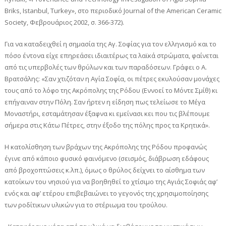
Briks, Istanbul, Turkey», στο περιοδικό Journal of the American Ceramic
Society, Φεβρουάριος 2002, σ. 366-372).
Για να καταδειχθεί η σημασία της Αγ. Σοφίας για τον ελληνισμό και το
πόσο έντονα είχε επηρεάσει ιδιαιτέρως τα λαϊκά στρώματα, φαίνεται
από τις υπερβολές των θρύλων και των παραδόσεων. Γράφει ο Α.
Βρατσάλης: «Σαν χτιζόταν η Αγία Σοφία, οι πέτρες εκυλούσαν μονάχες
τους από το λόφο της Ακρόπολης της Ρόδου (Εννοεί το Μόντε Σμίθ) κι
επήγαιναν στην Πόλη. Σαν ήρτεν η είδηση πως τελείωσε το Μέγα
Μοναστήρι, εσταμάτησαν έξαφνα κι εμείνασι κει που τις βλέπουμε
σήμερα στις Κάτω Πέτρες, στην έξοδο της πόλης προς τα Κρητικά».
Η κατολίσθηση των βράχων της Ακρόπολης της Ρόδου προφανώς
έγινε από κάποιο φυσικό φαινόμενο (σεισμός, διάβρωση εδάφους
από βροχοπτώσεις κ.λπ.), όμως ο θρύλος δείχνει το αίσθημα των
κατοίκων του νησιού για να βοηθηθεί το χτίσιμο της Αγιάς Σοφιάς αφ’
ενός και αφ’ ετέρου επιβεβαιώνει το γεγονός της χρησιμοποίησης
των ροδίτικων υλικών για το στέριωμα του τρούλου.