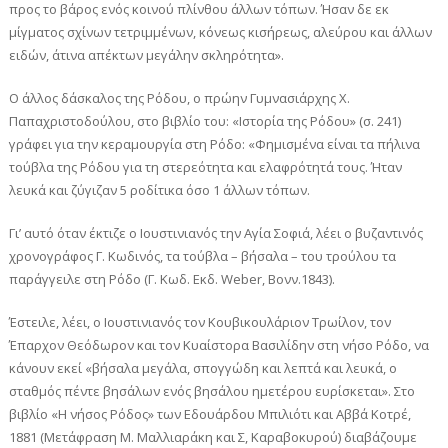
προς το βάρος ενός κοινού πλίνθου άλλων τόπων. Ήσαν δε εκ
μίγματος σχίνων τετριμμένων, κόνεως κισήρεως, αλεύρου και άλλων
ειδών, άτινα απέκτων μεγάλην σκληρότητα».
Ο άλλος δάσκαλος της Ρόδου, ο πρώην Γυμνασιάρχης Χ.
Παπαχριστοδούλου, στο βιβλίο του: «Ιστορία της Ρόδου» (σ. 241)
γράφει για την κεραμουργία στη Ρόδο: «Φημισμένα είναι τα πήλινα
τούβλα της Ρόδου για τη στερεότητα και ελαφρότητά τους. Ήταν
λευκά και ζύγιζαν 5 ροδίτικα όσο 1 άλλων τόπων.
Γι’ αυτό όταν έκτιζε ο Ιουστινιανός την Αγία Σοφιά, λέει ο βυζαντινός
χρονογράφος Γ. Κωδινός, τα τούβλα – βήσαλα – του τρούλου τα
παράγγειλε στη Ρόδο (Γ. Κωδ. Εκδ. Weber, Bονν.1843).
Έστειλε, λέει, ο Ιουστινιανός τον Κουβικουλάριον Τρωίλον, τον
Έπαρχον Θεόδωρον και τον Κυαίστορα Βασιλίδην στη νήσο Ρόδο, να
κάνουν εκεί «βήσαλα μεγάλα, σπογγώδη και λεπτά και λευκά, ο
σταθμός πέντε βησάλων ενός βησάλου ημετέρου ευρίσκεται». Στο
βιβλίο «Η νήσος Ρόδος» των Εδουάρδου Μπιλιότι και Αββά Κοτρέ,
1881 (Μετάφραση Μ. Μαλλιαράκη και Σ, Καραβοκυρού) διαβάζουμε