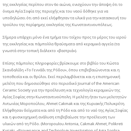
της εκκλησίας περίπου στον 6ο αιώνα, ενισχύουν την άποψη ότι το
όνομα Αγία Σοφία της περιοχής και του ναού δόθηκε για να
υποδηλώσει ότι από εκεί ελήφθησαν τα υλικά για την κατασκευή του
τρούλου της περίφημης εκκλησίας της Κωνσταντινουπόλεως.
Σήμερα υπάρχει μόνο ένα τμήμα του τοίχου προς το μέρος του ιερού
της εκκλησίας και πάμπολλα θραύσματα από κεραμικά αγγεία (τα
γνωστά στην τοπική διάλεκτο «βαστριά»).
Επίσης πάμπολες πληροφορίες βρίσκουμε στο βιβλίο του Κώστα
Σκανδαλίδη «Το Γεννάδι της Ρόδου», όπου επιβεβαιώνονται και η
τοποθεσία και οι θρύλοι. Εκεί περιλαμβάνεται και η επιστημονική
μελέτη που δημοσιεύθηκε στο περιοδικό Journal of the American
Ceramic Society για την προέλευση και τεχνολογία κεραμικών της
Αγίας Σοφίας στην Κωνσταντινούπολη. Η μελέτη ήταν των μελετητών
Αντωνίας Μοροπούλου, Ahmet Cakmak και της Κυριακής Πολυκρέτη.
Ελήφθησαν δείγματα και από τη Ρόδο και από το ναό της Αγίας Σοφίας
και η φυσικοχημική ανάλυση επιβεβαίωσε την προέλευση των
υλικών από τη Ρόδο. (Moropoulou Antonia, Cakmak Ahmet, Polikreti
Kyriaki, «Provenance and Technology Investigation of Agia Sophia