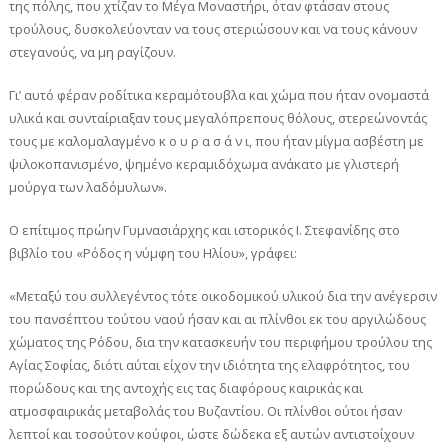
της πόλης, που χτίζαν το Μέγα Μοναστήρι, όταν φτάσαν στους
τρούλους, δυσκολεύονταν να τους στεριώσουν και να τους κάνουν
στεγανούς, να μη ραγίζουν.
Γι’ αυτό φέραν ροδίτικα κεραμότουβλα και χώμα που ήταν ονομαστά
υλικά και συνταίριαξαν τους μεγαλόπρεπους θόλους, στερεώνοντάς
τους με καλομαλαγμένο κ ο υ ρ α σ ά ν ι, που ήταν μίγμα ασβέστη με
ψιλοκοπανισμένο, ψημένο κεραμιδόχωμα ανάκατο με γλιστερή
μούργα των λαδόμυλων».
Ο επίτιμος πρώην Γυμνασιάρχης και ιστορικός Ι. Στεφανίδης στο
βιβλίο του «Ρόδος η νύμφη του Ηλίου», γράφει:
«Μεταξύ του συλλεγέντος τότε οικοδομικού υλικού δια την ανέγερσιν
του πανσέπτου τούτου ναού ήσαν και αι πλίνθοι εκ του αργιλώδους
χώματος της Ρόδου, δια την κατασκευήν του περιφήμου τρούλου της
Αγίας Σοφίας, διότι αύται είχον την ιδιότητα της ελαφρότητoς, του
πορώδους και της αντοχής εις τας διαφόρους καιρικάς και
ατμοσφαιρικάς μεταβολάς του Βυζαντίου. Οι πλίνθοι ούτοι ήσαν
λεπτοί και τοσούτον κούφοι, ώστε δώδεκα εξ αυτών αντιστοίχουν