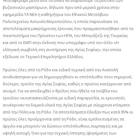
«Καταφέραμε μέσα από τα υλικά να διαβάσουμε τα μυστικά των
βυζαντινών μαστόρων», δήλωσε πριν από μερικά χρόνια στην
εφημερίδα ΤΑ ΝΕΑ η καθηγήτρια του Εθνικού Μετσόβιου
Πολυτεχνείου Αντωνία Μοροπούλου, η οποία παρουσίασε τα
αποτελέσματα μακρόχρονης έρευνας που πραγματοποιήθηκε από τα
πανεπιστήμια του Πρίνστον των ΗΠΑ, του Μπογάζιτζι της Τουρκίας
και από το ΕΜΠ στην έκδοση που υπογράφει υπό τον τίτλο «Η
ελληνική συμβολή στη συντήρηση της Αγίας Σοφίας», την οποία
εξέδωσε το Τεχνικό Επιμελητήριο Ελλάδος.
Πρώτες ύλες από τη Ρόδο και ειδική τεχνική από την Ανατολή
συνδυάστηκαν για να δημιουργηθούν οι οπτόπλινθοι στον σημερινό,
δεύτερο, τρούλο της Αγίας Σοφίας, καθώς ο πρώτος κατέρρευσε από
σεισμό. Για να αποδειχθεί ο θρύλος που ήθελε τα τούβλα του
τρούλου να κατασκευάζονται με ειδική παραγγελία, οι ερευνητές
συνέκριναν τα δομικά υλικά της Αγίας Σοφίας με σύγχρονα κτίσματα
από την Πόλη και τη Ρόδο. Τα αποτελέσματα έδειξαν πως κατά 95% οι
πρώτες ύλες προέρχονται από τη Ρόδο, είναι εμπλουτισμένες σε
άργιλο και μπορούν να δώσουν οπτόπλινθους συμπαγείς και με
υψηλή αντοχή. Όσο για την τεχνική όπτησης (ψησίματος των