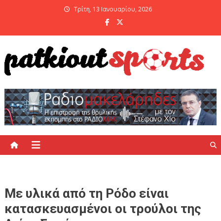
Skip
Τρίτη, 13 Ιανουαρίου, 2026
to
content
PatKiout Sports
Ό,τι θες να μάθεις στο patkiout – Όλα τα Αθλητικά Νέα
Με υλικά από τη Ρόδο είναι
κατασκευασμένοι οι τρούλοι της