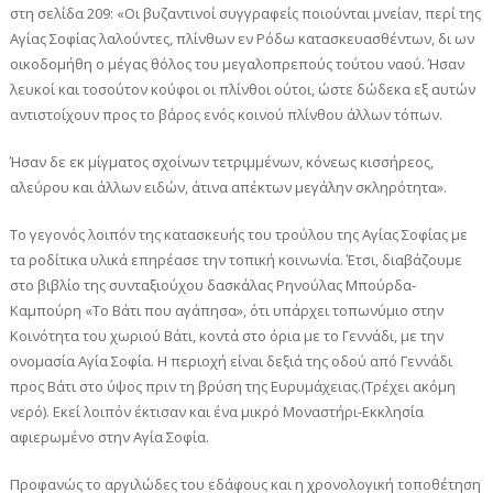
στη σελίδα 209: «Οι βυζαντινοί συγγραφείς ποιούνται μνείαν, περί της
Αγίας Σοφίας λαλούντες, πλίνθων εν Ρόδω κατασκευασθέντων, δι ων
οικοδομήθη ο μέγας θόλος του μεγαλοπρεπούς τούτου ναού. Ήσαν
λευκοί και τοσούτον κούφοι οι πλίνθοι ούτοι, ώστε δώδεκα εξ αυτών
αντιστοίχουν προς το βάρος ενός κοινού πλίνθου άλλων τόπων.
Ήσαν δε εκ μίγματος σχοίνων τετριμμένων, κόνεως κισσήρεος,
αλεύρου και άλλων ειδών, άτινα απέκτων μεγάλην σκληρότητα».
Το γεγονός λοιπόν της κατασκευής του τρούλου της Αγίας Σοφίας με
τα ροδίτικα υλικά επηρέασε την τοπική κοινωνία. Έτσι, διαβάζουμε
στο βιβλίο της συνταξιούχου δασκάλας Ρηνούλας Μπούρδα-
Καμπούρη «Το Βάτι που αγάπησα», ότι υπάρχει τοπωνύμιο στην
Κοινότητα του χωριού Βάτι, κοντά στο όρια με το Γεννάδι, με την
ονομασία Αγία Σοφία. Η περιοχή είναι δεξιά της οδού από Γεννάδι
προς Βάτι στο ύψος πριν τη βρύση της Ευρυμάχειας.(Τρέχει ακόμη
νερό). Εκεί λοιπόν έκτισαν και ένα μικρό Μοναστήρι-Εκκλησία
αφιερωμένο στην Αγία Σοφία.
Προφανώς το αργιλώδες του εδάφους και η χρονολογική τοποθέτηση