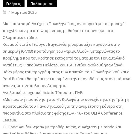
Ειδήσεις
Ποδόσφαιρο
4 Μαρτίου 2025
Μια επιστροφή θα έχει ο Παναθηναϊκός, αναφορικά με το προσεχές
παιχνίδι κόντρα στη Φιορεντίνα, μεθαύριο το απόγευμα στο
Ολυμπιακό στάδιο.
Και αυτό γιατί ο Γιώργος Βαγιαννίδης συμμετείχε κανονικά στην
σημερινή (04/03) προπόνηση του «τριφυλλιού», ξεπερνώντας το
πρόβλημα που τον κράτησε εκτός από το ματς με τον Παναιτωλικό!
Αντιθέτως, Φακούντο Πελίστρι και Τιν Γεντβάι ακολούθησαν ξανά
μόνο μέρος του προγράμματος των παικτών του Παναθηναϊκού και ο
Ρουί Βιτόρια θα πρέπει να περιμένει την επάνοδό τους στον επόμενο
αγώνα, με αντίπαλο τον Ατρόμητο…
Αναλυτικά το σχετικό δελτίο Τύπου της ΠΑΕ:
«Με πρωινή προπόνηση στο «Γ. Καλαφάτης» συνεχίστηκε την Τρίτη η
προετοιμασία του Παναθηναϊκού για την αναμέτρηση κόντρα στη
Φιορεντίνα στο πλαίσιο της φάσης των «16» του UEFA Conference
League.
Οι Πράσινοι ξεκίνησαν με προθέρμανση, συνέχισαν με rondo και
ακολούθως δόθηκε έμφαση στην τακτική. Το πρόγραμμα