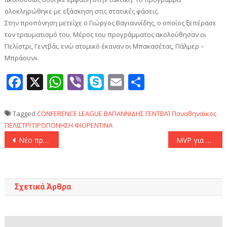
ολοκληρώθηκε με εξάσκηση στις στατικές φάσεις.
Στην προπόνηση μετείχε ο Γιώργος Βαγιαννίδης, ο οποίος ξεπέρασε
τον τραυματισμό του. Μέρος του προγράμματος ακολούθησαν οι
Πελίστρι, Γεντβάι, ενώ ατομικό έκαναν οι Μπακασέτας, Πάλμερ –
Μπράουν».
Facebook
X
WhatsApp
Viber
Skype
Email
Μοιραστεί
Tagged
CONFERENCE LEAGUE
ΒΑΓΙΑΝΝΙΔΗΣ
ΓΕΝΤΒΑΊ
Παναθηναϊκος
ΠΕΛΙΣΤΡΙ
ΠΡΟΠΟΝΗΣΗ
ΦΙΟΡΕΝΤΙΝΑ
Πλοήγηση
Νέο πρόβλημα με Σίστο στον Άρη
ΜVP για έκτη φορά ο ασταμάτητος Βεζένκοφ!
άρθρων
Σχετικά Άρθρα