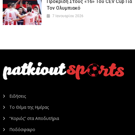
Πρόκριση Στους «16» Του CEV Cup Για
Τον Ολυμπιακό
7 Ιανουαρίου 2026
Ειδήσεις
Το Θέμα της Ημέρας
“Κοριός” στα Αποδυτήρια
Ποδόσφαιρο