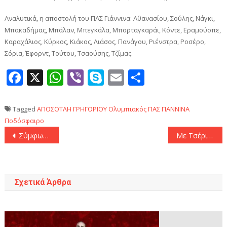
Αναλυτικά, η αποστολή του ΠΑΣ Γιάννινα: Αθανασίου, Σούλης, Νάγκι,
Μπακαδήμας, Μπάλαν, Μπεγκάλα, Μπορταγκαράι, Κόντε, Εραμούσπε,
Καραχάλιος, Κύρκος, Κιάκος, Λιάσος, Πανάγου, Ριένστρα, Ροσέρο,
Σόρια, Έφορντ, Τούτου, Τσαούσης, Τζίμας.
Facebook
X
WhatsApp
Viber
Skype
Email
Μοιραστεί
Tagged
ΑΠΟΣΟΤΛΗ
ΓΡΗΓΟΡΙΟΥ
Ολυμπιακός
ΠΑΣ ΓΙΑΝΝΙΝΑ
Ποδόσφαιρο
Πλοήγηση
Σύμφωνα με τους Ιταλούς: «Απέρριψε πρόταση του Ολυμπιακού ο Μπρέκαλο»
Mε Τσέριν και Γερεμέγεφ ο Παναθηναϊκός στην Τούμπα
άρθρων
Σχετικά Άρθρα