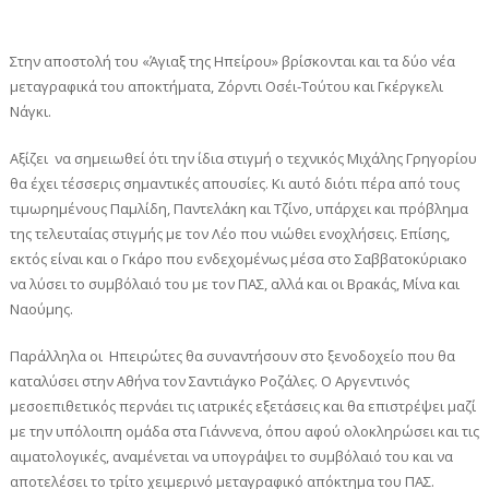
Στην αποστολή του «Άγιαξ της Ηπείρου» βρίσκονται και τα δύο νέα
μεταγραφικά του αποκτήματα, Ζόρντι Οσέι-Τούτου και Γκέργκελι
Νάγκι.
Αξίζει να σημειωθεί ότι την ίδια στιγμή ο τεχνικός Μιχάλης Γρηγορίου
θα έχει τέσσερις σημαντικές απουσίες. Κι αυτό διότι πέρα από τους
τιμωρημένους Παμλίδη, Παντελάκη και Τζίνο, υπάρχει και πρόβλημα
της τελευταίας στιγμής με τον Λέο που νιώθει ενοχλήσεις. Επίσης,
εκτός είναι και ο Γκάρο που ενδεχομένως μέσα στο Σαββατοκύριακο
να λύσει το συμβόλαιό του με τον ΠΑΣ, αλλά και οι Βρακάς, Μίνα και
Ναούμης.
Παράλληλα οι Ηπειρώτες θα συναντήσουν στο ξενοδοχείο που θα
καταλύσει στην Αθήνα τον Σαντιάγκο Ροζάλες. Ο Αργεντινός
μεσοεπιθετικός περνάει τις ιατρικές εξετάσεις και θα επιστρέψει μαζί
με την υπόλοιπη ομάδα στα Γιάννενα, όπου αφού ολοκληρώσει και τις
αιματολογικές, αναμένεται να υπογράψει το συμβόλαιό του και να
αποτελέσει το τρίτο χειμερινό μεταγραφικό απόκτημα του ΠΑΣ.