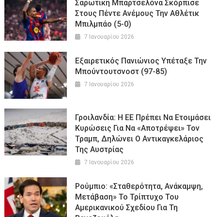
Σαρωτική Μπαρτσελόνα Σκόρπισε
Στους Πέντε Ανέμους Την Αθλέτικ
Μπιλμπάο (5-0)
7 Ιανουαρίου 2026
Εξαιρετικός Πανιώνιος Υπέταξε Την
Μπούντουτσνοστ (97-85)
7 Ιανουαρίου 2026
Γροιλανδία: Η ΕΕ Πρέπει Να Ετοιμάσει
Κυρώσεις Για Να «αποτρέψει» Τον
Τραμπ, Δηλώνει Ο Αντικαγκελάριος
Της Αυστρίας
7 Ιανουαρίου 2026
Ρούμπιο: «Σταθερότητα, Ανάκαμψη,
Μετάβαση» Το Τρίπτυχο Του
Αμερικανικού Σχεδίου Για Τη