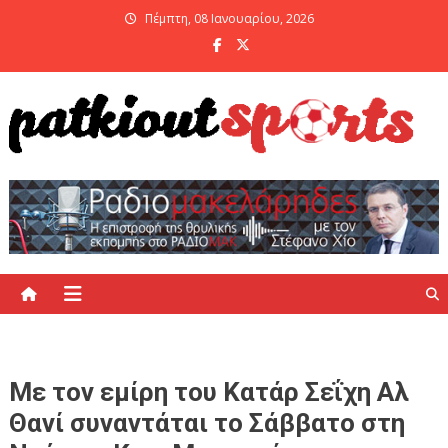
Skip
Πέμπτη, 08 Ιανουαρίου, 2026
to
content
PatKiout Sports
Ό,τι θες να μάθεις στο patkiout – Όλα τα Αθλητικά Νέα
Με τον εμίρη του Κατάρ Σεΐχη Αλ
Θανί συναντάται το Σάββατο στη