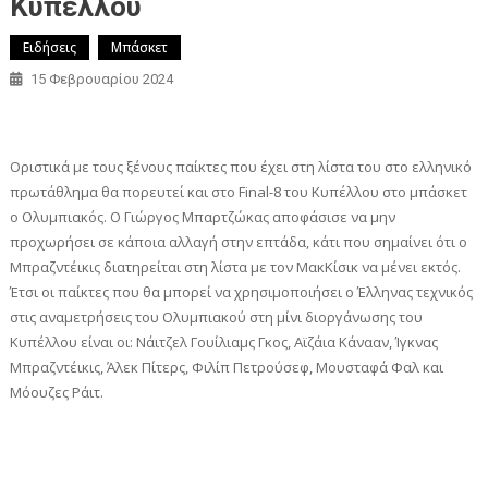
Κυπέλλου
Ειδήσεις
Μπάσκετ
15 Φεβρουαρίου 2024
Οριστικά με τους ξένους παίκτες που έχει στη λίστα του στο ελληνικό
πρωτάθλημα θα πορευτεί και στο Final-8 του Κυπέλλου στο μπάσκετ
ο Ολυμπιακός. Ο Γιώργος Μπαρτζώκας αποφάσισε να μην
προχωρήσει σε κάποια αλλαγή στην επτάδα, κάτι που σημαίνει ότι ο
Μπραζντέικις διατηρείται στη λίστα με τον ΜακΚίσικ να μένει εκτός.
Έτσι οι παίκτες που θα μπορεί να χρησιμοποιήσει ο Έλληνας τεχνικός
στις αναμετρήσεις του Ολυμπιακού στη μίνι διοργάνωσης του
Κυπέλλου είναι οι: Νάιτζελ Γουίλιαμς Γκος, Αϊζάια Κάνααν, Ίγκνας
Μπραζντέικις, Άλεκ Πίτερς, Φιλίπ Πετρούσεφ, Μουσταφά Φαλ και
Μόουζες Ράιτ.