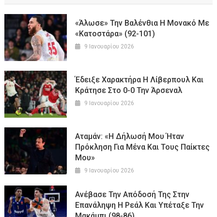
«Άλωσε» Την Βαλένθια Η Μονακό Με
«κατοστάρα» (92-101)
9 Ιανουαρίου 2026
Έδειξε Χαρακτήρα Η Λίβερπουλ Και
Κράτησε Στο 0-0 Την Άρσεναλ
9 Ιανουαρίου 2026
Αταμάν: «Η Δήλωσή Μου Ήταν
Πρόκληση Για Μένα Και Τους Παίκτες
Μου»
9 Ιανουαρίου 2026
Ανέβασε Την Απόδοσή Της Στην
Επανάληψη Η Ρεάλ Και Υπέταξε Την
Μακάμπι (98-86)