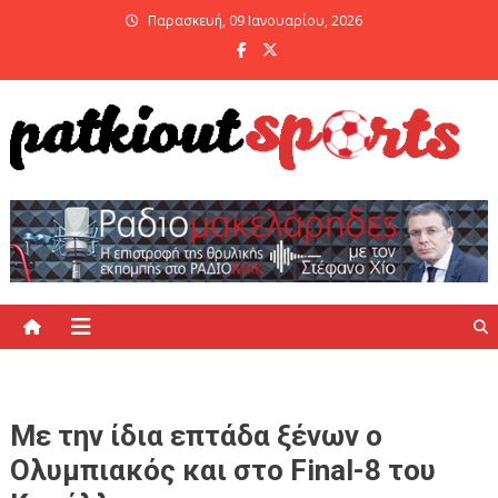
Skip
Παρασκευή, 09 Ιανουαρίου, 2026
to
content
PatKiout Sports
Ό,τι θες να μάθεις στο patkiout – Όλα τα Αθλητικά Νέα
Με την ίδια επτάδα ξένων ο
Ολυμπιακός και στο Final-8 του