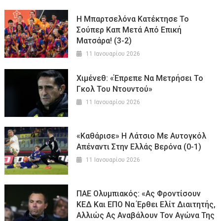
Η Μπαρτσελόνα Κατέκτησε Το
Σούπερ Καπ Μετά Από Επική
Ματσάρα! (3-2)
11 Ιανουαρίου 2026
Χιμένεθ: «Έπρεπε Να Μετρήσει Το
Γκολ Του Ντουντού»
11 Ιανουαρίου 2026
«Καθάρισε» Η Λάτσιο Με Αυτογκόλ
Απέναντι Στην Ελλάς Βερόνα (0-1)
11 Ιανουαρίου 2026
ΠΑΕ Ολυμπιακός: «Ας Φροντίσουν
ΚΕΔ Και ΕΠΟ Να Έρθει Ελίτ Διαιτητής,
Αλλιώς Ας Αναβάλουν Τον Αγώνα Της