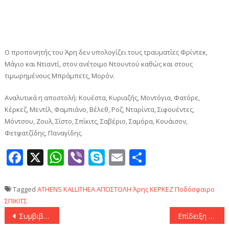
Ο προπονητής του Άρη δεν υπολογίζει τους τραυματίες Φρίντεκ,
Μάγιο και Ντιαντί, στον ανέτοιμο Ντουντού καθώς και στους
τιμωρημένους Μπράμπετς, Μορόν.
Αναλυτικά η αποστολή: Κουέστα, Κυριαζής, Μοντόγια, Φατόρε,
Κέρκεζ, Μεντίλ, Φαμπιάνο, Βέλεθ, Ροζ, Νταρίντα, Σιφουέντες,
Μόντσου, Ζουλ, Σίστο, Σπίκιτς, Σαβέριο, Σαμόρα, Κουάισον,
Φετφατζίδης, Παναγίδης.
Facebook
X
WhatsApp
Viber
Skype
Email
Μοιραστεί
Tagged
ATHENS KALLITHEA
ΑΠΟΣΤΟΛΗ
Άρης
ΚΕΡΚΕΖ
Ποδόσφαιρο
ΣΠΙΚΙΤΣ
Πλοήγηση
Συμβιβάστηκαν με το 0-0 Χετάφε και Σεβίλλη
Επίδειξη δύναμης από τον Ολυμπιακό κόντρα στον Αμύντα (40-88)