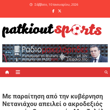
Skip
Σάββατο, 10 Ιανουαρίου, 2026
to
content
PatKiout Sports
Ό,τι θες να μάθεις στο patkiout – Όλα τα Αθλητικά Νέα
Με παραίτηση από την κυβέρνηση
Νετανιάχου απειλεί ο ακροδεξιός