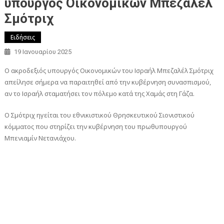
υπουργός Οικονομικών Μπεζαλέλ
Σμότριχ
Ειδήσεις
19 Ιανουαρίου 2025
Ο ακροδεξιός υπουργός Οικονομικών του Ισραήλ Μπεζαλέλ Σμότριχ
απείλησε σήμερα να παραιτηθεί από την κυβέρνηση συνασπισμού,
αν το Ισραήλ σταματήσει τον πόλεμο κατά της Χαμάς στη Γάζα.
Ο Σμότριχ ηγείται του εθνικιστικού Θρησκευτικού Σιονιστικού
κόμματος που στηρίζει την κυβέρνηση του πρωθυπουργού
Μπενιαμίν Νετανιάχου.