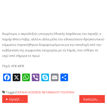
Νωρίτερα, ο ακροδεξιός υπουργός Εθνικής Ασφάλειας του Ισραήλ, ο
Ιταμάρ Μπεν-Γκβιρ, αλλά κι άλλα μέλη του εθνικιστικού-θρησκευτικού
κόμματος παραιτήθηκαν διαμαρτυρόμενα για την αποδοχή από την
κυβέρνηση της συμφωνίας εκεχειρίας με τη Χαμάς, που τέθηκε σε
ισχύ από σήμερα το πρωί.
Πηγή: ΑΠΕ-ΜΠΕ
Facebook
X
WhatsApp
Viber
Skype
Email
Μοιραστεί
Tagged
ΙΣΡΑΗΛ
ΚΟΣΜΟΣ
ΝΕΤΑΝΙΑΧΟΥ
ΠΟΛΙΤΙΚΗ
Πλοήγηση
Ισραήλ: Απελευθερώθηκαν οι τρεις όμηροι
Καπιτώλιο, μεγιστάνες της τεχνολογίας, Village People – Τη Δευτέρα η δεύτερη ορκωμοσία Τραμπ
άρθρων