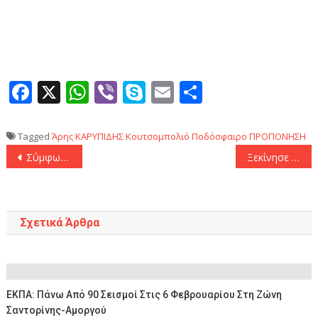
Facebook
X
WhatsApp
Viber
Skype
Email
Μοιραστεί
Tagged
Άρης
ΚΑΡΥΠΙΔΗΣ
Κουτσομπολιό
Ποδόσφαιρο
ΠΡΟΠΟΝΗΣΗ
Πλοήγηση
Σύμφωνα με τουρκικά δημοσιεύματα: «Ετοιμάζει κίνηση η ΑΕΚ για Μαζουακού»
Ξεκίνησε η εποχή Τούχελ στην Εθνική Αγγλίας
άρθρων
Σχετικά Άρθρα
ΕΚΠΑ: Πάνω Από 90 Σεισμοί Στις 6 Φεβρουαρίου Στη Ζώνη
Σαντορίνης-Αμοργού