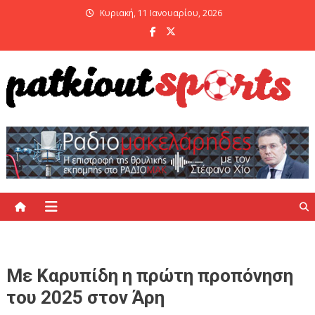
Skip
Κυριακή, 11 Ιανουαρίου, 2026
to
content
PatKiout Sports
Ό,τι θες να μάθεις στο patkiout – Όλα τα Αθλητικά Νέα
Με Καρυπίδη η πρώτη προπόνηση
του 2025 στον Άρη