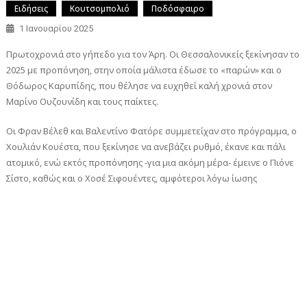
Ειδήσεις
Κουτσομπολιό
Ποδόσφαιρο
1 Ιανουαρίου 2025
Πρωτοχρονιά στο γήπεδο για τον Άρη. Οι Θεσσαλονικείς ξεκίνησαν το
2025 με προπόνηση, στην οποία μάλιστα έδωσε το «παρών» και ο
Θόδωρος Καρυπίδης, που θέλησε να ευχηθεί καλή χρονιά στον
Μαρίνο Ουζουνίδη και τους παίκτες.
Οι Φραν Βέλεθ και Βαλεντίνο Φατόρε συμμετείχαν στο πρόγραμμα, ο
Χουλιάν Κουέστα, που ξεκίνησε να ανεβάζει ρυθμό, έκανε και πάλι
ατομικό, ενώ εκτός προπόνησης -για μια ακόμη μέρα- έμεινε ο Πιόνε
Σίστο, καθώς και ο Χοσέ Σιφουέντες, αμφότεροι λόγω ίωσης