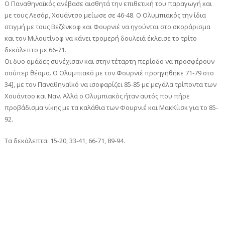
Ο Παναθηναϊκός ανέβασε αισθητά την επιθετική του παραγωγή και
με τους Λεσόρ, Χουάντσο μείωσε σε 46-48. Ο Ολυμπιακός την ίδια
στιγμή με τους Βεζένκοφ και Φουρνιέ να ηγούνται στο σκοράρισμα
και τον Μιλουτίνοφ να κάνει τρομερή δουλειά έκλεισε το τρίτο
δεκάλεπτο με 66-71.
Οι δυο ομάδες συνέχισαν και στην τέταρτη περίοδο να προσφέρουν
σούπερ θέαμα. Ο Ολυμπιακό με τον Φουρνιέ προηγήθηκε 71-79 στο
34], με τον Παναθηναϊκό να ισοφαρίζει 85-85 με μεγάλα τρίποντα των
Χουάντσο και Ναν. Αλλά ο Ολυμπιακός ήταν αυτός που πήρε
προβάδισμα νίκης με τα καλάθια των Φουρνιέ και ΜακΚίισκ για το 85-
92.
Τα δεκάλεπτα: 15-20, 33-41, 66-71, 89-94.