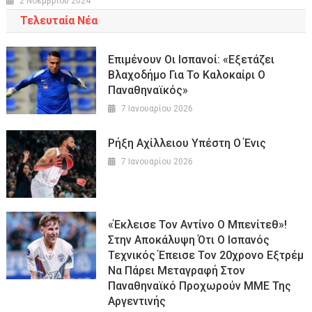
2 Νοεμβρίου 2024
Τελευταία Νέα
Επιμένουν Οι Ισπανοί: «Εξετάζει
Βλαχοδήμο Για Το Καλοκαίρι Ο
Παναθηναϊκός»
7 Ιανουαρίου 2026
Ρήξη Αχίλλειου Υπέστη Ο Ένις
7 Ιανουαρίου 2026
«Έκλεισε Τον Αντίνο Ο Μπενίτεθ»!
Στην Αποκάλυψη Ότι Ο Ισπανός
Τεχνικός Έπεισε Τον 20χρονο Εξτρέμ
Να Πάρει Μεταγραφή Στον
Παναθηναϊκό Προχωρούν ΜΜΕ Της
Αργεντινής