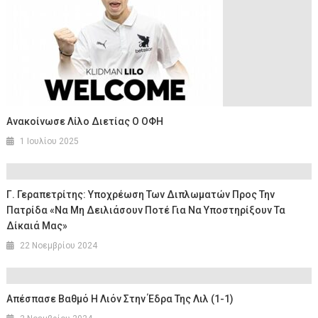
Ανακοίνωσε Λίλο Διετίας Ο ΟΦΗ
1 Ιουλίου 2025
Γ. Γεραπετρίτης: Υποχρέωση Των Διπλωματών Προς Την
Πατρίδα «να Μη Δειλιάσουν Ποτέ Για Να Υποστηρίξουν Τα
Δίκαιά Μας»
22 Νοεμβρίου 2024
Απέσπασε Βαθμό Η Λιόν Στην Έδρα Της Λιλ (1-1)