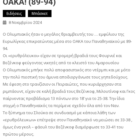
ΟΑΚΑ! (89-94)
Ειδήσεις
Μπάσκετ
8 Νοεμβρίου 2024
Ο Ολυμπιακός ήταν ο μεγάλος θριαμβευτής του … εμφύλιου της
Ευρωλίγκας επικρατώντας μέσα στο ΟΑΚΑ του Παναθηναϊκού με 89-
94.
Οι «ερυθρόλευκοι» είχαν σε τρομερή βραδιά τους Φουρνιέ και
Βεζένκοφ φεύγοντας νικητές από το κλειστό του Αμαρουσίου
Ο Ολυμπιακός μπήκε πολύ αποφασιστικός στο ντέρμπι και με μότο
την πολύ πιεστική του άμυνα αποδιοργάνωσε τους γηπεδούχους.
Με έφεση στο τρανζίσιον οι Πειραιώτες, που κυριάρχησαν στα
ριμπάουντ, είχαν σε καλή βραδιά τους Βεζένκοφ, Μιλουτίνοφ και Γκος
παίρνοντας προβάδισμα 13 πόντων στο 18’ για το 25-38. Την ίδια
στιγμή ο Παναθηναϊκός τα περίμενε σχεδόν όλα από τον Ναν.
Το ξύπνημα του Σλούκα σε συνδυασμό με κάποια λάθη των
«ερυθρόλευκων» επέτρεψε στον Παναθηναϊκό να μειώσει σε 33-38 ,
όμως ένα γκολ – φάουλ του Βεζένκοφ διαμόρφωσε το 33-41 του
πρώτου μέρους.