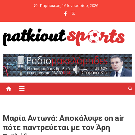
Skip
Παρασκευή, 16 Ιανουαρίου, 2026
to
content
PatKiout Sports
Ό,τι θες να μάθεις στο patkiout – Όλα τα Αθλητικά Νέα
Μαρία Αντωνά: Αποκάλυψε on air
πότε παντρεύεται με τον Άρη