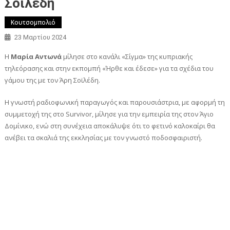
Σοϊλέδη
Κουτσομπολιό
23 Μαρτίου 2024
H
Μαρία Α
ν
τωνά
μίλησε στο κανάλι «Σίγμα» της κυπριακής
τηλεόρασης και στην εκπομπή «Ήρθε και έδεσε» για τα σχέδια του
γάμου της με τον Άρη Σοϊλέδη.
Η γνωστή ραδιοφωνική παραγωγός και παρουσιάστρια, με αφορμή τη
συμμετοχή της στο Survivor, μίλησε για την εμπειρία της στον Άγιο
Δομίνικο, ενώ στη συνέχεια αποκάλυψε ότι το φετινό καλοκαίρι θα
ανέβει τα σκαλιά της εκκλησίας με τον γνωστό ποδοσφαιριστή.