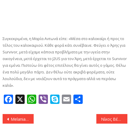
Συγκεκριμένα, η Μαρία Αντωνά είπε: «Μέσα στο καλοκαίρι ή προς το
τέλος του καλοκαιριού. Κάθε φορά κάτι συνέβαινε. Φεύγει ο Άρης για
Survivor, μετά είχαμε κάποια προβλήματα με την υγεία στην
οικογένεια, μετά έρχεται το J2US για τον Άρη, μετά έρχεται το Survivor
για εμένα. Πιστεύω ότι φέτος επιτέλους θα γίνει αυτός ο γάμος. Θέλω
ένα πολύ μεγάλο πάρτι. Δεν θέλω ούτε ακριβά φορέματα, ούτε
λουλούδια, δεν με νοιάζουν αυτά τα πράγματα αλλά να περάσω
καλά».
Facebook
X
WhatsApp
Viber
Skype
Email
Μοιραστεί
Πλοήγηση
Melania Trump: Με λευκό shirt dress Alexander McQueen και μαύρες γόβες στιλέτο
Νίκος Βέρτης: Στο εδώλιο ο γνωστός τραγουδιστής μετά από αγωγή του λογιστή του
άρθρων